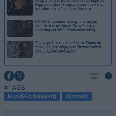
«Χωρίς σκηνές και κουβέρτες σε ακραίες
θερμοκρασίες»: Σε δραματικές συνθήκες
χιλιάδες μετανάστες στη Θέουτα
Η ΕΛΑΣ διαψεύδει το περιστατικό με
τουρίστα στην Κρήτη: Σε ενήλικη η
πρόταση για σεξουαλική συνεύρεση
Συναγερμός στον Λυκαβηττό: Σορός σε
προχωρημένη σήψη εντοπίστηκε κοντά
στους Αγίους Ισιδώρους
επόμενο
άρθρο
#TAGS
Μυριέλλα Κουρεντή
ηθοποιός