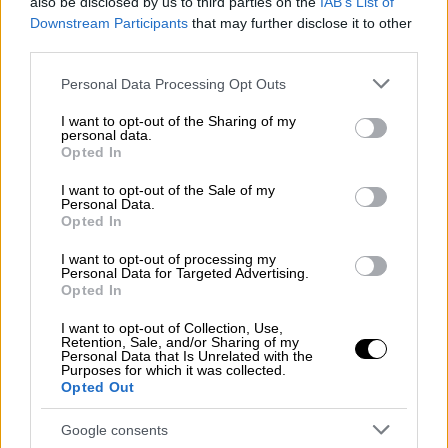
also be disclosed by us to third parties on the
IAB’s List of
να αγνοήσει ότι μέρος της δημοσιογραφικής
Downstream Participants
that may further disclose it to other
third parties.
κάλυψης συνέδεσε τη θρησκευτική της
στροφή με διαφημιστικό τέχνασμα
.
Please note that this website/app uses one or more Google
Personal Data Processing Opt Outs
services and may gather and store information including but
«Με λύπησε λίγο που ταλαιπωρήθηκαν και
not limited to your visit or usage behaviour. You may click to
I want to opt-out of the Sharing of my
personal data.
δεν τους μίλησα, αλλά
δυστυχώς μέσα στη
grant or deny consent to Google and its third-party tags to
Opted In
use your data for below specified purposes in below Google
λαοθάλασσα του επαγγέλματος υπήρξαν
consent section.
I want to opt-out of the Sale of my
κάποιοι που συσχέτισαν τη στροφή μου στον
Personal Data.
χριστιανισμό με διαφημιστικό κόλπο
»,
Opted In
ανέφερε χαρακτηριστικά.
I want to opt-out of processing my
Personal Data for Targeted Advertising.
Opted In
I want to opt-out of Collection, Use,
Retention, Sale, and/or Sharing of my
Personal Data that Is Unrelated with the
Purposes for which it was collected.
Opted Out
Google consents