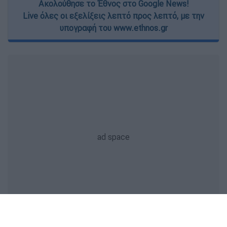
Ακολούθησε το Έθνος στο Google News!
Live όλες οι εξελίξεις λεπτό προς λεπτό, με την
υπογραφή του www.ethnos.gr