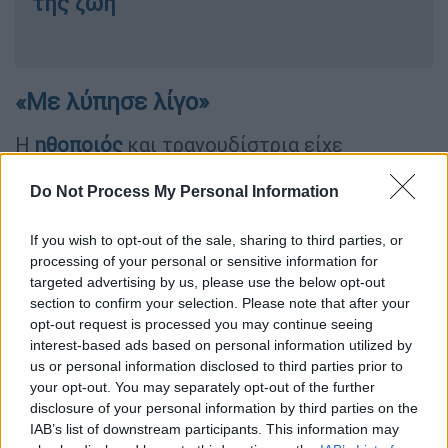
της ζωή
«Με λύπησε λίγο»
Η
ηθοποιός
και τραγουδίστρια είχε
πρόσφατα μιλήσει ανοιχτά μέσα από τα
Do Not Process My Personal Information
social media
για τη σχέση της με τον Θεό,
αποκαλύπτοντας πως, από τη στιγμή που της
If you wish to opt-out of the sale, sharing to third parties, or
«αποκαλύφθηκε» ο Χριστός, νιώθει «παιδί
processing of your personal or sensitive information for
του Θεού, ελεύθερη και αναγεννημένη»
.
targeted advertising by us, please use the below opt-out
section to confirm your selection. Please note that after your
Με νέα της ανάρτηση στο Instagram, η ίδια
opt-out request is processed you may continue seeing
εξήγησε γιατί αρνήθηκε να μιλήσει σε
interest-based ads based on personal information utilized by
δημοσιογράφους που την περίμεναν έξω από
us or personal information disclosed to third parties prior to
your opt-out. You may separately opt-out of the further
τον χώρο όπου πραγματοποίησε πρόσφατο
disclosure of your personal information by third parties on the
live. Όπως σημείωσε,
αν και την ενόχλησε το
IAB’s list of downstream participants. This information may
γεγονός ότι ταλαιπωρήθηκαν, δεν μπορούσε