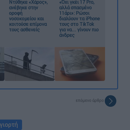
Ντύθηκε «Χάρος»,
«Όχι γκέι 17 Pro,
ανέβηκε στην
αλλά σπασμένο
οροφή
11άρι»: Ρώσοι
νοσοκομείου και
διαλύουν τα iPhone
κοιτούσε επίμονα
τους στο TikTok
τους ασθενείς
για να... γίνουν πιο
άνδρες
επόμενο άρθρο
γιορτή