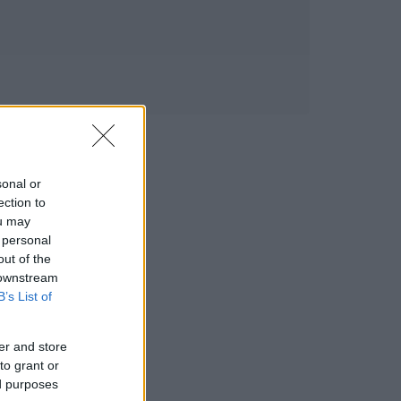
sonal or
ection to
ou may
 personal
out of the
 downstream
B’s List of
er and store
to grant or
ed purposes