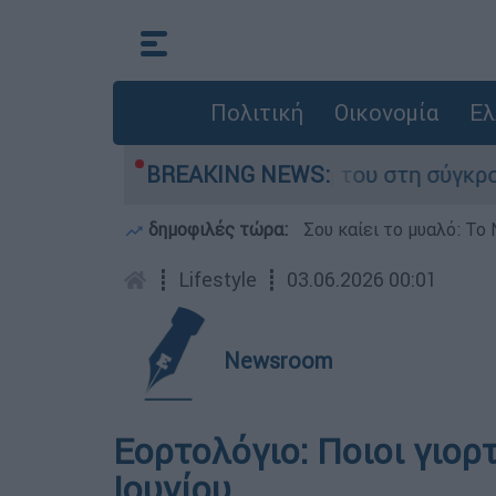
Πολιτική
Οικονομία
Ελ
λη Δαμίγο που έχασε τη ζωή του στη σύγκρουση
BREAKING NEWS:
δημοφιλές τώρα:
Σου καίει το μυαλό: Το 
┋
Lifestyle
┋
03.06.2026 00:01
Newsroom
Εορτολόγιο: Ποιοι γιορ
Ιουνίου