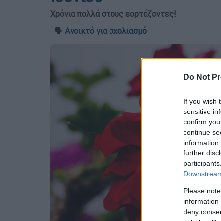
Χρόνια πολλά στους εορτάζοντες!
🗣️
Ανοικτό για σχολιασμό
Do Not Pr
If you wish 
sensitive in
confirm you
continue se
information 
further disc
participants
Downstream 
Please note
information 
deny consent