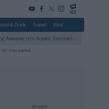
ood & Drink
Travel
Viral
υρας στο Αιγαίο: Εικονική αερομαχία ανάμεσα σ
 νο1 στην καρδιά...