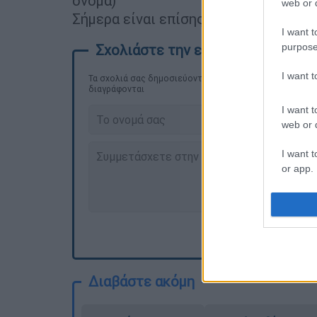
όνομα)
web or d
Σήμερα είναι επίσης:
Παγκόσμια Ημέ
I want t
purpose
I want 
Τα σχολιά σας δημοσιεύονται άμεσα με δική σας ευθύνη
διαγράφονται
I want t
web or d
I want t
or app.
I want t
I want t
authenti
Διαβάστε ακόμη