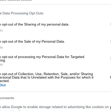
ogle consent section.
l Data Processing Opt Outs
o opt-out of the Sharing of my personal data.
In
o opt-out of the Sale of my Personal Data.
 το ΕΘΝΟΣ στη Google
In
to opt-out of processing my Personal Data for Targeted
της
Οσίας Ιερίας
και του
Αγίου Υπατίου
ing.
In
o opt-out of Collection, Use, Retention, Sale, and/or Sharing
ersonal Data that Is Unrelated with the Purposes for which it
lected.
Out
λα
consents
λες ημερομηνίες που γιορτάζει αυτό το
o allow Google to enable storage related to advertising like cookies on