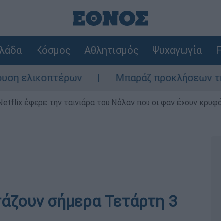
λάδα
Κόσμος
Αθλητισμός
Ψυχαγωγία
F
 ελικοπτέρων
Μπαράζ προκλήσεων της Άγκ
Netflix έφερε την ταινιάρα του Νόλαν που οι φαν έχουν κρυφό
τάζουν σήμερα Τετάρτη 3