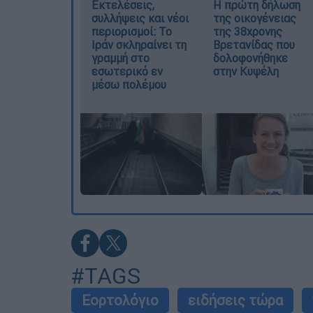
Εκτελέσεις,
Η πρώτη δήλωση
συλλήψεις και νέοι
της οικογένειας
περιορισμοί: Το
της 38χρονης
Ιράν σκληραίνει τη
Βρετανίδας που
γραμμή στο
δολοφονήθηκε
εσωτερικό εν
στην Κυψέλη
μέσω πολέμου
#TAGS
Εορτολόγιο
ειδήσεις τώρα