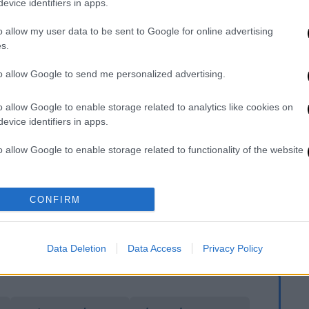
evice identifiers in apps.
ρα του Ποδηλάτου
o allow my user data to be sent to Google for online advertising
s.
to allow Google to send me personalized advertising.
. Το ΕΘΝΟΣ θα παρεμβαίνει και τα προσβλητικά σχόλια θα
o allow Google to enable storage related to analytics like cookies on
evice identifiers in apps.
o allow Google to enable storage related to functionality of the website
o allow Google to enable storage related to personalization.
CONFIRM
o allow Google to enable storage related to security, including
καταχώρηση
cation functionality and fraud prevention, and other user protection.
Data Deletion
Data Access
Privacy Policy