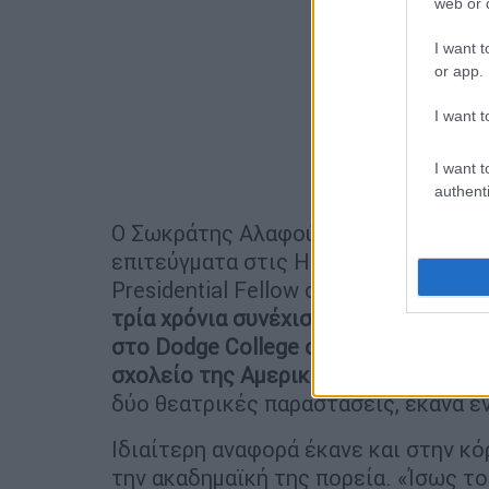
web or d
I want t
or app.
I want t
I want t
authenti
Ο Σωκράτης Αλαφούζος αναφέρθηκε α
επιτεύγματα στις ΗΠΑ, σημειώνοντα
Presidential Fellow στο Ελληνικό Θέ
τρία χρόνια συνέχισα μετά ως λέκτορ
στο Dodge College of Film and Media
σχολείο της Αμερικής
. Συμμετείχα σ
δύο θεατρικές παραστάσεις, έκανα έ
Ιδιαίτερη αναφορά έκανε και στην κό
την ακαδημαϊκή της πορεία. «Ίσως το