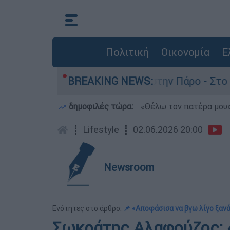
Πολιτική
Οικονομία
Ε
 θάνατο του 4χρονου στην Πάρο - Στο «μικροσκό
BREAKING NEWS:
δημοφιλές τώρα:
«Θέλω τον πατέρα μου»:
┋
Lifestyle
┋
02.06.2026 20:00
Newsroom
Ενότητες στο άρθρο:
📌 «Αποφάσισα να βγω λίγο ξαν
Σωκράτης Αλαφούζος: 