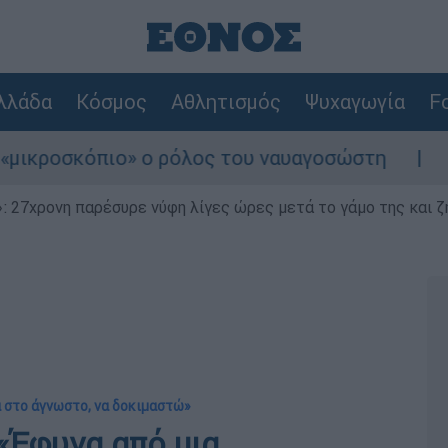
λλάδα
Κόσμος
Αθλητισμός
Ψυχαγωγία
Fo
πιο» ο ρόλος του ναυαγοσώστη
Συναγερμός
 27χρονη παρέσυρε νύφη λίγες ώρες μετά το γάμο της και ζη
ά στο άγνωστο, να δοκιμαστώ»
«Έφυγα από μια