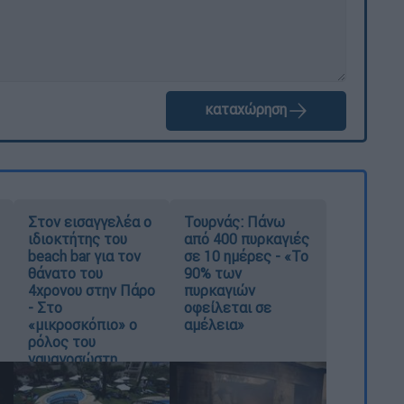
καταχώρηση
Στον εισαγγελέα ο
Τουρνάς: Πάνω
ιδιοκτήτης του
από 400 πυρκαγιές
beach bar για τον
σε 10 ημέρες - «Το
θάνατο του
90% των
4χρονου στην Πάρο
πυρκαγιών
- Στο
οφείλεται σε
«μικροσκόπιο» ο
αμέλεια»
ρόλος του
ναυαγοσώστη