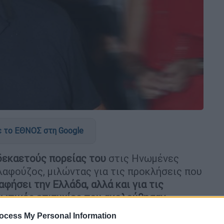
 το ΕΘΝΟΣ στη Google
δεκαετούς πορείας του
στις Ηνωμένες
αφούζος, μιλώντας για τις προκλήσεις που
αφήσει την Ελλάδα, αλλά και για τις
σωπικές επιτυχίες που ακολούθησαν
.
ocess My Personal Information