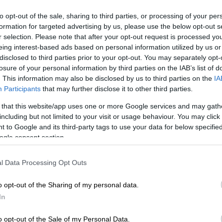
to opt-out of the sale, sharing to third parties, or processing of your per
formation for targeted advertising by us, please use the below opt-out s
ω να πολιτευτώ, είμαι ηθοποιός - Εγώ
r selection. Please note that after your opt-out request is processed y
eing interest-based ads based on personal information utilized by us or
disclosed to third parties prior to your opt-out. You may separately opt-
losure of your personal information by third parties on the IAB’s list of
. This information may also be disclosed by us to third parties on the
IA
Participants
that may further disclose it to other third parties.
νά στο άγνωστο, να δοκιμαστώ»
 that this website/app uses one or more Google services and may gath
including but not limited to your visit or usage behaviour. You may click 
υσε βίντεο στον προσωπικό του λογαριασμό
 to Google and its third-party tags to use your data for below specifi
ρωση δέκα χρόνων από τη μετακόμισή του
ogle consent section.
μήνυμα σε όσους σκέφτονται να κάνουν μια
l Data Processing Opt Outs
ική. Η επίσημη είσοδός μου ήταν για το
o opt-out of the Sharing of my personal data.
ater, όπως φέτος. Το φεστιβάλ κλείνει τα
In
αν ένα εύκολο ταξίδι για εμένα, μία εύκολη
οπημένη, που το να έχεις αξιοπρέπεια,
o opt-out of the Sale of my Personal Data.