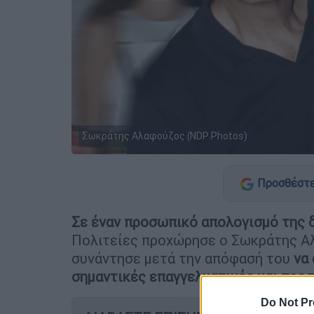
Σωκράτης Αλαφούζος (NDP Photos)
Προσθέστε
Σε έναν προσωπικό απολογισμό της 
Πολιτείες προχώρησε ο Σωκράτης Αλ
συνάντησε μετά την απόφασή του
να 
σημαντικές επαγγελματικές και προ
Do Not Pr