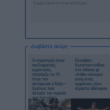
Διαβάστε ακόμη
O στρατηγός ήταν
Ελισάβετ
σχιζοφρενής,
Κωνσταντινίδου
εμμονικός,
στο ethnos.gr:
πλησίαζε τα 75
«Κάθε πόλεμος
όταν τον
είναι ένας
αντάμωσε η δόξα –
εμφύλιος, όλοι
Εκείνος που
είμαστε αδέλφια»
άλλαξε την πορεία
της Ιστορίας!