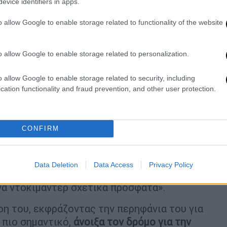
evice identifiers in apps.
o allow Google to enable storage related to functionality of the website
o allow Google to enable storage related to personalization.
o allow Google to enable storage related to security, including
cation functionality and fraud prevention, and other user protection.
ναλυτικά στα επαγγελματικά του
ς: «Μεταξύ άλλων, αναγορεύτηκα
CONFIRM
ατρο στο Chapman University.
Τα τελευταία
ας και τα τελευταία τρία χρόνια διδάσκω
 Arts, που είναι το Νο4 κινηματογραφικό
Data Deletion
Data Access
Privacy Policy
ε δύο αμερικανικές σειρές, σκηνοθέτησα
να ντοκιμαντέρ σχετικά πρόσφατα».
ρη του, εκφράζοντας την περηφάνια του για
 πιο σημαντικό,
άνοιξα τον δρόμο για την