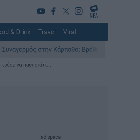
od & Drink
Travel
Viral
 στην Κάρπαθο: Βρέθηκαν παλιά πυρομαχικά στο
τούσε να πάει σπίτι...