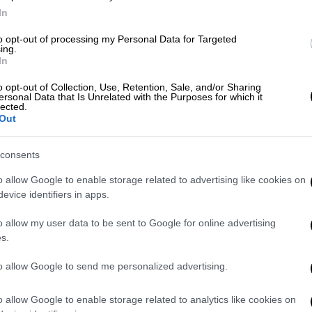
In
ό 25-30 χρόνια, ήταν δύσκολο», ανέφερε
to opt-out of processing my Personal Data for Targeted
ing.
In
ή του να αναζητήσει νέες προοπτικές στο
να βγω λίγο ξανά στο άγνωστο, να
o opt-out of Collection, Use, Retention, Sale, and/or Sharing
ersonal Data that Is Unrelated with the Purposes for which it
αν από την αρχή ιδανικό ή εύκολο, όμως
lected.
Out
άγματα που δεν φανταζόμουν
».
consents
o allow Google to enable storage related to advertising like cookies on
evice identifiers in apps.
o allow my user data to be sent to Google for online advertising
s.
to allow Google to send me personalized advertising.
o allow Google to enable storage related to analytics like cookies on