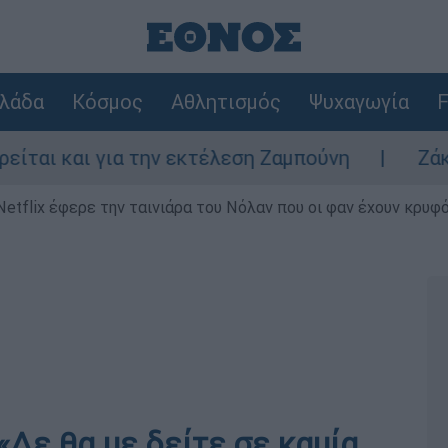
λάδα
Κόσμος
Αθλητισμός
Ψυχαγωγία
F
ι για την εκτέλεση Ζαμπούνη
Ζάκυνθος: Τ
Netflix έφερε την ταινιάρα του Νόλαν που οι φαν έχουν κρυφό
Δε θα με δείτε σε καμία