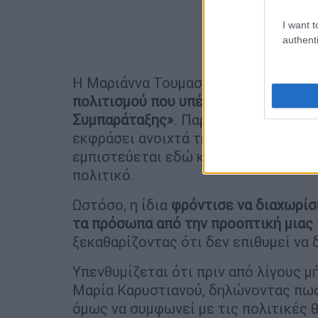
I want t
authenti
Η Μαριάννα Τουμασάτου
συγκαταλέγ
πολιτισμού που υπέγραψαν υπέρ της 
Συμπαράταξης»
. Παράλληλα, σε πρόσ
εκφράσει ανοιχτά τη στήριξή της στο
εμπιστεύεται εδώ και χρόνια και χαρ
πολιτικό.
Ωστόσο, η ίδια
φρόντισε να διαχωρίσε
τα πρόσωπα από την προοπτική μιας
ξεκαθαρίζοντας ότι δεν επιθυμεί να
Υπενθυμίζεται ότι πριν από λίγους μ
Μαρία Καρυστιανού, δηλώνοντας πως
όμως να συμφωνεί με τις πολιτικές 