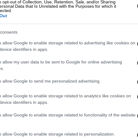
o opt-out of Collection, Use, Retention, Sale, and/or Sharing
ersonal Data that Is Unrelated with the Purposes for which it
υζήτηση που προκλήθηκε από τη συμμετοχή
lected.
Out
 νέου κόμματος, καθώς
το όνομά της
ί πιθανής πολιτικής δραστηριοποίησης
.
consents
o allow Google to enable storage related to advertising like cookies on
evice identifiers in apps.
o allow my user data to be sent to Google for online advertising
s.
to allow Google to send me personalized advertising.
o allow Google to enable storage related to analytics like cookies on
evice identifiers in apps.
o allow Google to enable storage related to functionality of the website
o allow Google to enable storage related to personalization.