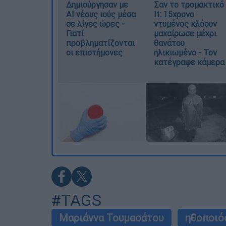
Δημιούργησαν με
Σαν το τρομακτικό
AI νέους ιούς μέσα
It: 15χρονο
σε λίγες ώρες -
ντυμένος κλόουν
Γιατί
μαχαίρωσε μέχρι
προβληματίζονται
θανάτου
οι επιστήμονες
ηλικιωμένο - Τον
κατέγραψε κάμερα
#TAGS
Μαριάννα Τουμασάτου
ηθοποιό