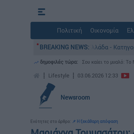
Πολιτική
Οικονομία
Ελ
ανθρωποκτονίες στην Ελλάδα - Κατηγορείται κα
BREAKING NEWS:
δημοφιλές τώρα:
Σου καίει το μυαλό: Το 
┋
Lifestyle
┋
03.06.2026 12:33
Newsroom
Ενότητες στο άρθρο:
📌 Η ξεκάθαρη απόφαση
Μαριάννα Τουμασάτου: «