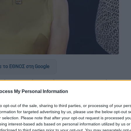
 το ΕΘΝΟΣ στη Google
 κάνει το επόμενο βήμα προς την ενεργό
του
, μέσα από δηλώσεις που παραχώρησε
ocess My Personal Information
y» του Alpha.
to opt-out of the sale, sharing to third parties, or processing of your per
formation for targeted advertising by us, please use the below opt-out s
r selection. Please note that after your opt-out request is processed y
eing interest-based ads based on personal information utilized by us or
disclosed to third parties prior to your opt-out. You may separately opt-