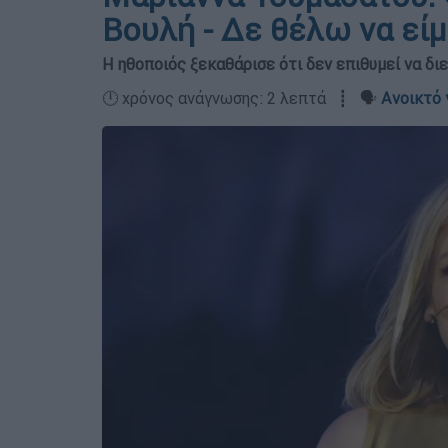
Βουλή - Δε θέλω να είμ
Η ηθοποιός ξεκαθάρισε ότι δεν επιθυμεί να δι
🕛 χρόνος ανάγνωσης: 2 λεπτά ┋ 🗣️
Ανοικτό 