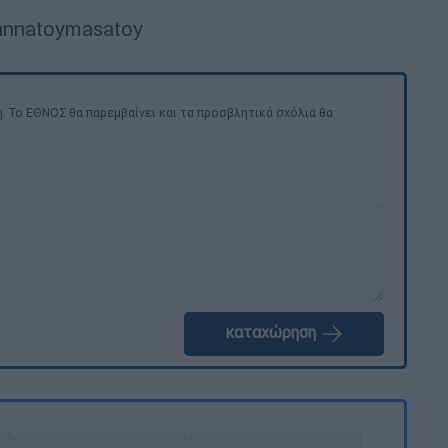
iannatoymasatoy
. Το ΕΘΝΟΣ θα παρεμβαίνει και τα προσβλητικά σχόλια θα
καταχώρηση