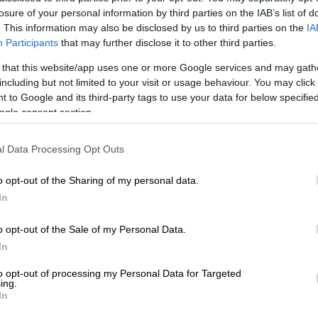
φέρθηκε εσπευσμένα στο νοσοκομείο
losure of your personal information by third parties on the IAB’s list of
. This information may also be disclosed by us to third parties on the
IA
Participants
that may further disclose it to other third parties.
 that this website/app uses one or more Google services and may gath
including but not limited to your visit or usage behaviour. You may click 
 to Google and its third-party tags to use your data for below specifi
ogle consent section.
 τον Αιμίλιο Χειλάκη ανέλαβε την
δρυση του νέου πολιτικού φορέα του
Αλέξη
l Data Processing Opt Outs
Συμπαράταξη», ξεκαθάρισε πως
δεν σκοπεύει
o opt-out of the Sharing of my personal data.
ογές, ούτε να συμμετάσχει με
In
α του κόμματος
.
o opt-out of the Sale of my Personal Data.
ιάζω τον Αλέξη Τσίπρα. Τώρα κάτι έγινε και
In
υσιάσει αρκετές φορές. Δε θα με δείτε σε
τε θα πρέπει να με ψηφίσουν, αλλά δε θα
to opt-out of processing my Personal Data for Targeted
ing.
 ψηφοφορίας, αλλά ούτε χωρίς ψήφο
. Δε
In
λωσε χαρακτηριστικά.