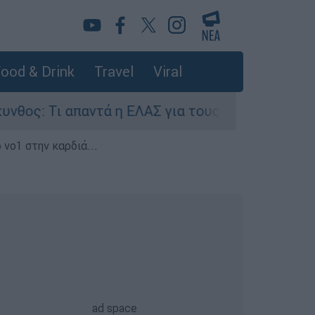
ood & Drink
Travel
Viral
ι απαντά η ΕΛΑΣ για τους 8 βιασμούς τουριστριώ
 νο1 στην καρδιά...