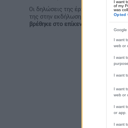
I want t
of my P
Οι δηλώσεις της έρχονται μετά τη σ
was col
Opted 
της στην εκδήλωση παρουσίασης του
βρέθηκε στο επίκεντρο σεναρίων περ
Google 
I want t
web or d
I want t
purpose
I want 
I want t
web or d
I want t
or app.
I want t