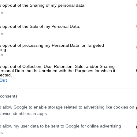
o opt-out of the Sharing of my personal data.
In
οφυλάκισής του Diddy - Σε
ικού παραγωγού
o opt-out of the Sale of my Personal Data.
In
to opt-out of processing my Personal Data for Targeted
ing.
ς
In
o opt-out of Collection, Use, Retention, Sale, and/or Sharing
5χρονο καλλιτέχνη, κατά κόσμον Μάικλ
ersonal Data that Is Unrelated with the Purposes for which it
 προβλεπόμενη ποινή για βιασμό τρίτου
lected.
Out
ία στη Λουιζιάνα.
διαδικασίας, ο ράπερ αντέδρασε μέσα στην
consents
μα ζήτησε την επιβολή της μέγιστης ποινής,
o allow Google to enable storage related to advertising like cookies on
 το έκανα αυτό, τότε μου αξίζει η μέγιστη
evice identifiers in apps.
o allow my user data to be sent to Google for online advertising
 περασμένο Μάρτιο, ωστόσο λίγο πριν την
s.