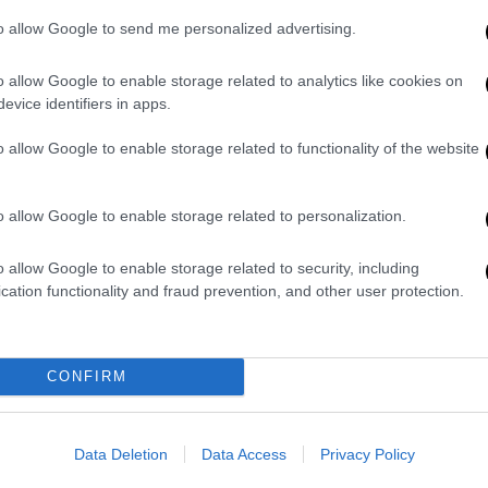
 του κατέθεσε αίτημα ανάκλησης της
to allow Google to send me personalized advertising.
ο ίδιος δεν είχε επαρκή χρόνο να
ωνίας
και ότι βρισκόταν υπό έντονη
o allow Google to enable storage related to analytics like cookies on
ορρίφθηκε από το δικαστήριο.
evice identifiers in apps.
entenced to 20 years in r*pe case.
o allow Google to enable storage related to functionality of the website
tter.com/dR3C0kiRFA
o allow Google to enable storage related to personalization.
o allow Google to enable storage related to security, including
υμένως αποσύρει
άλλες κατηγορίες που
cation functionality and fraud prevention, and other user protection.
 των οποίων παράνομη κατακράτηση,
έσω στραγγαλισμού
, περιορίζοντας τελικά
βιασμού.
CONFIRM
ι, σύμφωνα με τις αρχές,
το θύμα
 των τραυμάτων που υπέστη
. Ο ράπερ
Data Deletion
Data Access
Privacy Policy
τα εγγύησης από τη σύλληψή του την ίδια