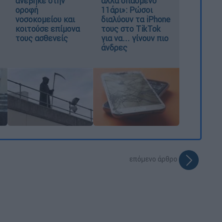
ανέβηκε στην
αλλά σπασμένο
οροφή
11άρι»: Ρώσοι
νοσοκομείου και
διαλύουν τα iPhone
κοιτούσε επίμονα
τους στο TikTok
τους ασθενείς
για να... γίνουν πιο
άνδρες
επόμενο άρθρο