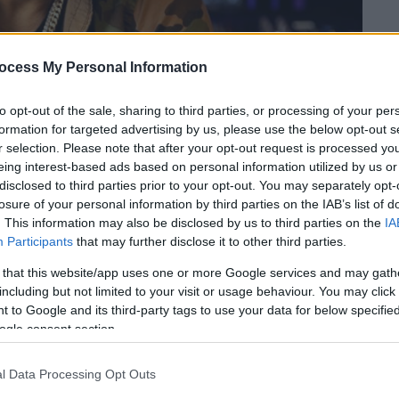
ocess My Personal Information
to opt-out of the sale, sharing to third parties, or processing of your per
formation for targeted advertising by us, please use the below opt-out s
r selection. Please note that after your opt-out request is processed y
eing interest-based ads based on personal information utilized by us or
disclosed to third parties prior to your opt-out. You may separately opt-
losure of your personal information by third parties on the IAB’s list of
. This information may also be disclosed by us to third parties on the
IA
 το ΕΘΝΟΣ στη Google
Participants
that may further disclose it to other third parties.
 that this website/app uses one or more Google services and may gath
στηκε ο Αμερικανός
ράπερ
Mystikal, ο
including but not limited to your visit or usage behaviour. You may click 
ό την επιτυχία «Shake Ya Ass»
, για υπόθεση
 to Google and its third-party tags to use your data for below specifi
2022.
ogle consent section.
l Data Processing Opt Outs