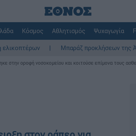
λάδα
Κόσμος
Αθλητισμός
Ψυχαγωγία
F
τέρων
Μπαράζ προκλήσεων της Άγκυρας στο
ηκε στην οροφή νοσοκομείου και κοιτούσε επίμονα τους ασθ
ειρξη στον ράπερ για