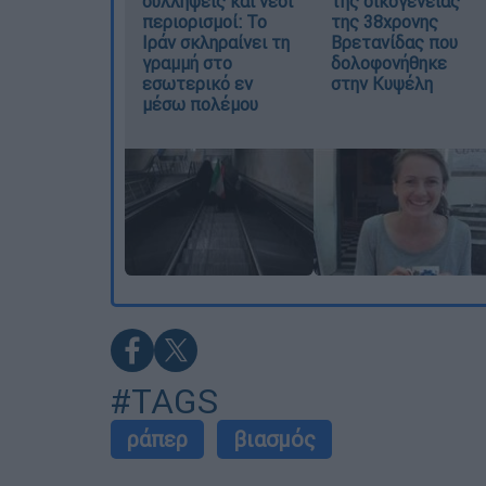
συλλήψεις και νέοι
της οικογένειας
περιορισμοί: Το
της 38χρονης
Ιράν σκληραίνει τη
Βρετανίδας που
γραμμή στο
δολοφονήθηκε
εσωτερικό εν
στην Κυψέλη
μέσω πολέμου
#TAGS
ράπερ
βιασμός