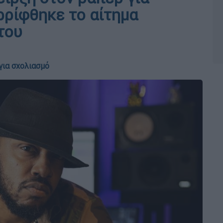
ρρίφθηκε το αίτημα
του
για σχολιασμό