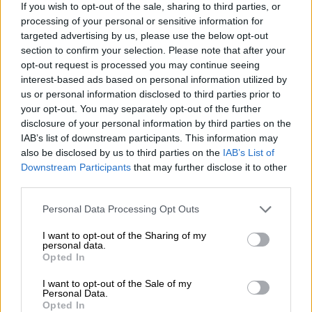
If you wish to opt-out of the sale, sharing to third parties, or
αυστηροί γονείς μαζί με τον Ντέμη γιατί
processing of your personal or sensitive information for
θέλουν να προστατέψουν τα παιδιά τους. Η
targeted advertising by us, please use the below opt-out
παρουσιάστρια του «X-Factor» μίλησε για
section to confirm your selection. Please note that after your
opt-out request is processed you may continue seeing
την κόρη της Μελίνα, που είναι ταλέντο στο
interest-based ads based on personal information utilized by
τραγούδι και θέλει να ασχοληθεί με τα
us or personal information disclosed to third parties prior to
καλλιτεχνικά.
your opt-out. You may separately opt-out of the further
disclosure of your personal information by third parties on the
IAB’s list of downstream participants. This information may
also be disclosed by us to third parties on the
IAB’s List of
Downstream Participants
that may further disclose it to other
third parties.
Please note that this website/app uses one or more Google
Personal Data Processing Opt Outs
services and may gather and store information including but
not limited to your visit or usage behaviour. You may click to
I want to opt-out of the Sharing of my
personal data.
grant or deny consent to Google and its third-party tags to
Opted In
use your data for below specified purposes in below Google
consent section.
I want to opt-out of the Sale of my
Personal Data.
Opted In