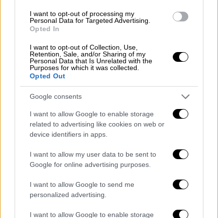
View this post on Instagram
I want to opt-out of processing my
Personal Data for Targeted Advertising.
Opted In
I want to opt-out of Collection, Use,
Retention, Sale, and/or Sharing of my
Personal Data that Is Unrelated with the
Purposes for which it was collected.
Opted Out
Google consents
I want to allow Google to enable storage
A post shared by Despina Vandi (@desp1navandi)
related to advertising like cookies on web or
device identifiers in apps.
«Η Μελίνα είναι φυσικό ταλέντο.
Εγώ
I want to allow my user data to be sent to
Google for online advertising purposes.
δούλεψα πολύ να φτάσω σε ένα επίπεδο,
αυτή έχει γεννηθεί με αυτό το χάρισμα
.
I want to allow Google to send me
Εμένα επειδή δεν με σταμάτησε
personalized advertising.
κανείς, έφτασα ως εδώ. Ήμουν πολύ μέτρια
I want to allow Google to enable storage