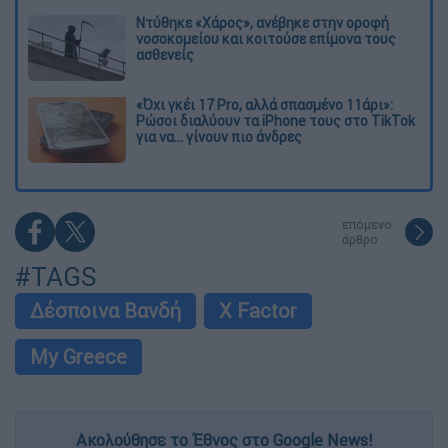
Ντύθηκε «Χάρος», ανέβηκε στην οροφή
νοσοκομείου και κοιτούσε επίμονα τους
ασθενείς
«Όχι γκέι 17 Pro, αλλά σπασμένο 11άρι»:
Ρώσοι διαλύουν τα iPhone τους στο TikTok
για να... γίνουν πιο άνδρες
επόμενο
άρθρο
#TAGS
Δέσποινα Βανδή
X Factor
My Greece
Ακολούθησε το Έθνος στο Google News!