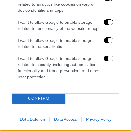
όταν ξεκίνησα. Η κόρη μου τραγουδάει και
related to analytics like cookies on web or
είναι θείο το χάρισμα που έχει - εγώ δεν
device identifiers in apps.
ήμουν έτσι. Εγώ έλεγα ένα τραγούδι
λαχάνιαζα. Πότε τις έβρισκα τις νότες πότε
I want to allow Google to enable storage
related to functionality of the website or app.
όχι. Δούλεψα πάρα πολύ.
Δεν πιστεύω ότι θα
περνούσα στο X Factor θα με κόβανε. Αλλά
I want to allow Google to enable storage
δεν σταμάτησα ποτέ να δουλεύω
».
related to personalization.
Δείτε βίντεο από τη συνέντευξη:
I want to allow Google to enable storage
related to security, including authentication
functionality and fraud prevention, and other
user protection.
CONFIRM
Data Deletion
Data Access
Privacy Policy