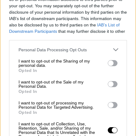
σε σίριαλ, γιατί να μην παίξει ο
Ντάνος
, ο
your opt-out. You may separately opt-out of the further
disclosure of your personal information by third parties on the
οποίος είναι κι αυτός κούκλος. Εκεί
IAB’s list of downstream participants. This information may
κολλάμε τώρα;», είχε αναφέρει παλιότερα ο
also be disclosed by us to third parties on the
IAB’s List of
Γιάννης Σαββιδάκης
, όταν ρωτήθηκε για τη
Downstream Participants
that may further disclose it to other
συμμετοχή του
Γιώργου Αγγελόπουλου
, στην
third parties.
τηλεοπτική σειρά «Τατουάζ».
Please note that this website/app uses one or more Google
Personal Data Processing Opt Outs
services and may gather and store information including but
Λίγο καιρό αργότερα, ο Αντώνης Βλοντάκης,
not limited to your visit or usage behaviour. You may click to
I want to opt-out of the Sharing of my
ο οποίος συμμετέχει στην επιτυχημένη
personal data.
grant or deny consent to Google and its third-party tags to
Opted In
σειρά του ΑΝΤ1 «
Γυναίκα χωρίς όνομα
»,
use your data for below specified purposes in below Google
consent section.
παραχώρησε συνέντευξη στο «Page 2» της
I want to opt-out of the Sale of my
Personal Data.
εφημερίδας «Νέα Σελίδα» και απάντησε στο
Opted In
σχόλιο του γνωστού καλλιτέχνη, ενώ
δεν
I want to opt-out of processing my
δίστασε αποκαλύψει τους ενδοιασμούς που
Personal Data for Targeted Advertising.
είχε όταν του πρότειναν να παίξει σε
Opted In
καθημερινό σήριαλ
.
I want to opt-out of Collection, Use,
Retention, Sale, and/or Sharing of my
Personal Data that Is Unrelated with the
«Έχει δίκιο. Δεν είναι το πιο σύνηθες ένας