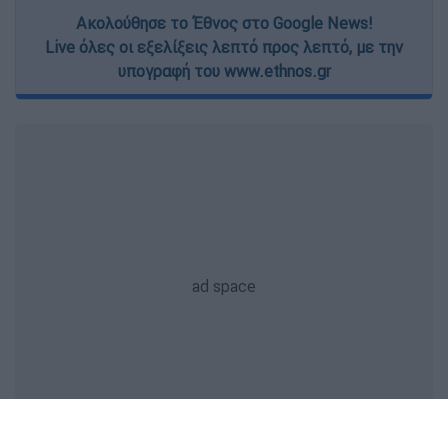
Ακολούθησε το Έθνος στο Google News!
Live όλες οι εξελίξεις λεπτό προς λεπτό, με την
υπογραφή του www.ethnos.gr