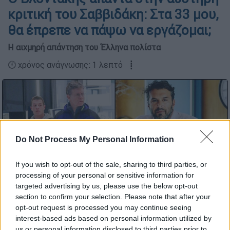
κριτική του Σαββιδάκη: Στα 33 μου,
θα έπρεπε να πάψω να εργάζομαι;
Η αιχμηρή απάντηση του Έλληνα πολίστα
🕛 χρόνος ανάγνωσης: 1 λεπτό ┋
Do Not Process My Personal Information
Αντώνης Βλοντάκης και Γιάννης Σαββιδάκης (Φωτογραφίες:
Papadakis Press & Instagram)
If you wish to opt-out of the sale, sharing to third parties, or
processing of your personal or sensitive information for
Προσθέστε το ΕΘΝΟΣ στη Google
targeted advertising by us, please use the below opt-out
section to confirm your selection. Please note that after your
opt-out request is processed you may continue seeing
«Η τηλεόραση έχει γίνει μίξερ! Εδώ έπαιξε ο
interest-based ads based on personal information utilized by
Αντώνης Βλοντάκης
, ο οποίος είναι κούκλος
us or personal information disclosed to third parties prior to