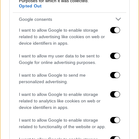
Purposes for which it was collected.
αθλητής του πόλο να παίζει σε σίριαλ ή να
Opted Out
συμμετέχει σε εκπομπές. Αλλά, όταν
Google consents
γεννιέσαι, δεν είσαι ικανός να κάνεις μόνο
ένα πράγμα στη ζωή σου.
Δηλαδή, στα 33 μου,
I want to allow Google to enable storage
related to advertising like cookies on web or
που σταμάτησα το πόλο, θα έπρεπε να πάψω
device identifiers in apps.
να εργάζομαι;
Από εκεί και πέρα,
όλοι
κρίνονται εκ του αποτελέσματος
. Δοκιμάζω
I want to allow my user data to be sent to
να παίξω στο θέατρο και στην τηλεόραση
Google for online advertising purposes.
και, αν με αντέξει το σχοινί, θα φανεί στο
I want to allow Google to send me
χειροκρότημα».
personalized advertising.
Διαβάστε ακόμη
I want to allow Google to enable storage
related to analytics like cookies on web or
Από το Μίσιγκαν στον Λευκό Οίκο: Τι
device identifiers in apps.
σημαίνει η νίκη του Αμπντούλ Ελ-Σαγέντ
για τους Δημοκρατικούς
I want to allow Google to enable storage
related to functionality of the website or app.
O στρατηγός ήταν σχιζοφρενής, εμμονικός,
πλησίαζε τα 75 όταν τον αντάμωσε η δόξα –