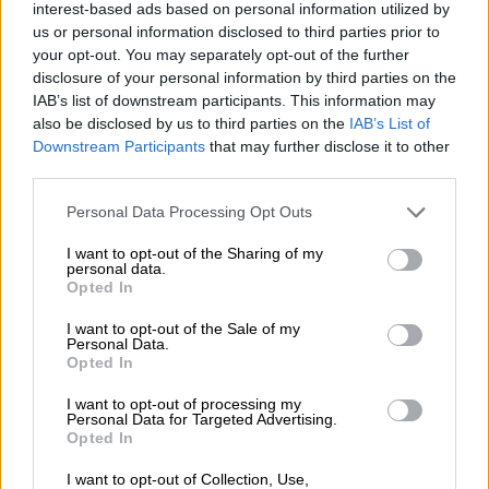
interest-based ads based on personal information utilized by
έπρεπε να πάψω να εργάζομαι;
us or personal information disclosed to third parties prior to
your opt-out. You may separately opt-out of the further
Η αιχμηρή απάντηση του Έλληνα πολίστα
disclosure of your personal information by third parties on the
IAB’s list of downstream participants. This information may
ΑΛΛΑ #TAGS
also be disclosed by us to third parties on the
IAB’s List of
ΑΝΤ1
Λάκης Λαζόπουλος
Downstream Participants
that may further disclose it to other
third parties.
Βαγγέλης Χαρισόπουλος
Please note that this website/app uses one or more Google
Personal Data Processing Opt Outs
services and may gather and store information including but
Ελίνα Παπίλα
Φάρμα
not limited to your visit or usage behaviour. You may click to
I want to opt-out of the Sharing of my
personal data.
grant or deny consent to Google and its third-party tags to
Opted In
Χιού Τζάκμαν
use your data for below specified purposes in below Google
consent section.
I want to opt-out of the Sale of my
Μιχάλης Χατζηγιάννης
Personal Data.
Opted In
I want to opt-out of processing my
Personal Data for Targeted Advertising.
Opted In
I want to opt-out of Collection, Use,