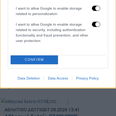
I want to allow Google to enable storage
Κεντρικό...
|
06.08.2026 20:05
related to personalization.
Κεντρικό δελτίο ειδήσεων 06/08/2026
I want to allow Google to enable storage
related to security, including authentication
functionality and fraud prevention, and other
Μεσημεριανό...
|
06.08.2026 14:43
user protection.
Μεσημεριανό δελτίο ειδήσεων
06/08/2026
CONFIRM
Ώρα Ελλάδος...
|
07.08.2026 09:59
Data Deletion
Data Access
Privacy Policy
Ώρα Ελλάδος 07/08/2026
ΑΘΛΗΤΙΚΟ ΔΕΛΤΙΟ
|
07.08.2026 13:41