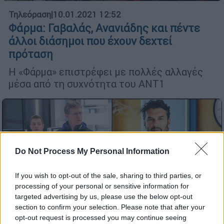
Τηλεόραση
|
10.01.2021 12:52
Φάρμα: Γαβαλάς, Ανανιάδης και πέντε
άλλοι διάσημοι που έχουν δεχτεί
πρόταση
Η «Φάρμα» επιστρέφει με πολλές αλλαγές
μέσα από τη συχνότητα του ΑΝΤ1
Do Not Process My Personal Information
If you wish to opt-out of the sale, sharing to third parties, or
processing of your personal or sensitive information for
Lifestyle
|
23.06.2019 12:02
targeted advertising by us, please use the below opt-out
O Βλοντάκης απαντά στην αυστηρή
section to confirm your selection. Please note that after your
opt-out request is processed you may continue seeing
κριτική του Σαββιδάκη: Στα 33 μου, θα