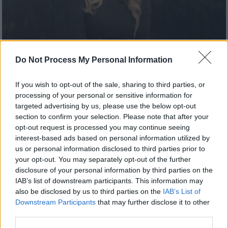
Do Not Process My Personal Information
Κόσμος
|
18.03.2023 22:59
Σοκ σε δελτίο ειδήσεων του CBS:
If you wish to opt-out of the sale, sharing to third parties, or
Μετεωρολόγος έχασε τις αισθήσεις της
processing of your personal or sensitive information for
- Το βίντεο από τη στιγμή
targeted advertising by us, please use the below opt-out
section to confirm your selection. Please note that after your
Τρομακτικές στιγμές για τους
opt-out request is processed you may continue seeing
εργαζομένους και τους τηλεθεατές του
interest-based ads based on personal information utilized by
ζωντανού δελτίου ειδήσεων του CBS
us or personal information disclosed to third parties prior to
your opt-out. You may separately opt-out of the further
disclosure of your personal information by third parties on the
IAB’s list of downstream participants. This information may
also be disclosed by us to third parties on the
IAB’s List of
Downstream Participants
that may further disclose it to other
third parties.