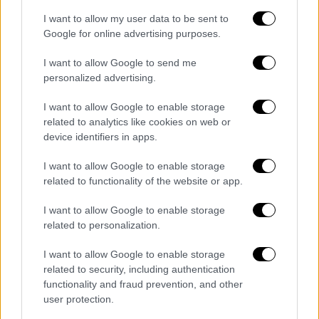
I want to allow my user data to be sent to
Google for online advertising purposes.
I want to allow Google to send me
personalized advertising.
I want to allow Google to enable storage
related to analytics like cookies on web or
device identifiers in apps.
I want to allow Google to enable storage
related to functionality of the website or app.
I want to allow Google to enable storage
Κόσμος
|
18.03.2023 22:44
related to personalization.
Φρίκη στη Γερμανία: Άγρια δολοφονία
12χρονης από συμμαθήτριές της - Την
I want to allow Google to enable storage
σκότωσαν με 30 μαχαιριές και μετά
related to security, including authentication
functionality and fraud prevention, and other
χόρευαν στο TikTok
user protection.
Συγκλονισμένη είναι η γερμανική κοινωνία