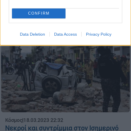
από την άγρια δολοφονία της 12χρονης
Λουίζ
CONFIRM
Data Deletion
Data Access
Privacy Policy
Κόσμος
|
18.03.2023 22:32
Νεκροί και συντρίμμια στον Ισημερινό