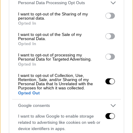
Please note that this website/app uses one or more Google
Personal Data Processing Opt Outs
services and may gather and store information including but
not limited to your visit or usage behaviour. You may click to
I want to opt-out of the Sharing of my
personal data.
grant or deny consent to Google and its third-party tags to
Opted In
use your data for below specified purposes in below Google
consent section.
I want to opt-out of the Sale of my
Personal Data.
Opted In
I want to opt-out of processing my
Personal Data for Targeted Advertising.
Αθλητισμός
|
18.03.2023 22:47
Opted In
Πού θα σταματήσει ο Έρλινγκ Χάαλαντ;
I want to opt-out of Collection, Use,
Πέτυχε χατ τρικ στο 6-0 της
Retention, Sale, and/or Sharing of my
Personal Data that Is Unrelated with the
Μάντσεστερ Σίτι κι έφτασε τα 42 γκολ
Purposes for which it was collected.
Opted Out
στη σεζόν!
Έχει διαλύσει τις αντίπαλες άμυνες ο
Google consents
Έρλινγκ Χάαλαντ
I want to allow Google to enable storage
related to advertising like cookies on web or
device identifiers in apps.