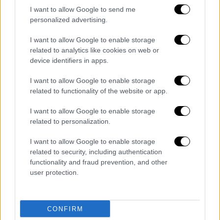
Τηλεόραση
|
06.09.2022 14:36
I want to allow Google to send me
Γιώργος Καρτελιάς: «Υπήρξε στιγμή που
personalized advertising.
μετάνιωσα που έκανα το πρωινό του
I want to allow Google to enable storage
STAR»
related to analytics like cookies on web or
Ο Γιώργος Καρτελιάς αναφέρθηκε στο λόγο
device identifiers in apps.
που σταμάτησαν από το πρωινό του Star,
I want to allow Google to enable storage
στη φήμη για κακές σχέσεις με την Ελίνα
related to functionality of the website or app.
Παπίλα αλλά και στην νέα τηλεοπτική
πρόταση που του έχει γίνει
I want to allow Google to enable storage
related to personalization.
I want to allow Google to enable storage
related to security, including authentication
functionality and fraud prevention, and other
user protection.
CONFIRM