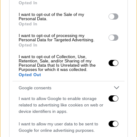
Opted In
ΑΝΤ1, η Ελίνα Παπίλα, ο Αντώνης
use your data for below specified purposes in below Google
Βλοντάκης, ο Γιώργος Λάγιος και η Νεφέλη
consent section.
I want to opt-out of the Sale of my
Meg έρχονται ζωντανά και με τη ζωντανή
Personal Data.
Opted In
συμμετοχή κοινού και τηλεθεατών
I want to opt-out of processing my
Personal Data for Targeted Advertising.
Opted In
I want to opt-out of Collection, Use,
Retention, Sale, and/or Sharing of my
Personal Data that Is Unrelated with the
Purposes for which it was collected.
Opted Out
Google consents
I want to allow Google to enable storage
related to advertising like cookies on web or
device identifiers in apps.
I want to allow my user data to be sent to
Google for online advertising purposes.