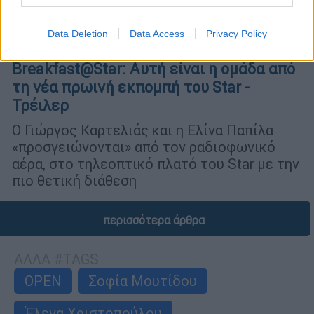
Data Deletion
Data Access
Privacy Policy
Τηλεόραση
|
20.08.2021 13:10
Breakfast@Star: Αυτή είναι η ομάδα από
τη νέα πρωινή εκπομπή του Star -
Τρέιλερ
Ο Γιώργος Καρτελιάς και η Ελίνα Παπίλα
«προσγειώνονται» από τον ραδιοφωνικό
αέρα, στο τηλεοπτικό πλατό του Star με την
πιο θετική διάθεση
περισσότερα άρθρα
ΑΛΛΑ #TAGS
OPEN
Σοφία Μουτίδου
Έλενα Χριστοπούλου