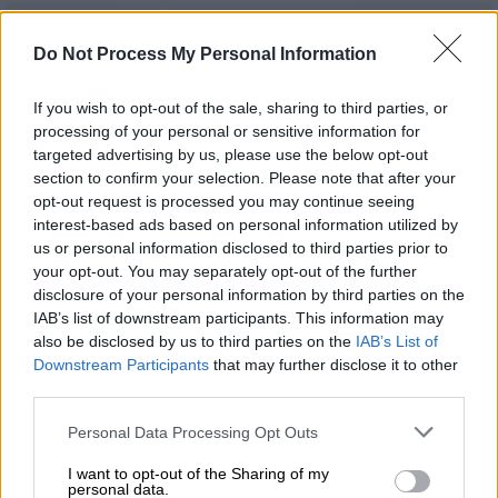
Do Not Process My Personal Information
If you wish to opt-out of the sale, sharing to third parties, or
processing of your personal or sensitive information for
targeted advertising by us, please use the below opt-out
section to confirm your selection. Please note that after your
opt-out request is processed you may continue seeing
interest-based ads based on personal information utilized by
us or personal information disclosed to third parties prior to
your opt-out. You may separately opt-out of the further
disclosure of your personal information by third parties on the
IAB’s list of downstream participants. This information may
also be disclosed by us to third parties on the
IAB’s List of
Τηλεόραση
|
18.03.2023 10:07
Downstream Participants
that may further disclose it to other
Είμαστε Μαζί: Η νέα εκπομπή με την
third parties.
Ελίνα Παπίλα που κάνει σήμερα
Please note that this website/app uses one or more Google
Personal Data Processing Opt Outs
πρεμιέρα στον ΑΝΤ1
services and may gather and store information including but
not limited to your visit or usage behaviour. You may click to
I want to opt-out of the Sharing of my
Κάθε Σάββατο και Κυριακή στις 17:00 στον
personal data.
grant or deny consent to Google and its third-party tags to