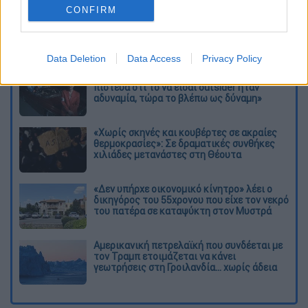
CONFIRM
Διαβάστε ακόμη
Data Deletion
Data Access
Privacy Policy
Kadebostany στο ethnos.gr: «Κάποτε
πίστευα ότι το να είσαι outsider ήταν
αδυναμία, τώρα το βλέπω ως δύναμη»
«Χωρίς σκηνές και κουβέρτες σε ακραίες
θερμοκρασίες»: Σε δραματικές συνθήκες
χιλιάδες μετανάστες στη Θέουτα
«Δεν υπήρχε οικονομικό κίνητρο» λέει ο
δικηγόρος του 55χρονου που είχε τον νεκρό
του πατέρα σε καταψύκτη στον Μυστρά
Αμερικανική πετρελαϊκή που συνδέεται με
τον Τραμπ ετοιμάζεται να κάνει
γεωτρήσεις στη Γροιλανδία... χωρίς άδεια