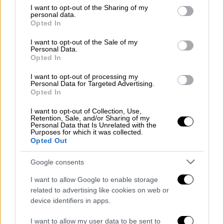
not limited to your visit or usage behaviour. You may click to
I want to opt-out of the Sharing of my
Κοκοσαλάκη:
«Έχω μια φαντασίωση, ότι μετά
personal data.
grant or deny consent to Google and its third-party tags to
Opted In
τα 89 μου θα πάω να μείνω στην Κρήτη»
use your data for below specified purposes in below Google
consent section.
I want to opt-out of the Sale of my
Η Μαρέβα Γκραμπόβσκι δεν μπορεί να
Personal Data.
πιστέψει την τραγική είδηση. Σε ανάρτηση
Opted In
που έκανε στο προσωπικό της προφίλ στο
I want to opt-out of processing my
Instagram, η σύζυγος του Κυριάκου
Personal Data for Targeted Advertising.
Opted In
Μητσοτάκη αναφέρει: «Δεν χωράει ο
ανθρώπινος νους ότι έφυγες ταλαντούχα
I want to opt-out of Collection, Use,
Retention, Sale, and/or Sharing of my
Σοφία μας. Θα μας λείψει πολύ το ζεστό
Personal Data that Is Unrelated with the
Purposes for which it was collected.
χαμόγελό σου. Δεν θα σε ξεχάσουμε ποτέ. Αχ
Opted Out
Σοφία μας! #RIP My deep condolences to the
family of my beautiful Sofia. Miss you. #RIP».
Google consents
I want to allow Google to enable storage
related to advertising like cookies on web or
device identifiers in apps.
I want to allow my user data to be sent to