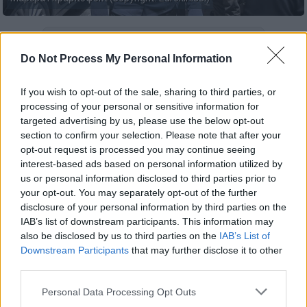
Προσθέστε το ΕΘΝΟΣ στη Google
Do Not Process My Personal Information
Φίλοι, συνεργάτες και συνάδελφοι
If you wish to opt-out of the sale, sharing to third parties, or
της
Σοφίας Κοκοσαλάκη
,
η οποία
έχασε τη
processing of your personal or sensitive information for
μάχη με τον καρκίνο σε ηλικία 47 ετών
,
targeted advertising by us, please use the below opt-out
αποχαιρετούν στα social media
section to confirm your selection. Please note that after your
opt-out request is processed you may continue seeing
τη γνωστή σχεδιάστρια
, που τα τελευταία
interest-based ads based on personal information utilized by
χρόνια ζούσε και εργαζόταν στο
us or personal information disclosed to third parties prior to
Λονδίνο. Εξαιρετικά αγαπητή στον χώρο της
your opt-out. You may separately opt-out of the further
μόδας, η
Σοφία Κοκοσαλάκη
είχε μεγάλη
disclosure of your personal information by third parties on the
αδυναμία στην Ελλάδα και πιο συγκεκριμένα
IAB’s list of downstream participants. This information may
also be disclosed by us to third parties on the
IAB’s List of
στην Κρήτη τον τόπο καταγωγής της. Η μάχη
Downstream Participants
that may further disclose it to other
που έδωσε ήταν σύντομη, καθώς η διάγνωσή
third parties.
της είχε γίνει πριν δύο μήνες.
Please note that this website/app uses one or more Google
Personal Data Processing Opt Outs
services and may gather and store information including but
Διαβάστε για
τη ζωή της Σοφίας