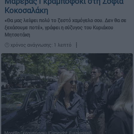
Μαρέβας Γκραμπόφσκι στη Σοφία
Κοκοσαλάκη
«Θα μας λείψει πολύ το ζεστό χαμόγελο σου. Δεν θα σε
ξεχάσουμε ποτέ», γράφει η σύζυγος του Κυριάκου
Μητσοτάκη
🕛 χρόνος ανάγνωσης: 1 λεπτό ┋
Μαρέβα Γκραμπόφσκι (Copyright: Eurokinissi)