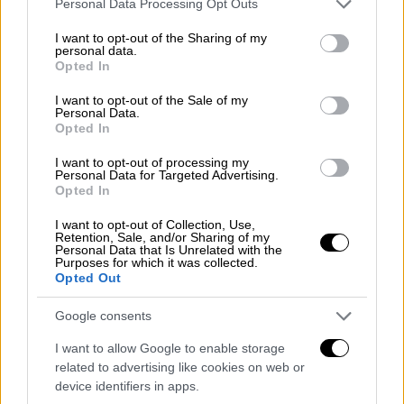
Personal Data Processing Opt Outs
services and may gather and store information including but
not limited to your visit or usage behaviour. You may click to
I want to opt-out of the Sharing of my
personal data.
grant or deny consent to Google and its third-party tags to
View this post on Instagram
Opted In
use your data for below specified purposes in below Google
consent section.
I want to opt-out of the Sale of my
Personal Data.
Opted In
I want to opt-out of processing my
Personal Data for Targeted Advertising.
Opted In
I want to opt-out of Collection, Use,
Retention, Sale, and/or Sharing of my
Personal Data that Is Unrelated with the
Purposes for which it was collected.
A post shared by Selena Gomez (@selenagomez)
Opted Out
Google consents
«Το νόημα του μηνύματος είναι ότι αν το
I want to allow Google to enable storage
μυαλό σας αισθάνεται ισχυρό και το σώμα
related to advertising like cookies on web or
σας αισθάνεται ισχυρό και νιώθετε ότι
device identifiers in apps.
μπορείτε να αντιμετωπίσετε τα πράγματα,