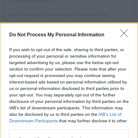
A post shared by Selena Gomez (@selenagomez)
Do Not Process My Personal Information
Όσον αφορά τα κρυμμένα μηνύματα στη
συλλογή, η τραγουδίστρια και ηθοποιός λέει
If you wish to opt-out of the sale, sharing to third parties, or
ότι είναι κάτι που ελπίζει να συμπεριλάβει
processing of your personal or sensitive information for
σε μελλοντικά σχέδια.
targeted advertising by us, please use the below opt-out
section to confirm your selection. Please note that after your
opt-out request is processed you may continue seeing
interest-based ads based on personal information utilized by
us or personal information disclosed to third parties prior to
your opt-out. You may separately opt-out of the further
disclosure of your personal information by third parties on the
IAB’s list of downstream participants. This information may
also be disclosed by us to third parties on the
IAB’s List of
Downstream Participants
that may further disclose it to other
third parties.
Please note that this website/app uses one or more Google