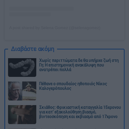
A post shared by Selena Gomez (@selenagomez)
Διαβάστε ακόμη
Χωρίς περιττώματα δε θα υπήρχε ζωή στη
Γη: Η επιστημονική ανακάλυψη που
ανατρέπει πολλά
Πέθανε ο σπουδαίος ηθοποιός Νίκος
Καλογερόπουλος
Σκιάθος: Φρικιαστική καταγγελία 15χρονου
για κατ' εξακολούθηση βιασμό,
βιντεοσκόπηση και εκβιασμό από 17χρονο