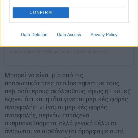
CONFIRM
Data Deletion
Data Access
Privacy Policy
A post shared by Selena Gomez (@selenagomez)
Μπορεί να είναι μία από τις
προσωπικότητες στο Instagram με τους
περισσότερους ακόλουθους, όμως η Γκόμεζ
εξηγεί ότι και η ίδια γίνεται μερικές φορές
ανασφαλής. «Γίνομαι μερικές φορές
ανασφαλής, περνάω παράξενα
σκαμπανεβάσματα, αλλά γενικά θέλω οι
άνθρωποι να αισθάνονται όμορφα με αυτά