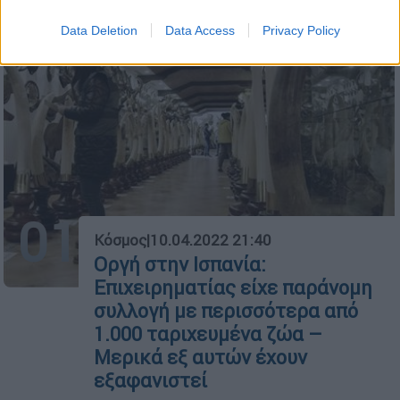
Data Deletion
Data Access
Privacy Policy
01
Κόσμος
|
10.04.2022 21:40
Οργή στην Ισπανία:
Επιχειρηματίας είχε παράνομη
συλλογή με περισσότερα από
1.000 ταριχευμένα ζώα –
Μερικά εξ αυτών έχουν
εξαφανιστεί