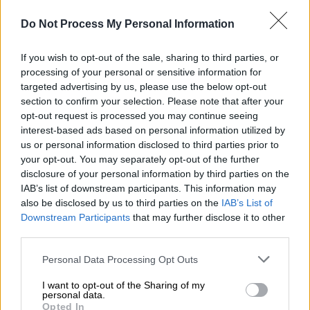
Do Not Process My Personal Information
If you wish to opt-out of the sale, sharing to third parties, or
processing of your personal or sensitive information for
targeted advertising by us, please use the below opt-out
section to confirm your selection. Please note that after your
Πολιτισμός
|
23.09.2019 20:22
opt-out request is processed you may continue seeing
Το νέο Μουσείο Γουλανδρή ανοίγει τις
interest-based ads based on personal information utilized by
πύλες του
us or personal information disclosed to third parties prior to
your opt-out. You may separately opt-out of the further
Το επιβλητικό κτήριο της οδού
disclosure of your personal information by third parties on the
Ερατοσθένους 13, που θα ανοίξει για το
IAB’s list of downstream participants. This information may
κοινό στις 2 Οκτωβρίου, στεγάζει τη
also be disclosed by us to third parties on the
IAB’s List of
συλλογή έργων τέχνης του Ιδρύματος
Downstream Participants
that may further disclose it to other
Βασίλη & Ελίζας Γουλανδρή, ενώ μελλοντικά
third parties.
θα φιλοξενεί και περιοδικές εκθέσεις
Please note that this website/app uses one or more Google
Personal Data Processing Opt Outs
Ελλήνων και ξένων καλλιτεχνών.
services and may gather and store information including but
not limited to your visit or usage behaviour. You may click to
I want to opt-out of the Sharing of my
personal data.
grant or deny consent to Google and its third-party tags to
Opted In