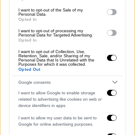
use your data for below specified purposes in below Google
consent section.
I want to opt-out of the Sale of my
Personal Data.
Opted In
I want to opt-out of processing my
Personal Data for Targeted Advertising.
Opted In
I want to opt-out of Collection, Use,
Retention, Sale, and/or Sharing of my
Lifestyle
|
30.11.2018 12:45
Personal Data that Is Unrelated with the
Purposes for which it was collected.
Η Σελίνα Γκόμεζ ενθαρρύνει τις νέες
Opted Out
γυναίκες (pics)
Google consents
«Όλες οι φίλες μου έχουν διαφορετικούς
τύπους σώματος. Είναι όμορφο. Δεν έχω
I want to allow Google to enable storage
φίλες που φορούν το ίδιο μέγεθος»
related to advertising like cookies on web or
device identifiers in apps.
ΑΛΛΑ #TAGS
I want to allow my user data to be sent to
ειδήσεις τώρα
ζώα
Ισπανία
Google for online advertising purposes.