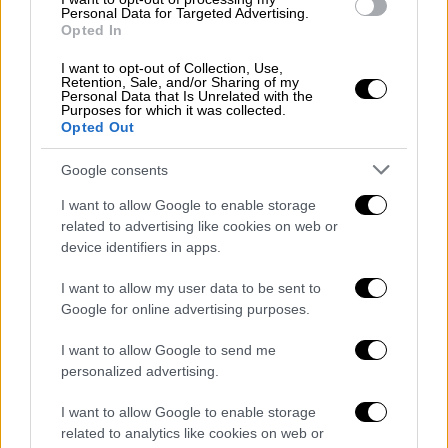
Personal Data for Targeted Advertising.
Διατήρηση της Φύσης, ή IUCN
, κήρυξε
Opted In
εξαφανισμένη στη φύση το
2000
, και
I want to opt-out of Collection, Use,
τουλάχιστον δύο ακόμη είδη που έχουν
Retention, Sale, and/or Sharing of my
σχεδόν εξαφανιστεί: η
addax
, ή
λευκή
Personal Data that Is Unrelated with the
Purposes for which it was collected.
αντιλόπη
, που κατάγεται αρχικά από την
Opted Out
έρημο Σαχάρα και η τίγρη της Βεγγάλης.
Google consents
I want to allow Google to enable storage
related to advertising like cookies on web or
device identifiers in apps.
I want to allow my user data to be sent to
Google for online advertising purposes.
I want to allow Google to send me
personalized advertising.
Ταριχευμένα ζώα στην Ισπανία/Guardia Civil
I want to allow Google to enable storage
related to analytics like cookies on web or