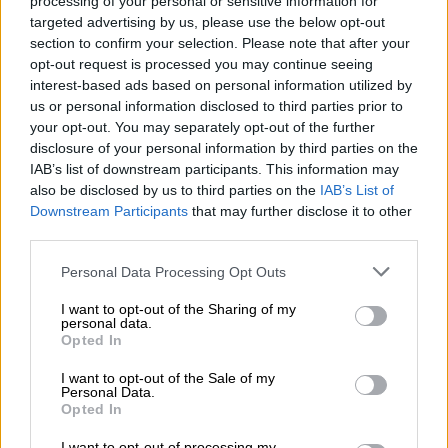
processing of your personal or sensitive information for
targeted advertising by us, please use the below opt-out
section to confirm your selection. Please note that after your
opt-out request is processed you may continue seeing
interest-based ads based on personal information utilized by
us or personal information disclosed to third parties prior to
your opt-out. You may separately opt-out of the further
disclosure of your personal information by third parties on the
IAB’s list of downstream participants. This information may
also be disclosed by us to third parties on the
IAB’s List of
Downstream Participants
that may further disclose it to other
Ταριχευμένα ζώα στην Ισπανία/Guardia Civil
third parties.
Από τα 1.090 βαλσαμωμένα ζώα που
Please note that this website/app uses one or more Google
Personal Data Processing Opt Outs
services and may gather and store information including but
βρέθηκαν, τα 405 ανήκαν σε δείγματα που
not limited to your visit or usage behaviour. You may click to
I want to opt-out of the Sharing of my
προστατεύονται από τη σύμβαση CITES για
personal data.
grant or deny consent to Google and its third-party tags to
Opted In
την προστασία της άγριας ζωής.
use your data for below specified purposes in below Google
consent section.
I want to opt-out of the Sale of my
Μεταξύ αυτών περιλαμβάνονταν η όρυξ με
Personal Data.
Opted In
τη
λεπιδόνα
, γνωστή και ως όρυξ
της
Σαχάρας
, την οποία η
Διεθνής Ένωση για τη
I want to opt-out of processing my