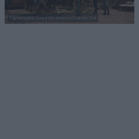
Ταριχευμένα ζώα στην Ισπανία/Guardia Civil