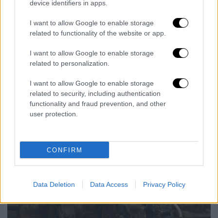
Οι πράκτορες κατέγραψαν επίσης
device identifiers in apps.
ταριχευμένα δείγματα τσιτάχ, λεοπάρδαλης,
I want to allow Google to enable storage
λιονταριού, λύγκας, πολικής αρκούδας,
related to functionality of the website or app.
πάνθηρα του χιονιού και λευκού ρινόκερου,
μεταξύ άλλων, καθώς και 198 μεγάλους
I want to allow Google to enable storage
related to personalization.
χαυλιόδοντες από ελεφαντόδοντο από
ελέφαντες.
I want to allow Google to enable storage
related to security, including authentication
Η
Πολιτοφυλακή
δήλωσε ότι θα διερευνήσει
functionality and fraud prevention, and other
αν υπάρχουν έγγραφα που να δικαιολογούν
user protection.
την ιδιοκτησία της συλλογής.
CONFIRM
Data Deletion
Data Access
Privacy Policy