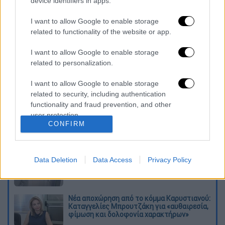
Αγγέλου Μεταξά 46Α Γλυφάδα, Τηλέφωνο:
device identifiers in apps.
2109902450.
I want to allow Google to enable storage
related to functionality of the website or app.
Τα προϊόντα
GABBA
θα τα βρείτε στο Attica
City Link & Attica Golden Hall καθώς και
I want to allow Google to enable storage
σε
επιλεγμένα καταστήματα
σε όλη την
related to personalization.
Ελλάδα.
I want to allow Google to enable storage
Διαβάστε ακόμη
related to security, including authentication
functionality and fraud prevention, and other
user protection.
Συνελήφθησαν δύο μέλη μαφίας στο
Παλαιό Φάληρο - Οι εκβιασμοί, οι
CONFIRM
ξυλοδαρμοί και τα προσωνύμια «πίτμπουλ»
και «μπουλντόγκ»
Βίντεο-σοκ από το μακελειό σε σχολείο
Data Deletion
Data Access
Privacy Policy
στην Ταϊλάνδη: Η στιγμή που ο 14χρονος
ανοίγει πυρ - Στους 9 ανέβηκαν οι νεκροί
Νέα αποχώρηση από το κόμμα Καρυστιανού:
Καταγγελίες Μπρουτζάκη για «αυθαιρεσία,
φίμωση και δολοφονία χαρακτήρων»