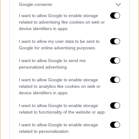
Τα σκάνδαλα και οι σκοτεινές
Google consents
υποθέσεις που εμπλέκεται ο πρόεδρος
I want to allow Google to enable storage
της χώρας
related to advertising like cookies on web or
device identifiers in apps.
Δείτε περισσότερα εδώ
I want to allow my user data to be sent to
Google for online advertising purposes.
I want to allow Google to send me
personalized advertising.
I want to allow Google to enable storage
related to analytics like cookies on web or
03.12.2024 19:56
device identifiers in apps.
Οι βουλευτές περιμένουν την
ανταπόκριση του προέδρου
I want to allow Google to enable storage
related to functionality of the website or app.
Μετά την καταψήφιση, στην Εθνοσυνέλευση, της
I want to allow Google to enable storage
εφαρμογής στρατιωτικού νόμου, οι βουλευτές
related to personalization.
περιμένουν, εδώ και πάνω από μία ώρα, από τον