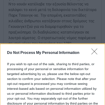
Ντο-χουάν κατέλαβε την εξουσία θέλοντας να
καλύψει το κενό μετά τη δολοφονία του δικτάτορα
Παρκ Τσουνγκ-χε. Την επομένη, εκατοντάδες
χιλιάδες άνθρωποι κατέβηκαν στους δρόμους της
Γκουανγκτζού για να διαμαρτυρηθούν για το
πραξικόπημα. Οι διαδηλώσεις καταπνίγηκαν σε
λουτρό αίματος. Ο στρατιωτικός νόμος παρέμεινε
σε ισχύ μέχρι τον Ιανουάριο του 1981.
Do Not Process My Personal Information
If you wish to opt-out of the sale, sharing to third parties, or
processing of your personal or sensitive information for
targeted advertising by us, please use the below opt-out
section to confirm your selection. Please note that after your
opt-out request is processed you may continue seeing
03.12.2024 20:01
interest-based ads based on personal information utilized by
Λευκός Οίκος: «Δεν ενημερωθήκαμε»
us or personal information disclosed to third parties prior to
your opt-out. You may separately opt-out of the further
Οι Ηνωμένες Πολιτείες δεν ενημερώθηκαν εκ των
disclosure of your personal information by third parties on the