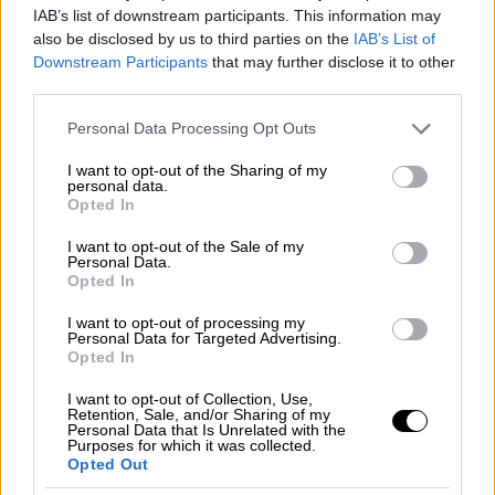
IAB’s list of downstream participants. This information may
προτέρων για την κήρυξη στρατιωτικού νόμου στη
also be disclosed by us to third parties on the
IAB’s List of
χώρα από τον πρόεδρο της Νότιας Κορέας Γιουν
Downstream Participants
that may further disclose it to other
Σουκ Γιολ, δήλωσε εκπρόσωπος του Λευκού Οίκου
third parties.
στο Reuters την Τρίτη, προσθέτοντας ότι η
Ουάσινγκτον "ανησυχεί σοβαρά για τις εξελίξεις
Please note that this website/app uses one or more Google
Personal Data Processing Opt Outs
services and may gather and store information including but
εκεί".
not limited to your visit or usage behaviour. You may click to
I want to opt-out of the Sharing of my
personal data.
Η κυβέρνηση του προέδρου Τζο Μπάιντεν
grant or deny consent to Google and its third-party tags to
Opted In
use your data for below specified purposes in below Google
βρίσκεται σε επαφή με την κυβέρνηση της Νότιας
consent section.
Κορέας και παρακολουθεί στενά την κατάσταση,
I want to opt-out of the Sale of my
Personal Data.
πρόσθεσε ο εκπρόσωπος.
Opted In
I want to opt-out of processing my
Personal Data for Targeted Advertising.
Opted In
I want to opt-out of Collection, Use,
Retention, Sale, and/or Sharing of my
Personal Data that Is Unrelated with the
Purposes for which it was collected.
Opted Out
03.12.2024 19:56