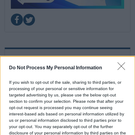
16.05.2026 00:06
22. Ιταλία - Sal Da Vinci - Per Sempre Si
Do Not Process My Personal Information
ΠΑΙΔΙΑ ΘΕΛΩ ΝΑ ΠΑΝΤΡΕΥΤΩ!
If you wish to opt-out of the sale, sharing to third parties, or
processing of your personal or sensitive information for
Είμαι σίγουρος ότι αύριο θα το αγαπήσετε και
targeted advertising by us, please use the below opt-out
εσείς.
section to confirm your selection. Please note that after your
opt-out request is processed you may continue seeing
Ο Sal κάνει χαμό στο στάδιο, αν και φωνητικά
interest-based ads based on personal information utilized by
κάπως κόλλησε.
us or personal information disclosed to third parties prior to
your opt-out. You may separately opt-out of the further
Η Ιταλία θα είναι ψηλά στο Top10 και σήμερα και
disclosure of your personal information by third parties on the