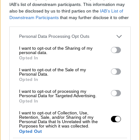
IAB’s list of downstream participants. This information may
αύριο.
also be disclosed by us to third parties on the
IAB’s List of
Downstream Participants
that may further disclose it to other
third parties.
Please note that this website/app uses one or more Google
Personal Data Processing Opt Outs
services and may gather and store information including but
not limited to your visit or usage behaviour. You may click to
I want to opt-out of the Sharing of my
personal data.
grant or deny consent to Google and its third-party tags to
Opted In
16.05.2026 00:02
use your data for below specified purposes in below Google
consent section.
I want to opt-out of the Sale of my
Personal Data.
Opted In
I want to opt-out of processing my
Personal Data for Targeted Advertising.
Opted In
video
I want to opt-out of Collection, Use,
Retention, Sale, and/or Sharing of my
Personal Data that Is Unrelated with the
Purposes for which it was collected.
Opted Out