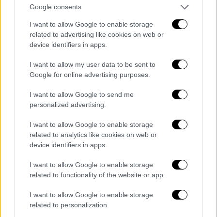
Google consents
I want to allow Google to enable storage
related to advertising like cookies on web or
device identifiers in apps.
I want to allow my user data to be sent to
16.05.2026 00:01
Google for online advertising purposes.
21. Κύπρος - Antigoni - JALLA
I want to allow Google to send me
personalized advertising.
JALLA ΑΓΑΠΕΣ ΜΟΥ!
I want to allow Google to enable storage
Παιδιά ξεχάστε ότι είδατε εχθές. Η Antigoni ήταν
related to analytics like cookies on web or
εξαιρετική σήμερα.
device identifiers in apps.
Φωνητικά ήταν η καλύτερη της φορά.
I want to allow Google to enable storage
related to functionality of the website or app.
Μπόλικη ενέργεια και απίστευτη άνεση.
I want to allow Google to enable storage
Θα δούμε εκπλήξεις αύριο!
related to personalization.