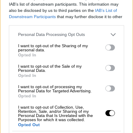
Ολυμπιακός!
IAB’s list of downstream participants. This information may
also be disclosed by us to third parties on the
IAB’s List of
1,9'' και βολές ο Ολυμπιακός!
Downstream Participants
that may further disclose it to other
third parties.
Please note that this website/app uses one or more Google
Personal Data Processing Opt Outs
services and may gather and store information including but
not limited to your visit or usage behaviour. You may click to
I want to opt-out of the Sharing of my
personal data.
grant or deny consent to Google and its third-party tags to
Opted In
use your data for below specified purposes in below Google
consent section.
I want to opt-out of the Sale of my
Personal Data.
Opted In
I want to opt-out of processing my
Personal Data for Targeted Advertising.
Opted In
I want to opt-out of Collection, Use,
Retention, Sale, and/or Sharing of my
Personal Data that Is Unrelated with the
Purposes for which it was collected.
Opted Out