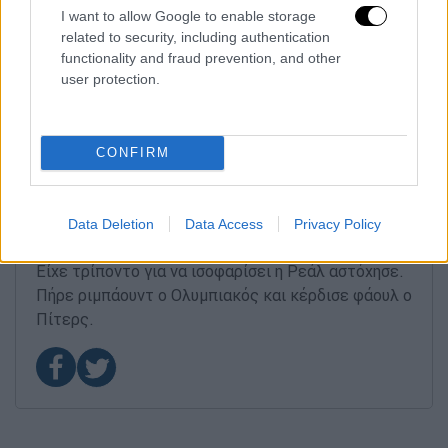
2/2 βολές ο Πίτερς
I want to allow Google to enable storage
related to security, including authentication
functionality and fraud prevention, and other
user protection.
CONFIRM
24.05.2026 23:06
Αστοχεί η Ρεάλ
Data Deletion
Data Access
Privacy Policy
Είχε τρίποντο για να ισοφαρίσει η Ρεάλ αστόχησε.
Πήρε ριμπάουντ ο Ολυμπιακός και κέρδισε φάουλ ο
Πίτερς.