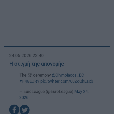
24.05.2026 23:40
Η στιγμή της απονομής
The 🏆 ceremony
@Olympiacos_BC
#F4GLORY
pic.twitter.com/6uZdQhEsxb
— EuroLeague (@EuroLeague)
May 24,
2026