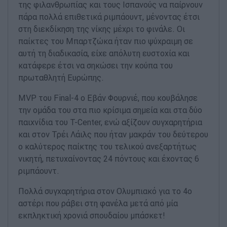
της φιλανθρωπίας και τους Ισπανούς να παίρνουν
πάρα πολλά επιθετικά ριμπάουντ, μένοντας έτσι
στη διεκδίκηση της νίκης μέχρι το φινάλε. Οι
παίκτες του Μπαρτζώκα ήταν πιο ψύχραιμη σε
αυτή τη διαδικασία, είχε απόλυτη ευστοχία και
κατάφερε έτσι να σηκώσει την κούπα του
πρωταθλητή Ευρώπης.
MVP του Final-4 ο Εβάν Φουρνιέ, που κουβάλησε
την ομάδα του στα πιο κρίσιμα σημεία και στα δύο
παιχνίδια του T-Center, ενώ αξίζουν συγχαρητήρια
και στον Τρέι Λάιλς που ήταν μακράν του δεύτερου
ο καλύτερος παίκτης του τελικού ανεξαρτήτως
νικητή, πετυχαίνοντας 24 πόντους και έχοντας 6
ριμπάουντ.
Πολλά συγχαρητήρια στον Ολυμπιακό για το 4ο
αστέρι που ράβει στη φανέλα μετά από μία
εκπληκτική χρονιά σπουδαίου μπάσκετ!