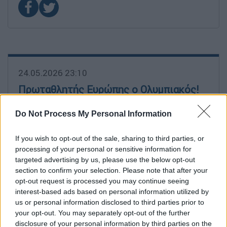
24.05.2026 23:10
Πρωταθλητής Ευρώπης ο Ολυμπιακός!
Τέλος! Ο Ολυμπιακός στην κορυφή της Ευρώπης!
Do Not Process My Personal Information
If you wish to opt-out of the sale, sharing to third parties, or
processing of your personal or sensitive information for
targeted advertising by us, please use the below opt-out
section to confirm your selection. Please note that after your
opt-out request is processed you may continue seeing
interest-based ads based on personal information utilized by
24.05.2026 23:09
us or personal information disclosed to third parties prior to
your opt-out. You may separately opt-out of the further
Αστόχησε η Ρεάλ, δεν το χάνει ο
disclosure of your personal information by third parties on the