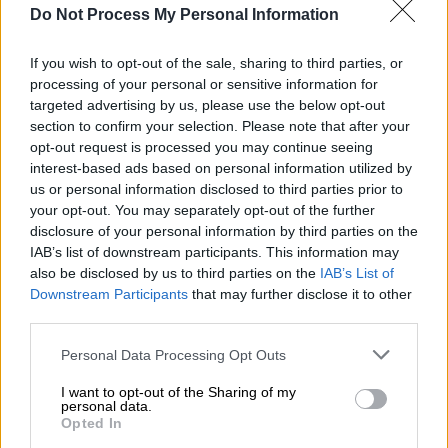
Do Not Process My Personal Information
Μοναδικές
Black Friday προσφορές
με
έως -
If you wish to opt-out of the sale, sharing to third parties, or
20% στην ασφάλεια αυτοκινήτου
, έως
-15%
processing of your personal or sensitive information for
στην ασφάλεια μηχανής
και
έως - 30%
στην
targeted advertising by us, please use the below opt-out
ασφάλεια κατοικίας
θα βρουν οι
section to confirm your selection. Please note that after your
opt-out request is processed you may continue seeing
καταναλωτές στο
COSMOTE
Insurance
,
την
interest-based ads based on personal information utilized by
ψηφιακή πλατφόρμα σύγκρισης και αγοράς
us or personal information disclosed to third parties prior to
ασφαλειών της COSMOTE. Οι προσφορές
your opt-out. You may separately opt-out of the further
ισχύουν από τις
24 έως και
τις
28
disclosure of your personal information by third parties on the
IAB’s list of downstream participants. This information may
Νοεμβρίου,
για νέες ασφάλειες αυτοκινήτου,
also be disclosed by us to third parties on the
IAB’s List of
μηχανής ή κατοικίας.
Downstream Participants
that may further disclose it to other
third parties.
Κορυφαίες ασφαλιστικές εταιρείες όπως η
Anytime
, η
Groupama
και η
Hellas Direct
Please note that this website/app uses one or more Google
Personal Data Processing Opt Outs
services and may gather and store information including but
προσφέρουν σημαντικές εκπτώσεις για κάθε
not limited to your visit or usage behaviour. You may click to
I want to opt-out of the Sharing of my
νέα
ασφάλεια αυτοκινήτου
και
ασφάλεια
personal data.
grant or deny consent to Google and its third-party tags to
Opted In
μηχανής
. Για
ακόμα μεγαλύτερη οικονομία, οι
use your data for below specified purposes in below Google