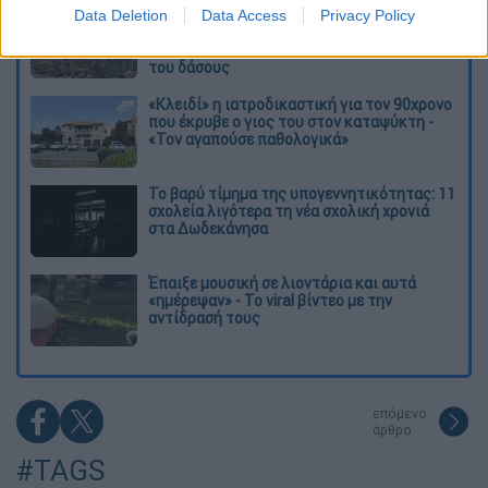
Η «ακτινογραφία» της καταστροφής από
Data Deletion
Data Access
Privacy Policy
τις φωτιές στη Δυτική Αττική - Οι
εκτάσεις που κάηκαν και η επόμενη μέρα
του δάσους
«Κλειδί» η ιατροδικαστική για τον 90χρονο
που έκρυβε ο γιος του στον καταψύκτη -
«Τον αγαπούσε παθολογικά»
Το βαρύ τίμημα της υπογεννητικότητας: 11
σχολεία λιγότερα τη νέα σχολική χρονιά
στα Δωδεκάνησα
Έπαιξε μουσική σε λιοντάρια και αυτά
«ημέρεψαν» - Το viral βίντεο με την
αντίδρασή τους
επόμενο
άρθρο
#TAGS