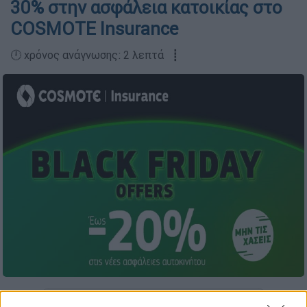
30% στην ασφάλεια κατοικίας στο
COSMOTE Insurance
🕛 χρόνος ανάγνωσης: 2 λεπτά ┋
Προσθέστε το ΕΘΝΟΣ στη Google