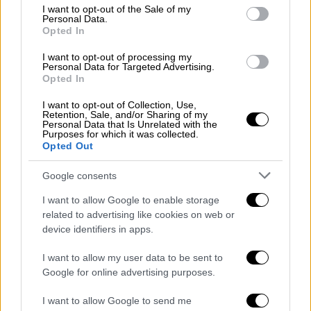
ενδιαφερόμενοι μπορούν στο
consent section.
I want to opt-out of the Sale of my
Personal Data.
cosmoteinsurance.gr
να συνδυάσουν τις έως
Opted In
- 20%
Black
Friday
προσφορές με
ετήσια
I want to opt-out of processing my
διάρκεια ασφάλισης και πληρωμή σε 12
Personal Data for Targeted Advertising.
άτοκες δόσεις. Σε περίπτωση που ένα
Opted In
ασφαλιστήριο λήγει έως και 30 ημέρες
I want to opt-out of Collection, Use,
η
Retention, Sale, and/or Sharing of my
αργότερα από την 28
Νοεμβρίου, ο
Personal Data that Is Unrelated with the
ενδιαφερόμενος μπορεί να εκμεταλλευτεί
Purposes for which it was collected.
Opted Out
την προσφορά, αρκεί να κλείσει την
ασφάλειά του μέχρι τις 28 Νοεμβρίου.
Google consents
Επιπλέον, στο
cosmoteinsurance.gr
με κάθε
I want to allow Google to enable storage
related to advertising like cookies on web or
νέα
ασφάλεια σπιτιού
από την
Anytime
οι
device identifiers in apps.
ενδιαφερόμενοι εξοικονομούν
30% έκπτωση
σε προγράμματα που σχεδιάστηκαν για να
I want to allow my user data to be sent to
ταιριάζουν στο προφίλ του κάθε
Google for online advertising purposes.
καταναλωτή ξεχωριστά (ιδιοκτήτη,
I want to allow Google to send me
δανειολήπτη ή ενοικιαστή).