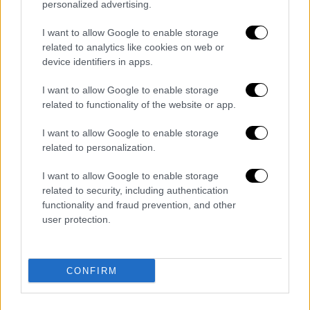
personalized advertising.
Το COSMOTE Insurance παρέχει
I want to allow Google to enable storage
ολοκληρωμένες ασφαλιστικές λύσεις
και
related to analytics like cookies on web or
εξατομικευμένες υπηρεσίες ασφάλισης
device identifiers in apps.
οχήματος, κατοικίας, πρωτοβάθμιας υγείας,
I want to allow Google to enable storage
και σκάφους από τις μεγαλύτερες
related to functionality of the website or app.
ασφαλιστικές εταιρείες στην Ελλάδα. Οι
καταναλωτές, ανεξαρτήτως
I want to allow Google to enable storage
related to personalization.
τηλεπικοινωνιακού παρόχου, μπορούν να
βρουν το πρόγραμμα ασφάλισης που τους
I want to allow Google to enable storage
ταιριάζει, συγκρίνοντας και επιλέγοντας
related to security, including authentication
ανάμεσα σε πολλά ασφαλιστικά
functionality and fraud prevention, and other
user protection.
προγράμματα, με
εγγύηση
χαμηλότερης
τιμής
και με
υποστήριξη όλο το 24ωρο
από
πιστοποιημένους συμβούλους ασφαλίσεων.
CONFIRM
Διαβάστε ακόμη