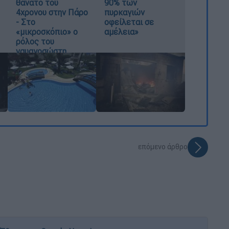
θάνατο του
90% των
4χρονου στην Πάρο
πυρκαγιών
- Στο
οφείλεται σε
«μικροσκόπιο» ο
αμέλεια»
ρόλος του
ναυαγοσώστη
επόμενο άρθρο