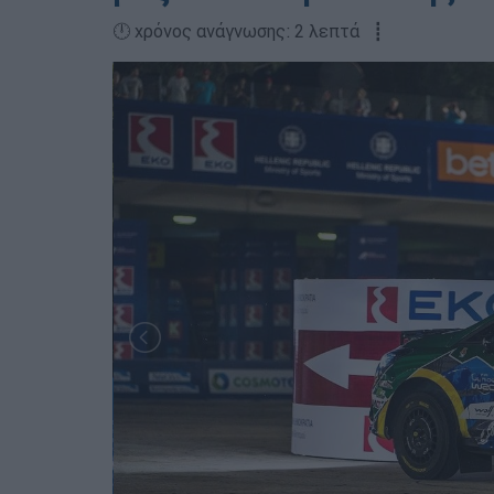
🕛 χρόνος ανάγνωσης: 2 λεπτά ┋