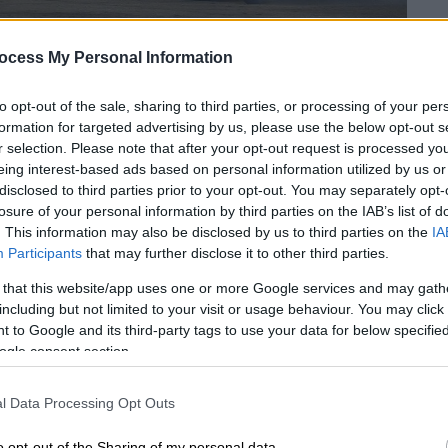
ocess My Personal Information
to opt-out of the sale, sharing to third parties, or processing of your per
formation for targeted advertising by us, please use the below opt-out s
r selection. Please note that after your opt-out request is processed y
eing interest-based ads based on personal information utilized by us or
disclosed to third parties prior to your opt-out. You may separately opt-
losure of your personal information by third parties on the IAB’s list of
. This information may also be disclosed by us to third parties on the
IA
Participants
that may further disclose it to other third parties.
 το ΕΘΝΟΣ στη Google
 that this website/app uses one or more Google services and may gath
including but not limited to your visit or usage behaviour. You may click 
λλυ
Ακρόπολις
και η
Betsson
ήταν η Μεγάλη
 to Google and its third-party tags to use your data for below specifi
συνεχόμενη χρονιά. Μέσα σε ένα
ogle consent section.
διαδρομές και εξαιρετικά δύσκολες
κληρότερου "Ράλλυ των Θεών" των
l Data Processing Opt Outs
περα και Τζόνε Χάλτουνεν.
o opt-out of the Sharing of my personal data.