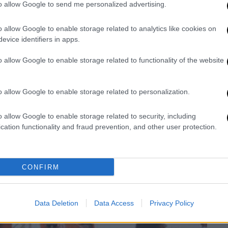
to allow Google to send me personalized advertising.
ν κόσμο.
o allow Google to enable storage related to analytics like cookies on
εμβρίου, η
Betsson
υποδέχθηκε τον κόσμο
evice identifiers in apps.
ηχανοκίνητου αθλητισμού στο Fanzone του
χώρο, μέσω της πλατφόρμας του Video
o allow Google to enable storage related to functionality of the website
ιουργήσαν μοναδικά βίντεο και τα
o allow Google to enable storage related to personalization.
 τα βίντεό τους στα μέσα κοινωνικής
o allow Google to enable storage related to security, including
εχωριστό διαγωνισμό!
cation functionality and fraud prevention, and other user protection.
CONFIRM
Data Deletion
Data Access
Privacy Policy