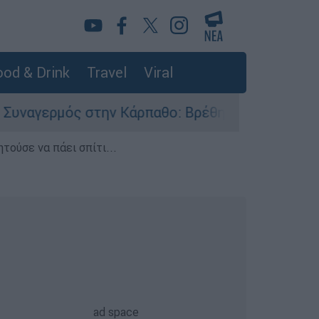
od & Drink
Travel
Viral
 στην Κάρπαθο: Βρέθηκαν παλιά πυρομαχικά στο
τούσε να πάει σπίτι...