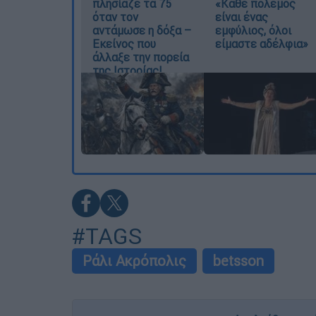
πλησίαζε τα 75
«Κάθε πόλεμος
όταν τον
είναι ένας
αντάμωσε η δόξα –
εμφύλιος, όλοι
Εκείνος που
είμαστε αδέλφια»
άλλαξε την πορεία
της Ιστορίας!
#TAGS
Ράλι Ακρόπολις
betsson