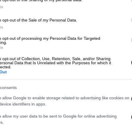
 νίκη του Ροβάνπερα στο
ΕΚΟ
Ράλλυ
In
γματοποίησε μια σπουδαία μάχη με τους
ρι τη στιγμή που οι δύο αντίπαλοί του
o opt-out of the Sale of my Personal Data.
In
ο το σημείο και έπειτα, διαχειρίστηκε με
υπόλοιπους και σημείωσε τη μεγάλη νίκη
to opt-out of processing my Personal Data for Targeted
ing.
τα, οι σκληρές ειδικές διαδρομές του
In
o opt-out of Collection, Use, Retention, Sale, and/or Sharing
ersonal Data that Is Unrelated with the Purposes for which it
ματα τερμάτισε ο Ιορδάνης Σερδερίδης.
lected.
ς Καρέλλης, ενώ άτυχος στάθηκε ο Νώντας
Out
από σπασμένη ανάρτηση στο Ford Fiesta
στα ελληνικά πληρώματα. Τέλος, στην κλάση
consents
και συγκεκριμένα σε αυτά του Σάββα
o allow Google to enable storage related to advertising like cookies on
α τη δοκιμασία του ΕΚΟ Ράλλυ Ακρόπολις.
evice identifiers in apps.
των
Θεών
» υπήρχε η δράση της κορυφαίας
o allow my user data to be sent to Google for online advertising
 την εκκίνηση της, δίπλα στην Super
s.
το Παλαιό Φάληρο, η
Betsson
πρόσφερε