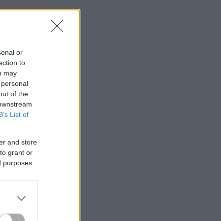
sonal or
ection to
ou may
 personal
out of the
 downstream
B’s List of
er and store
to grant or
ed purposes