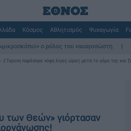
λλάδα
Κόσμος
Αθλητισμός
Ψυχαγωγία
Fo
πιο» ο ρόλος του ναυαγοσώστη
Συναγερμός
 27χρονη παρέσυρε νύφη λίγες ώρες μετά το γάμο της και ζη
λυ των Θεών» γιόρτασαν
διοργάνωσης!