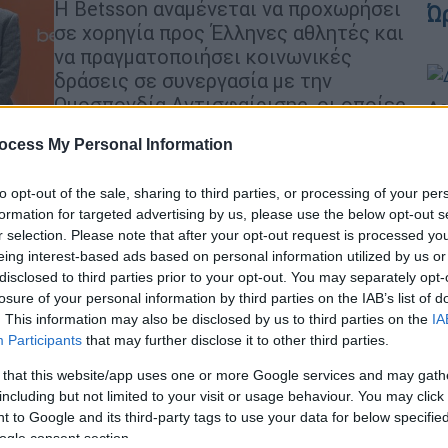
Η Betsson αναμένεται να προχωρήσει
Ώ
σε χορηγία προς Έλληνες αθλητές και
να πραγματοποιήσει κοινωνικές
δράσεις σε συνεργασία με την
Ομοσπονδία Αντισφαίρισης, οι οποίες
Δε
θα ανακοινωθούν το επόμενο χρονικό
Δ
ocess My Personal Information
διάστημα
to opt-out of the sale, sharing to third parties, or processing of your per
Market
|
19.01.2024 17:19
formation for targeted advertising by us, please use the below opt-out s
ΑΘ
Betsson Foundation & AEK
r selection. Please note that after your opt-out request is processed y
Α
eing interest-based ads based on personal information utilized by us or
BETSSON BC: Δίπλα στη μικρή
0
disclosed to third parties prior to your opt-out. You may separately opt-
Φαίδρα!
losure of your personal information by third parties on the IAB’s list of
. This information may also be disclosed by us to third parties on the
IA
To Betsson Foundation και η ΑΕΚ
Participants
that may further disclose it to other third parties.
ΒΕΤSSON BC προχωρούν σε
οικονομική ενίσχυση του αγώνα της
 that this website/app uses one or more Google services and may gath
μικρής Φαίδρας, η οποία έχει
Ώρ
including but not limited to your visit or usage behaviour. You may click 
 to Google and its third-party tags to use your data for below specifi
διαγνωστεί με αναπλαστικό
Ό
ogle consent section.
επενδύμωμα όγκου οπίσθιου βόθρου