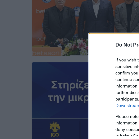
Do Not Pr
If you wish 
sensitive in
confirm you
continue se
information 
further disc
participants
Downstream 
Please note
information 
deny consent
in below Go