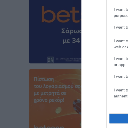
I want t
purpose
I want 
I want t
web or d
I want t
or app.
I want t
I want t
authenti