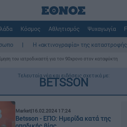
λάδα
Κόσμος
Αθλητισμός
Ψυχαγωγία
F
τινογραφία» της καταστροφής από τις φωτιές στ
μηση του ιατροδικαστή για τον 90χρονο στον καταψύκτη
Τελευταία νέα και ειδήσεις σχετικά με:
BETSSON
Market
|
16.02.2024 17:24
Betsson - ΕΠΟ: Ημερίδα κατά της
οπαδικής βίας