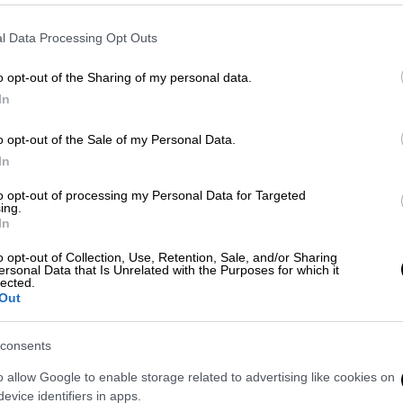
ε
l Data Processing Opt Outs
o opt-out of the Sharing of my personal data.
In
o opt-out of the Sale of my Personal Data.
Market
|
09.01.2024 16:00
In
Η Betsson Μεγάλος Χορηγός του
to opt-out of processing my Personal Data for Targeted
Κυπέλλου Ελλάδας
ing.
In
Η Betsson στηρίζει έμπρακτα τον
o opt-out of Collection, Use, Retention, Sale, and/or Sharing
ελληνικό αθλητισμό
ersonal Data that Is Unrelated with the Purposes for which it
lected.
Out
consents
o allow Google to enable storage related to advertising like cookies on
evice identifiers in apps.