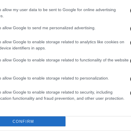
Market
|
29.12.2023 16:18
Η Betsson αποχαιρετά το 2023 με
o allow my user data to be sent to Google for online advertising
s.
34 βραβεία!
Κατά τη διάρκεια του 2023, ο Όμιλος
to allow Google to send me personalized advertising.
Betsson διακρίθηκε μέσα από 34
διαφορετικές βραβεύσεις
o allow Google to enable storage related to analytics like cookies on
evice identifiers in apps.
o allow Google to enable storage related to functionality of the website
o allow Google to enable storage related to personalization.
Market
|
20.12.2023 16:07
OKTO.CASH: Η μέθοδος πληρωμής
o allow Google to enable storage related to security, including
με μετρητά έφτασε στην Betsson!
cation functionality and fraud prevention, and other user protection.
Το OKTO.CASH έχει σκοπό να
εκσυγχρονίσει την εμπειρία του
παίκτη με έναν αμεσότερο,
CONFIRM
ασφαλέστερο και ευκολότερο τρόπο