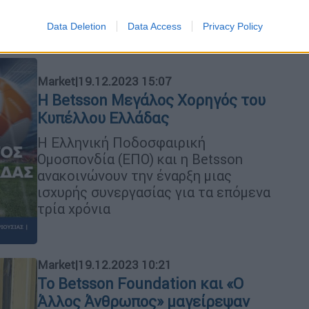
συναλλαγής με μετρητά
Data Deletion
Data Access
Privacy Policy
Market
|
19.12.2023 15:07
Η Betsson Μεγάλος Χορηγός του
Κυπέλλου Ελλάδας
Η Ελληνική Ποδοσφαιρική
Ομοσπονδία (ΕΠΟ) και η Betsson
ανακοινώνουν την έναρξη μιας
ισχυρής συνεργασίας για τα επόμενα
τρία χρόνια
Market
|
19.12.2023 10:21
Το Betsson Foundation και «O
Άλλος Άνθρωπος» μαγείρεψαν