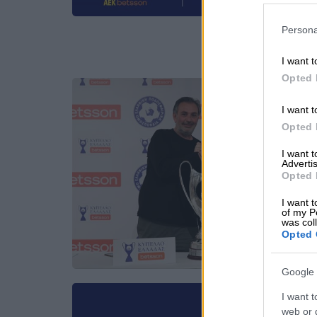
Persona
I want t
Opted 
I want t
Opted 
I want 
Advertis
Opted 
I want t
of my P
was col
Opted 
Google 
I want t
web or d