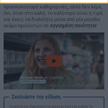
προκλήσεις
στον οικογενειακό
προϋπολογισμό καθημερινές, αλλά δεν λέμε,
όχι, όταν στο καλό, το καλύτερο είναι η τιμή
και έχεις να διαλέξεις μέσα από μία μεγάλη
γκάμα προϊόντων σε
εγγυημένη
ποιότητα
!
video
Τα σχολιά σας δημοσιεύονται άμεσα με δική σας ευθύνη. Το