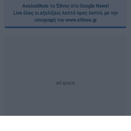
Ακολούθησε το Έθνος στο Google News!
Live όλες οι εξελίξεις λεπτό προς λεπτό, με την
υπογραφή του www.ethnos.gr