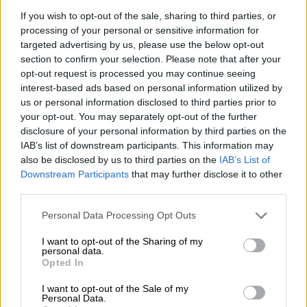
If you wish to opt-out of the sale, sharing to third parties, or
processing of your personal or sensitive information for
targeted advertising by us, please use the below opt-out
section to confirm your selection. Please note that after your
ΑΒ Βασιλόπουλος
opt-out request is processed you may continue seeing
interest-based ads based on personal information utilized by
Κάθε μέρα χαμηλή τιμή σε
φρέσκα
φρούτα
,
us or personal information disclosed to third parties prior to
λαχανικά, ζυμαρικά,
γαλακτοκομικά
,
your opt-out. You may separately opt-out of the further
δημητριακά
, απορρυπαντικά και πολλές
disclosure of your personal information by third parties on the
IAB’s list of downstream participants. This information may
ακόμη κατηγορίες! Οι τιμές στο ράφι
also be disclosed by us to third parties on the
IAB’s List of
πέφτουν σταθερά με όφελος στο καθημερινό
Downstream Participants
that may further disclose it to other
μας καλάθι, για να βλέπουμε διαφορά σε
third parties.
κάθε μας απόδειξη.
Please note that this website/app uses one or more Google
Personal Data Processing Opt Outs
services and may gather and store information including but
Στο καλό, σίγουρα, το καλύτερο είναι η τιμή,
not limited to your visit or usage behaviour. You may click to
I want to opt-out of the Sharing of my
personal data.
αλλά εμείς επιμένουμε πως μας ενδιαφέρει,
grant or deny consent to Google and its third-party tags to
Opted In
use your data for below specified purposes in below Google
τόσο η ποιότητα, όσο και η ποικιλία. Η
ΑΒ
consent section.
I want to opt-out of the Sale of my
Βασιλόπουλος
,
έχοντας κερδίσει την
Personal Data.