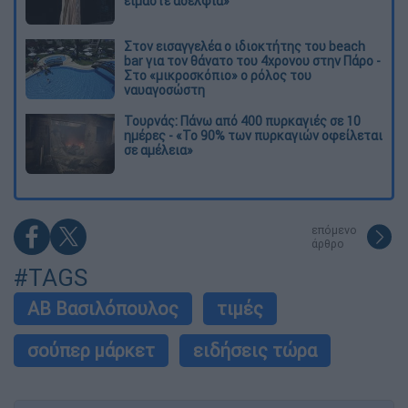
είμαστε αδέλφια»
Στον εισαγγελέα ο ιδιοκτήτης του beach
bar για τον θάνατο του 4χρονου στην Πάρο -
Στο «μικροσκόπιο» ο ρόλος του
ναυαγοσώστη
Τουρνάς: Πάνω από 400 πυρκαγιές σε 10
ημέρες - «Το 90% των πυρκαγιών οφείλεται
σε αμέλεια»
επόμενο
άρθρο
#TAGS
ΑΒ Βασιλόπουλος
τιμές
σούπερ μάρκετ
ειδήσεις τώρα