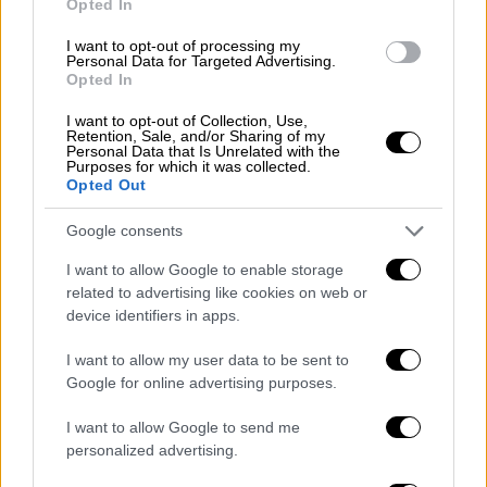
εμπιστοσύνη μας εδώ και 85 χρόνια στην
Opted In
Ελλάδα, συνεχίζει να κάνει πράξη τις
I want to opt-out of processing my
προσιτές αγορές για όλα τα βαλάντια,
Personal Data for Targeted Advertising.
Opted In
κρατώντας την ποιότητα σε υψηλό επίπεδο.
Μέσα από πολλές επιλογές προϊόντων είναι
I want to opt-out of Collection, Use,
Retention, Sale, and/or Sharing of my
σημαντικό να βλέπεις τις τιμές να πέφτουν
Personal Data that Is Unrelated with the
Purposes for which it was collected.
σταθερά και να έχεις να επιλέξεις ανάμεσα
Opted Out
σε ποιοτικά επώνυμα προϊόντα, αλλά και
προϊόντα σε αποκλειστικότητα.
Google consents
I want to allow Google to enable storage
related to advertising like cookies on web or
device identifiers in apps.
I want to allow my user data to be sent to
Google for online advertising purposes.
I want to allow Google to send me
personalized advertising.