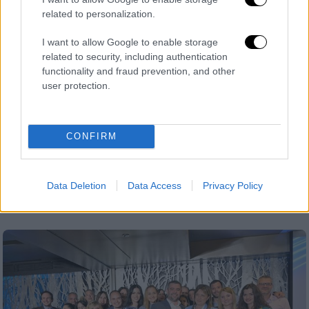
related to personalization.
I want to allow Google to enable storage
related to security, including authentication
functionality and fraud prevention, and other
user protection.
Market
|
27.06.2023 10:43
Κι όμως, κάθε χρόνο πετάμε 87 κιλά
φαγητό – Ένα ζήτημα που μάς αφορά
CONFIRM
όλους
Κάνουμε μία #PausiGiaKalo και δίνουμε
Data Deletion
Data Access
Privacy Policy
τέλος στην αλόγιστη σπατάλη τροφίμων