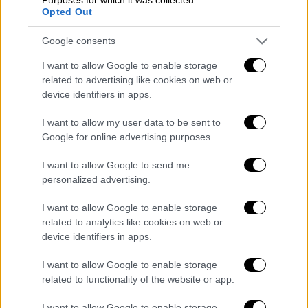
Market
|
28.11.2023 10:39
Opted Out
To νέο υπερσύγχρονο κατάστημα ΑΒ
Google consents
Βασιλόπουλος στο Μαρούσι ανοίγει τις
πόρτες του και μας περιμένει!
I want to allow Google to enable storage
related to advertising like cookies on web or
Μας προσκαλεί να ανακαλύψουμε
device identifiers in apps.
ολοκαίνουρια τμήματα και υπηρεσίες και να
γιορτάσουμε μαζί σε μια ημέρα γεμάτη
I want to allow my user data to be sent to
Google for online advertising purposes.
γεύσεις, αρώματα και πολλές εκπλήξεις από
νωρίς το πρωί μέχρι αργά το απόγευμα!
I want to allow Google to send me
personalized advertising.
I want to allow Google to enable storage
related to analytics like cookies on web or
device identifiers in apps.
I want to allow Google to enable storage
related to functionality of the website or app.
I want to allow Google to enable storage