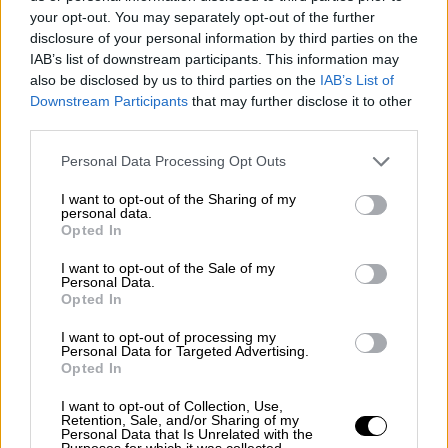
κοντόληκτων προϊόντων της ΑΒ
your opt-out. You may separately opt-out of the further
Βασιλόπουλος «Τρόφιμα Αγάπης» και το
disclosure of your personal information by third parties on the
περιοδικό δρόμου «σχεδία» συνεργάζονται
IAB’s list of downstream participants. This information may
με στόχο τον περιορισμό της σπατάλης
also be disclosed by us to third parties on the
IAB’s List of
τροφίμων
Downstream Participants
that may further disclose it to other
third parties.
Please note that this website/app uses one or more Google
Personal Data Processing Opt Outs
services and may gather and store information including but
not limited to your visit or usage behaviour. You may click to
I want to opt-out of the Sharing of my
personal data.
grant or deny consent to Google and its third-party tags to
Opted In
use your data for below specified purposes in below Google
consent section.
I want to opt-out of the Sale of my
Personal Data.
Opted In
I want to opt-out of processing my
Personal Data for Targeted Advertising.
Opted In
I want to opt-out of Collection, Use,
Retention, Sale, and/or Sharing of my
Personal Data that Is Unrelated with the
Purposes for which it was collected.