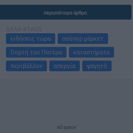
περισσότερα άρθρα
ΑΛΛΑ #TAGS
ειδήσεις τώρα
σούπερ μάρκετ
Γιορτή του Πατέρα
καταστήματα
περιβάλλον
απεργία
φαγητό