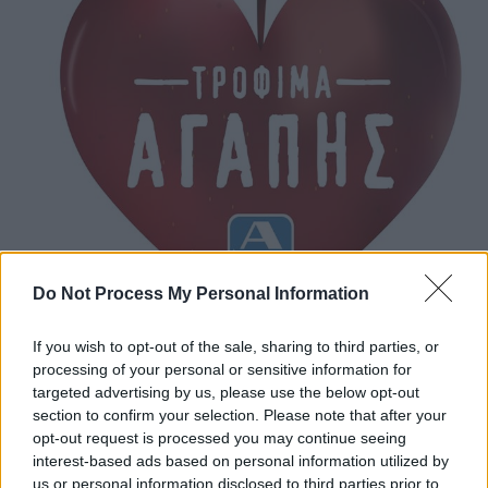
Do Not Process My Personal Information
Market
|
12.12.2023 10:31
If you wish to opt-out of the sale, sharing to third parties, or
ΑΒ Βασιλόπουλος και περιοδικό δρόμου
processing of your personal or sensitive information for
«σχεδία»: Μαζί για τον περιορισμό της
targeted advertising by us, please use the below opt-out
section to confirm your selection. Please note that after your
σπατάλης τροφίμων
opt-out request is processed you may continue seeing
Το πρώτο οργανωμένο πρόγραμμα δωρεάς
interest-based ads based on personal information utilized by
us or personal information disclosed to third parties prior to