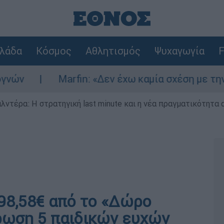
λάδα
Κόσμος
Αθλητισμός
Ψυχαγωγία
F
Marfin: «Δεν έχω καμία σχέση με την επίθ
λντέρα: Η στρατηγική last minute και η νέα πραγματικότητα 
98,58€ από το «Δώρο
ρωση 5 παιδικών ευχών