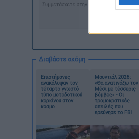
Διαβάστε ακόμη
Επιστήμονες
Μουντιάλ 2026:
ανακάλυψαν τον
«Θα ανατινάξω τον
τέταρτο γνωστό
Μέσι με τέσσερις
τύπο μεταδοτικού
βόμβες» - Οι
καρκίνου στον
τρομοκρατικές
κόσμο
απειλές που
ερεύνησε το FBI