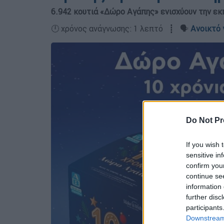
6.942 κουτιά «Δώρο Αγάπης» ενισχύουν την ε
🕛 χρόνος ανάγνωσης: 1 λεπτό ┋ 🗣️
Ανοικτό 
Do Not Pr
If you wish 
sensitive in
confirm you
continue se
information 
further disc
participants
Downstream 