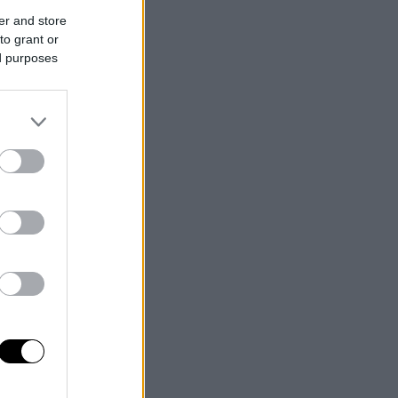
er and store
to grant or
ed purposes