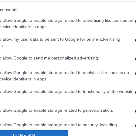
α την εκπλήρωση 5 παιδικών ευχών,
consents
h Ελλάδος για παιδιά που νοσούν από
o allow Google to enable storage related to advertising like cookies on
evice identifiers in apps.
ξελιχθεί με τα χρόνια σε έναν σταθερό
o allow my user data to be sent to Google for online advertising
αποτελεί κάθε χρόνο σημείο αναφοράς της
s.
 ενέργεια αυτή, η εταιρεία διατηρεί
ς την υποστήριξη παιδιών και οικογενειών
to allow Google to send me personalized advertising.
ας φορείς και οργανισμούς με
πάντα να προσφέρει όλα και κάτι
o allow Google to enable storage related to analytics like cookies on
evice identifiers in apps.
o allow Google to enable storage related to functionality of the website
. Το ΕΘΝΟΣ θα παρεμβαίνει και τα προσβλητικά σχόλια θα
o allow Google to enable storage related to personalization.
o allow Google to enable storage related to security, including
cation functionality and fraud prevention, and other user protection.
CONFIRM