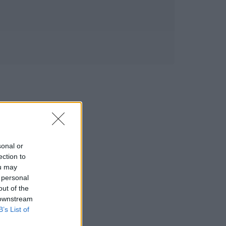
sonal or
ection to
ou may
 personal
out of the
 downstream
B’s List of