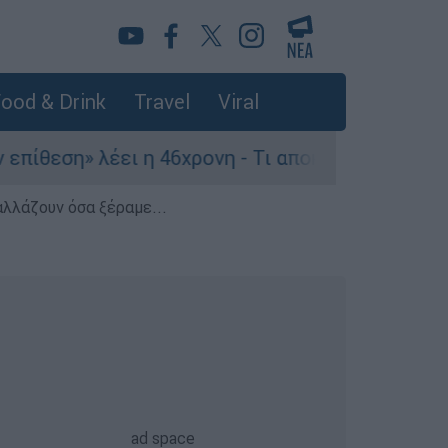
ood & Drink
Travel
Viral
εση» λέει η 46χρονη - Τι αποκάλυψε στους αστυν
αλλάζουν όσα ξέραμε...