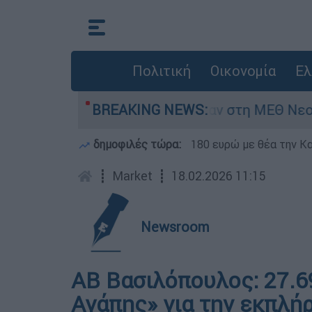
Πολιτική
Οικονομία
Ελ
φος 8 ημερών - Νοσηλευόταν στη ΜΕΘ Νεογνών
BREAKING NEWS:
δημοφιλές τώρα:
180 ευρώ με θέα την Κα
┋
Market
┋
18.02.2026 11:15
Newsroom
ΑΒ Βασιλόπουλος: 27.6
Αγάπης» για την εκπλή