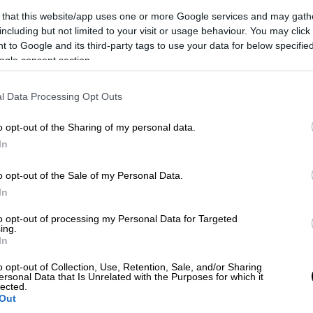
 that this website/app uses one or more Google services and may gath
including but not limited to your visit or usage behaviour. You may click 
 to Google and its third-party tags to use your data for below specifi
ogle consent section.
l Data Processing Opt Outs
o opt-out of the Sharing of my personal data.
 το ΕΘΝΟΣ στη Google
In
λος
υλοποίησε το «Δώρο Αγάπης», μια
o opt-out of the Sale of my Personal Data.
ρωσε 10 χρόνια συνεχούς προσφοράς, με
In
ων για την ενίσχυση παιδιών που
to opt-out of processing my Personal Data for Targeted
ing.
In
Δώρο Αγάπης», ενώ σημαντικό μέρος αυτών
o opt-out of Collection, Use, Retention, Sale, and/or Sharing
ια τροφίμων των καταστημάτων της ΑΒ
ersonal Data that Is Unrelated with the Purposes for which it
την προσφορά και τη στήριξη προς έναν
lected.
Out
 του κοινού, συγκεντρώθηκε το ποσό των