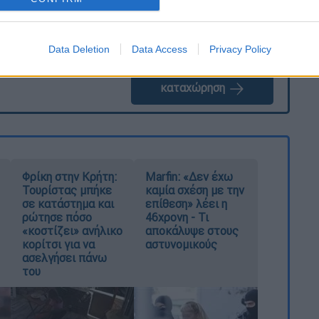
Data Deletion
Data Access
Privacy Policy
καταχώρηση
Φρίκη στην Κρήτη:
Marfin: «Δεν έχω
Τουρίστας μπήκε
καμία σχέση με την
σε κατάστημα και
επίθεση» λέει η
ρώτησε πόσο
46χρονη - Τι
«κοστίζει» ανήλικο
αποκάλυψε στους
κορίτσι για να
αστυνομικούς
ασελγήσει πάνω
του