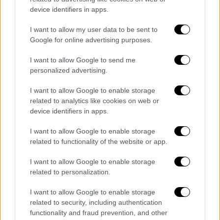
device identifiers in apps.
I want to allow my user data to be sent to
Ιντρακαρ
Google for online advertising purposes.
Μακροπρόθεσμο κόστος
I want to allow Google to send me
personalized advertising.
Αν η επιχείρηση σκοπεύει να χρησιμοποιήσει
I want to allow Google to enable storage
το
όχημα για πολλά χρόνια
, το συνολικό
related to analytics like cookies on web or
κόστος leasing μπορεί να ξεπεράσει το
device identifiers in apps.
κόστος αγοράς.
I want to allow Google to enable storage
Παρόλα αυτά, το leasing εξακολουθεί να
related to functionality of the website or app.
προσφέρει συγκριτικά πλεονεκτήματα
I want to allow Google to enable storage
ρευστότητας και εξυπηρέτησης.
related to personalization.
Ποιες επιχειρήσεις εξυπηρετούνται
I want to allow Google to enable storage
από το leasing;
related to security, including authentication
functionality and fraud prevention, and other
Για επιχειρήσεις που θέλουν ρευστότητα