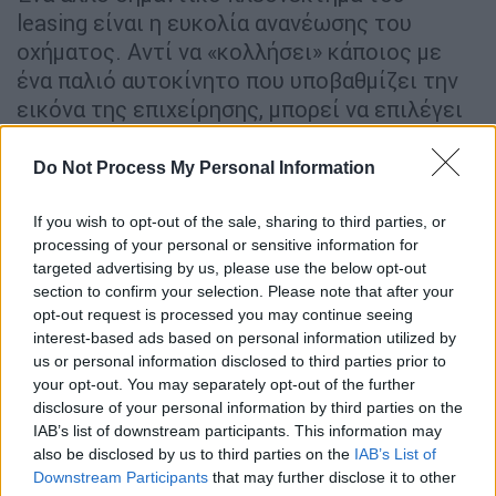
leasing είναι η ευκολία ανανέωσης του
οχήματος. Αντί να «κολλήσει» κάποιος με
ένα παλιό αυτοκίνητο που υποβαθμίζει την
εικόνα της επιχείρησης, μπορεί να επιλέγει
τακτικά νεότερα μοντέλα, διατηρώντας
υψηλά στάνταρ επαγγελματικής παρουσίας
Do Not Process My Personal Information
και τεχνολογίας
.
If you wish to opt-out of the sale, sharing to third parties, or
Περιορισμοί του leasing για ατομικές
processing of your personal or sensitive information for
επιχειρήσεις
targeted advertising by us, please use the below opt-out
section to confirm your selection. Please note that after your
Περιορισμοί χιλιομέτρων
opt-out request is processed you may continue seeing
interest-based ads based on personal information utilized by
Η πλειοψηφία των συμβολαίων leasing
us or personal information disclosed to third parties prior to
περιλαμβάνει
όριο ετήσιων χιλιομέτρων
, και
your opt-out. You may separately opt-out of the further
disclosure of your personal information by third parties on the
η υπέρβασή τους μπορεί να οδηγήσει σε
IAB’s list of downstream participants. This information may
επιπλέον χρεώσεις. Είναι σημαντικό να
also be disclosed by us to third parties on the
IAB’s List of
υπολογιστούν σωστά οι ανάγκες της
Downstream Participants
that may further disclose it to other