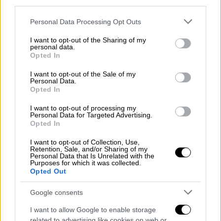
επιχείρησης πριν την υπογραφή.
third parties.
Please note that this website/app uses one or more Google
Personal Data Processing Opt Outs
Δέσμευση συμβολαίου
services and may gather and store information including but
not limited to your visit or usage behaviour. You may click to
I want to opt-out of the Sharing of my
Το leasing -ειδικότερα το
«παραδοσιακό»
personal data.
grant or deny consent to Google and its third-party tags to
leasing
- συνήθως συνεπάγεται πολυετή
Opted In
use your data for below specified purposes in below Google
δέσμευση
. Αν κάποιος αποφασίσει να το
consent section.
I want to opt-out of the Sale of my
διακόψει νωρίτερα, ενδέχεται να
Personal Data.
Opted In
επιβαρυνθεί με πέναλτι πρόωρης
αποχώρησης.
I want to opt-out of processing my
Personal Data for Targeted Advertising.
Opted In
I want to opt-out of Collection, Use,
Retention, Sale, and/or Sharing of my
Personal Data that Is Unrelated with the
Purposes for which it was collected.
Opted Out
Google consents
I want to allow Google to enable storage
related to advertising like cookies on web or