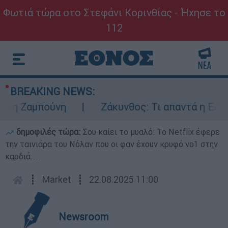
Φωτιά τώρα στο Στεφάνι Κορινθίας - Ήχησε το
112
BREAKING NEWS:
Ζαμπούνη
Ζάκυνθος: Τι απαντά η ΕΛΑΣ για
δημοφιλές τώρα:
Σου καίει το μυαλό: Το Netflix έφερε
την ταινιάρα του Νόλαν που οι φαν έχουν κρυφό νο1 στην
καρδιά...
┋
Market
┋
22.08.2025 11:00
Newsroom