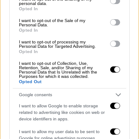
personal data.
grant or deny consent to Google and its third-party tags to
Opted In
use your data for below specified purposes in below Google
consent section.
I want to opt-out of the Sale of my
Personal Data.
Opted In
Urban Roof Garden
I want to opt-out of processing my
Personal Data for Targeted Advertising.
Στο Δειπνοσοφιστήριον, οι συνεργασίες
Opted In
επιλέγονται με
γνώμονα την ποιότητα, την
αισθητική και τη δημιουργικότητα
. Στόχος
I want to opt-out of Collection, Use,
Retention, Sale, and/or Sharing of my
είναι η δημιουργία μοναδικών εμπειριών με
Personal Data that Is Unrelated with the
Purposes for which it was collected.
χαρακτήρα και ταυτότητα — εμπειριών που
Opted Out
ξεπερνούν τη στιγμή και παραμένουν στη
μνήμη.
Google consents
Οι καλεσμένοι είχαν την
ευκαιρία να
I want to allow Google to enable storage
γνωρίσουν από κοντά τον χώρο
και να
related to advertising like cookies on web or
device identifiers in apps.
απολαύσουν εκλεπτυσμένες γεύσεις,
σχεδιασμένες με έμφαση στη λεπτομέρεια
I want to allow my user data to be sent to
και την υψηλή ποιότητα των πρώτων υλών.
Google for online advertising purposes.