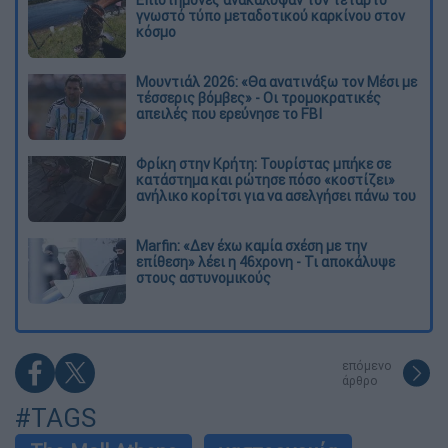
Επιστήμονες ανακάλυψαν τον τέταρτο
γνωστό τύπο μεταδοτικού καρκίνου στον
κόσμο
Μουντιάλ 2026: «Θα ανατινάξω τον Μέσι με
τέσσερις βόμβες» - Οι τρομοκρατικές
απειλές που ερεύνησε το FBI
Φρίκη στην Κρήτη: Τουρίστας μπήκε σε
κατάστημα και ρώτησε πόσο «κοστίζει»
ανήλικο κορίτσι για να ασελγήσει πάνω του
Marfin: «Δεν έχω καμία σχέση με την
επίθεση» λέει η 46χρονη - Τι αποκάλυψε
στους αστυνομικούς
επόμενο
άρθρο
#TAGS