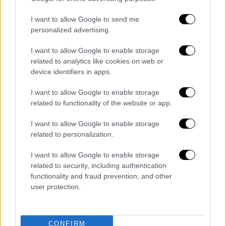
I want to allow Google to send me
personalized advertising.
I want to allow Google to enable storage
related to analytics like cookies on web or
device identifiers in apps.
I want to allow Google to enable storage
related to functionality of the website or app.
I want to allow Google to enable storage
related to personalization.
Urban Roof Garden
I want to allow Google to enable storage
related to security, including authentication
Η
συνεργασία του Δειπνοσοφιστήριον με το
functionality and fraud prevention, and other
Urban Roof Garden στο The Mall Athens
, το
user protection.
μεγαλύτερο εμπορικό και ψυχαγωγικό
κέντρο στην χώρα, σηματοδοτεί την έναρξη
μιας
νέας εποχής για τα events στην πόλη
,
CONFIRM