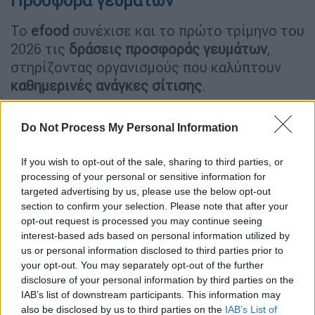
Προσφορά γευμάτων
Το
efood
συνέχισε και το πρώτο τρίμηνο του
2026 τις
δράσεις προσφοράς γευμάτων
,
στηρίζοντας οργανισμούς που καλύπτουν
καθημερινές ανάγκες σίτισης
.
Μέσα από τη
συνεργασία με το Humanity
Do Not Process My Personal Information
Greece
, κάλυπτε κάθε Δευτέρα τις ανάγκες
της
Κοινωνικής Κουζίνας
, προσφέροντας
If you wish to opt-out of the sale, sharing to third parties, or
περίπου
400 γεύματα εβδομαδιαίως
.
processing of your personal or sensitive information for
targeted advertising by us, please use the below opt-out
Παράλληλα, μέσω της
συνεργασίας με το
section to confirm your selection. Please note that after your
«Μαζί για το Παιδί»
και με τη συμβολή των
opt-out request is processed you may continue seeing
χρηστών της πλατφόρμας, προσφέρθηκαν
interest-based ads based on personal information utilized by
ακόμη
26.200 γεύματα σε παιδιά
που το
us or personal information disclosed to third parties prior to
your opt-out. You may separately opt-out of the further
έχουν ανάγκη κατά το πρώτο τρίμηνο του
disclosure of your personal information by third parties on the
έτους.
IAB’s list of downstream participants. This information may
also be disclosed by us to third parties on the
IAB’s List of