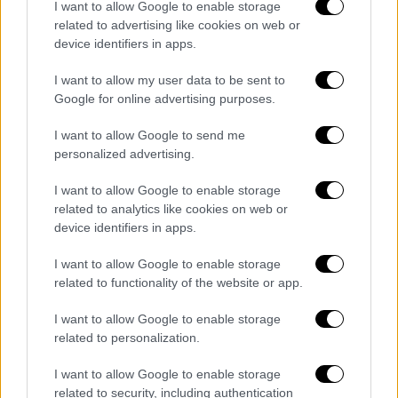
I want to allow Google to enable storage
στήριξη δράσεων πρόληψης
, το
efood
related to advertising like cookies on web or
συνεχίζει να υποστηρίζει οργανισμούς που
device identifiers in apps.
βρίσκονται στην
πρώτη γραμμή προστασίας
I want to allow my user data to be sent to
των τοπικών κοινοτήτων και του φυσικού
Google for online advertising purposes.
περιβάλλοντος. Στο πλαίσιο αυτό,
διέθεσε
20.000€ στον Σύλλογο Εθελοντών Αφιδνών
I want to allow Google to send me
personalized advertising.
Δασοπροστασίας (ΣΕΑΔ)
, ενισχύοντας για
τρίτη χρονιά το έργο μιας
ομάδας
I want to allow Google to enable storage
εθελοντών με ισχυρή οικολογική συνείδηση
,
related to analytics like cookies on web or
που δραστηριοποιείται ενεργά στην
device identifiers in apps.
προστασία των δασών
και βρίσκεται κάθε
I want to allow Google to enable storage
χρόνο στην
πρώτη γραμμή των ανοιχτών
related to functionality of the website or app.
μετώπων
.
I want to allow Google to enable storage
Πέρα από αυτό το πλέγμα δράσεων, το
efood
related to personalization.
προχώρησε στην
υλοποίηση μιας σειράς
I want to allow Google to enable storage
πρωτοβουλιών
για την κάλυψη αναγκών
related to security, including authentication