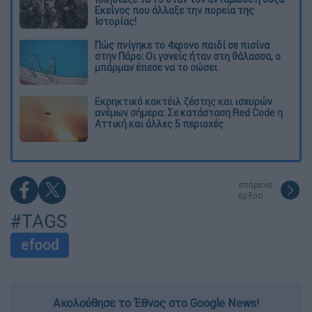
Εκείνος που άλλαξε την πορεία της
Ιστορίας!
Πώς πνίγηκε το 4χρονο παιδί σε πισίνα
στην Πάρο: Οι γονείς ήταν στη θάλασσα, ο
μπάρμαν έπεσε να το σώσει
Εκρηκτικό κοκτέιλ ζέστης και ισχυρών
ανέμων σήμερα: Σε κατάσταση Red Code η
Αττική και άλλες 5 περιοχές
επόμενο
άρθρο
#TAGS
efood
Ακολούθησε το Έθνος στο Google News!