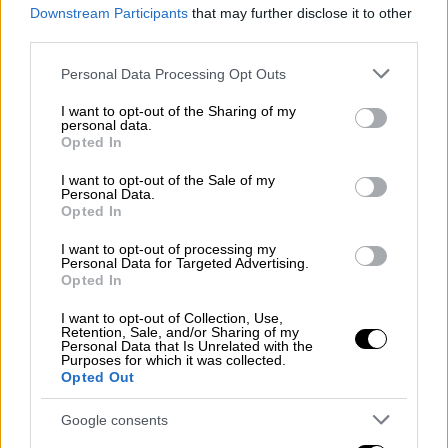
Μείωση σπατάλης τροφίμων
Downstream Participants
that may further disclose it to other
third parties.
Με στόχο τον
περιορισμό της σπατάλης
τροφίμων
και την
αξιοποίηση προϊόντων
Please note that this website/app uses one or more Google
Personal Data Processing Opt Outs
services and may gather and store information including but
που μπορούν να προσφερθούν σε ανθρώπους
not limited to your visit or usage behaviour. You may click to
I want to opt-out of the Sharing of my
που έχουν ανάγκη, το
efood
, στο πλαίσιο της
personal data.
grant or deny consent to Google and its third-party tags to
Opted In
συνεργασίας του με την
Τράπεζα Τροφίμων
use your data for below specified purposes in below Google
τα τελευταία δύο χρόνια, προχώρησε σε
consent section.
I want to opt-out of the Sale of my
Personal Data.
δωρεά για τη
διαχείριση κοντόληκτων
Opted In
προϊόντων
από το efood market. Μέσα από
I want to opt-out of processing my
τη συγκεκριμένη πρωτοβουλία, από την αρχή
Personal Data for Targeted Advertising.
του έτους διασώθηκαν
21.900 γεύματα
, τα
Opted In
οποία διατέθηκαν σε ανθρώπους που έχουν
I want to opt-out of Collection, Use,
ανάγκη.
Retention, Sale, and/or Sharing of my
Personal Data that Is Unrelated with the
Purposes for which it was collected.
Στήριξη έκτακτων αναγκών
Opted Out
Με στόχο την
ενίσχυση της ετοιμότητας
Google consents
απέναντι σε έκτακτες ανάγκες
και τη