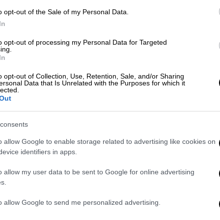
υκλική οικονομία. Μέσα από το
Flip.gr
, την
o opt-out of the Sale of my Personal Data.
λατφόρμα στην Ελλάδα για refurbished
In
 αυτή γίνεται απόλυτα ασφαλής.
to opt-out of processing my Personal Data for Targeted
ing.
η
In
o opt-out of Collection, Use, Retention, Sale, and/or Sharing
αινούργιες. Περνούν από
67 εξονυχιστικούς
ersonal Data that Is Unrelated with the Purposes for which it
lected.
τεί η premium ποιότητά τους, «αποκτούν
Out
νια εγγύηση
και
υγεία μπαταρίας από 85%
ταναλωτές εξοικονομούν κατά μέσο όρο
consents
 απόδοση χωρίς τις «τσουχτερές» τιμές
o allow Google to enable storage related to advertising like cookies on
evice identifiers in apps.
 απόλυτη
ευελιξία
, αφού κάθε αγορά
o allow my user data to be sent to Google for online advertising
επιστροφής
εντός 30 ημερών,
γρήγορη
s.
αλλά και τη
δυνατότητα για άτοκες δόσεις
(3
tbi bank, με γενικότερη ευελιξία που φτάνει
to allow Google to send me personalized advertising.