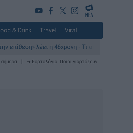
ood & Drink
Travel
Viral
θεση» λέει η 46χρονη - Τι αποκάλυψε στους αστυ
 σήμερα
|
➔ Εορτολόγιο: Ποιοι γιορτάζουν