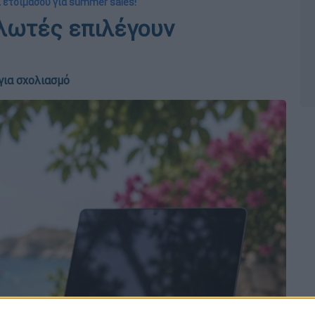
ι ετοιμάσου για summer sales!
αλωτές επιλέγουν
για σχολιασμό