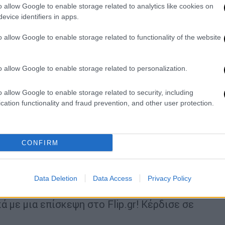
o allow Google to enable storage related to analytics like cookies on
ό σε 3 απλά βήματα και
evice identifiers in apps.
s!
o allow Google to enable storage related to functionality of the website
παλιό σου τηλέφωνο
, το Flip.gr σου δίνει τη
 γρήγορα και εντελώς δωρεάν. Η διαδικασία
o allow Google to enable storage related to personalization.
α
: κάνεις την online εκτίμηση της συσκευής
o allow Google to enable storage related to security, including
και λαμβάνεις την πληρωμή σου.
cation functionality and fraud prevention, and other user protection.
σσότεροι από 550.000 ευχαριστημένοι
τις χώρες όπου δραστηριοποιείται,
σε κάθε τους βήμα.
CONFIRM
 πλησιάζει, η Flip ετοιμάζει ακόμα
opping. Αν θέλεις να αποκτήσεις το νέο
Data Deletion
Data Access
Privacy Policy
ch που έχεις βάλει στο μάτι, κάνε την
ά με μια επίσκεψη στο Flip.gr! Κέρδισε σε