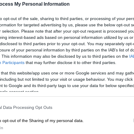
ocess My Personal Information
to opt-out of the sale, sharing to third parties, or processing of your per
formation for targeted advertising by us, please use the below opt-out s
r selection. Please note that after your opt-out request is processed y
eing interest-based ads based on personal information utilized by us or
disclosed to third parties prior to your opt-out. You may separately opt-
losure of your personal information by third parties on the IAB’s list of
. This information may also be disclosed by us to third parties on the
IA
Participants
that may further disclose it to other third parties.
 το ΕΘΝΟΣ στη Google
 that this website/app uses one or more Google services and may gath
including but not limited to your visit or usage behaviour. You may click 
 to Google and its third-party tags to use your data for below specifi
δοση του κινητού ή του tablet σου, το
ogle consent section.
 έναν ολόκληρο μισθό για μια αναβάθμιση; Η
 την τεχνολογία που θέλεις... κάνοντας
l Data Processing Opt Outs
o opt-out of the Sharing of my personal data.
δεν είναι πια μια λύση ανάγκης. Έχει γίνει
In
alue for money αναβάθμιση, στηρίζοντας