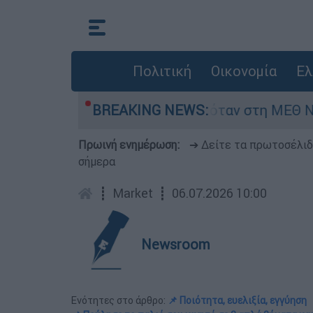
Πολιτική
Οικονομία
Ελ
φος 8 ημερών - Νοσηλευόταν στη ΜΕΘ Νεογνών
BREAKING NEWS:
Πρωινή ενημέρωση:
➔ Δείτε τα πρωτοσέλι
σήμερα
┋
Market
┋
06.07.2026 10:00
Newsroom
Ενότητες στο άρθρο:
📌 Ποιότητα, ευελιξία, εγγύηση