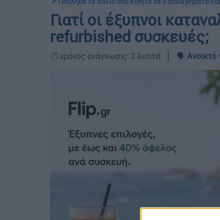
📌 Πούλησε το παλιό σου κινητό σε 3 απλά βήματα κα
Γιατί οι έξυπνοι καταν
refurbished συσκευές;
🕛 χρόνος ανάγνωσης: 2 λεπτά ┋ 🗣️
Ανοικτό 