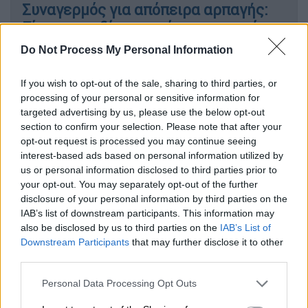
Συναγερμός για απόπειρα αρπαγής:
Είπε σε παιδί πως χτύπησε η μητέρα
του και ότι θα το έπαιρνε εκείνος
Do Not Process My Personal Information
If you wish to opt-out of the sale, sharing to third parties, or
processing of your personal or sensitive information for
Ειδικότερα όπως ανακοίνωσε το
targeted advertising by us, please use the below opt-out
section to confirm your selection. Please note that after your
ΥΠΑΝ:
opt-out request is processed you may continue seeing
interest-based ads based on personal information utilized by
Στις 16 Δεκεμβρίου, ο
Υπουργός Υγείας,
us or personal information disclosed to third parties prior to
Άδωνις Γεωργιάδης, ανέλαβε την
your opt-out. You may separately opt-out of the further
πρωτοβουλία και κατέθεσε την πρόταση να
disclosure of your personal information by third parties on the
μην πωλούνται καύσιμα σε δικυκλιστές
IAB’s list of downstream participants. This information may
also be disclosed by us to third parties on the
IAB’s List of
χωρίς κράνος. Ο
υπουργός Ανάπτυξης
,
Τάκης
Downstream Participants
that may further disclose it to other
Θεοδωρικάκος
, όπως και η ομοσπονδία
third parties.
βενζινοπωλών, συμφώνησαν με την πρόταση
Please note that this website/app uses one or more Google
Personal Data Processing Opt Outs
και το Υπουργείο Ανάπτυξης συνέταξε την
services and may gather and store information including but
σχετική τροπολογία, η οποία θα κατατεθεί