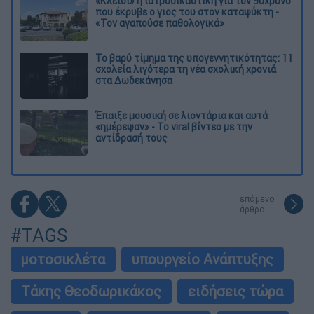
«Κλειδί» η ιατροδικαστική για τον 90χρονο
που έκρυβε ο γιος του στον καταψύκτη -
«Τον αγαπούσε παθολογικά»
Το βαρύ τίμημα της υπογεννητικότητας: 11
σχολεία λιγότερα τη νέα σχολική χρονιά
στα Δωδεκάνησα
Έπαιξε μουσική σε λιοντάρια και αυτά
«ημέρεψαν» - Το viral βίντεο με την
αντίδρασή τους
επόμενο
άρθρο
#TAGS
μοτοσικλέτα
υπουργείο Ανάπτυξης
Tάκης Θεοδωρικάκος
ειδήσεις τώρα