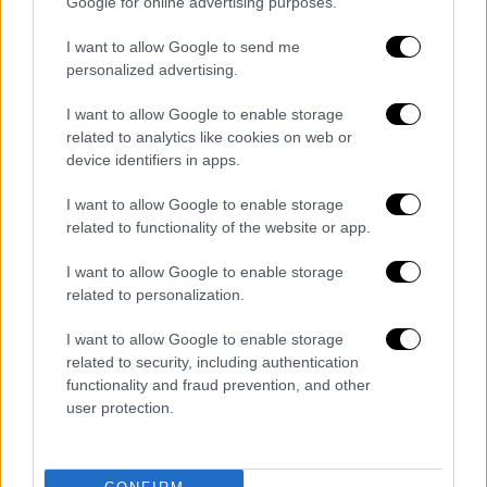
Google for online advertising purposes.
πρωτοβουλία τον υπουργό Υγείας,
Άδωνι
I want to allow Google to send me
Γεωργιάδη
. Γιατί δεν υπάρχει τίποτα
personalized advertising.
σπουδαιότερο από την ανθρώπινη ζωή και
την υγεία, από το να προστατεύουμε τους
I want to allow Google to enable storage
νέους ανθρώπους. Γιατί οι περισσότεροι που
related to analytics like cookies on web or
device identifiers in apps.
οδηγούν, είναι κυρίως νέα παιδιά που
βρίσκονται σε ηλικία που αισθάνονται
I want to allow Google to enable storage
άτρωτοι. Πρέπει να κάνουμε τα πάντα για να
related to functionality of the website or app.
σώσουμε τις ανθρώπινες ζωές, γι' αυτό και
I want to allow Google to enable storage
ανταποκριθήκαμε αμέσως».
related to personalization.
Ο
υπουργός
Ανάπτυξης
συνέχισε πως «αυτή
I want to allow Google to enable storage
η πρωτοβουλία αξίζει να αγκαλιαστεί από
related to security, including authentication
όλους. Είναι μια καλή ευκαιρία για μια
functionality and fraud prevention, and other
πανεθνική καμπάνια, να προσελκύσουμε το
user protection.
ενδιαφέρον των πάντων, να συνδράμουν
όλοι, για την αυτονόητη συνήθεια ότι