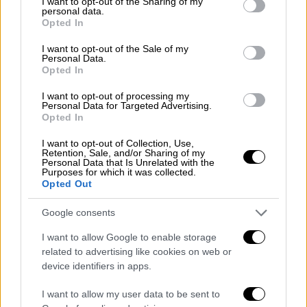
not limited to your visit or usage behaviour. You may click to
I want to opt-out of the Sharing of my
personal data.
μόλις το Υπουργείο Μεταφορών καταθέσει
grant or deny consent to Google and its third-party tags to
Opted In
τον
νέο Κ.Ο.Κ.
στη
Βουλή
.
use your data for below specified purposes in below Google
consent section.
I want to opt-out of the Sale of my
Personal Data.
Opted In
I want to opt-out of processing my
Personal Data for Targeted Advertising.
Opted In
video
I want to opt-out of Collection, Use,
Retention, Sale, and/or Sharing of my
Personal Data that Is Unrelated with the
Purposes for which it was collected.
Opted Out
Google consents
Μιλώντας σήμερα στην
αρμόδια
Επιτροπή
I want to allow Google to enable storage
της
Βουλής
, ο κ. Θεοδωρικάκος, τόνισε πως
related to advertising like cookies on web or
device identifiers in apps.
«επιτελείται πολύ σημαντικό κοινωνικό
έργο σε αυτή την επιτροπή. Θέλω μάλιστα να
I want to allow my user data to be sent to
ευχαριστήσω για την σκέψη και την