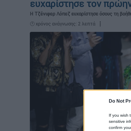
ευχαρίστησε τον πρώην
Η Τζένιφερ Λόπεζ ευχαρίστησε όσους τη βοήθη
🕛 χρόνος ανάγνωσης: 2 λεπτά ┋
Do Not Pr
If you wish 
sensitive in
confirm you