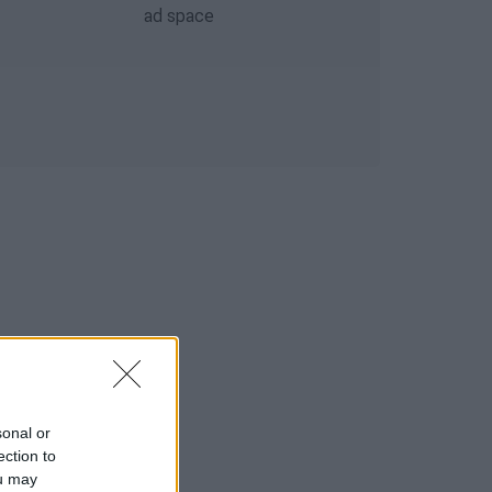
sonal or
ection to
ou may