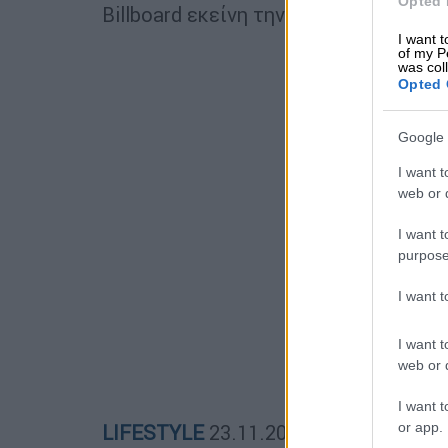
Opted 
Billboard εκείνη την περίοδο» ανέφερ
I want t
of my P
was col
Opted 
Google 
I want t
web or d
I want t
purpose
I want 
I want t
web or d
I want t
or app.
LIFESTYLE
23.11.2020
10:10