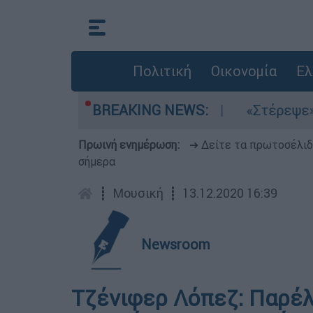
Πολιτική
Οικονομία
Ελ
 τα μελτέμια στο Αιγαίο
BREAKING NEWS:
«Στέρεψε» η αγο
Πρωινή ενημέρωση:
➔ Δείτε τα πρωτοσέλι
σήμερα
┋
Μουσική
┋
13.12.2020 16:39
Newsroom
Τζένιφερ Λόπεζ: Παρέλ