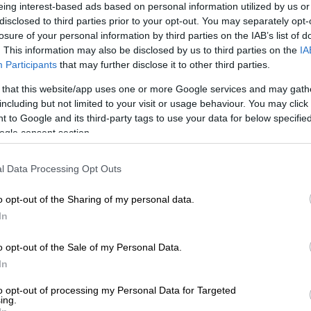
eing interest-based ads based on personal information utilized by us or
disclosed to third parties prior to your opt-out. You may separately opt-
losure of your personal information by third parties on the IAB’s list of
. This information may also be disclosed by us to third parties on the
IA
Participants
that may further disclose it to other third parties.
 το ΕΘΝΟΣ στη Google
 that this website/app uses one or more Google services and may gath
including but not limited to your visit or usage behaviour. You may click 
 Award (Βραβείο Ινδάλματος) στην
 to Google and its third-party tags to use your data for below specifi
ogle consent section.
ic (Γυναίκες στη Μουσική) και
οικογένειά της για την υποστήριξή τους.
l Data Processing Opt Outs
.
Από μικρή ηλικία ήταν η εμμονή μου. Μαζί
. Το ότι μπορώ να κάνω μουσική και
o opt-out of the Sharing of my personal data.
In
α χρόνια είναι μια από τις μεγαλύτερες
νίδα τραγουδίστρια, χορεύτρια και
o opt-out of the Sale of my Personal Data.
ίο διαδικτυακά από τον Maluma.
In
ς κουζίνας και μου έδειχνε πώς να χορεύω,
to opt-out of processing my Personal Data for Targeted
 ό,τι ήταν στην κορυφή των charts του
ing.