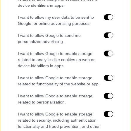
device identifiers in apps.
I want to allow my user data to be sent to
Google for online advertising purposes.
Πολιτισμός
|
03.05.2019 10:43
I want to allow Google to send me
Billboard Music Awards: O Drake
personalized advertising.
κατέρριψε το ρεκόρ της Σουίφτ (vid)
I want to allow Google to enable storage
Ο Drake εκδήλωσε την αγάπη του για τη
related to analytics like cookies on web or
μητέρα του, όταν παρέλαβε το βραβείο
device identifiers in apps.
Κορυφαίου Καλλιτέχνη – Δείτε όλους τους
νικητές
I want to allow Google to enable storage
related to functionality of the website or app.
ΑΛΛΑ #TAGS
I want to allow Google to enable storage
τραγουδίστρια
Billboard
Drake
related to personalization.
Τέιλορ Σουίφτ
2022
I want to allow Google to enable storage
related to security, including authentication
Μαρκ Άντονι
ειδήσεις τώρα
functionality and fraud prevention, and other