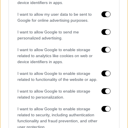
device identifiers in apps.
I want to allow my user data to be sent to
Google for online advertising purposes.
Η επανέκδοση για τα 50ά γενέθλια του John
Lennon/Plastic Ono Band περιλαμβάνει 87
I want to allow Google to send me
ηχογραφήσεις που θα ακουστούν για πρώτη
personalized advertising.
φορά, ανάμεσα στις οποίες 14 «Ultimate
I want to allow Google to enable storage
Mixes» των τραγουδιών του άλμπουμ χωρίς
related to analytics like cookies on web or
τις επεμβάσεις του παραγωγού Phil Spector.
device identifiers in apps.
«Με τα άλμπουμ των Plastic Ono Band, άρεσε
και στον John και σ' εμένα η ιδέα αυτής της
I want to allow Google to enable storage
related to functionality of the website or app.
όντως καθαρής, βασικής, ειλικρινούς
πραγματικότητας που επρόκειτο να
I want to allow Google to enable storage
δώσουμε στον κόσμο» γράφει, στον πρόλογο
related to personalization.
της επανέκδοσης, η Ono.
I want to allow Google to enable storage
«Επηρεάζαμε άλλους καλλιτέχνες, δίνοντάς
related to security, including authentication
functionality and fraud prevention, and other
τους κουράγιο, δίνοντας αξιοπρέπεια σε ένα
user protection.