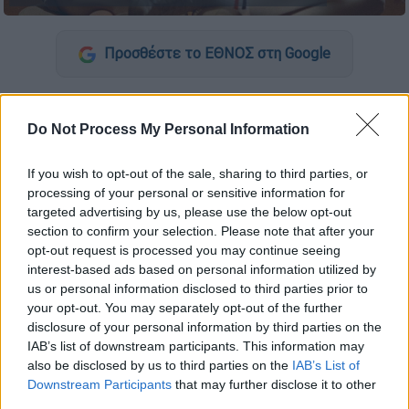
Προσθέστε το ΕΘΝΟΣ στη Google
Στις 16 Απριλίου κυκλοφορεί η διευρυμένη
επανέκδοση του «
John Lennon/Plastic Ono
Do Not Process My Personal Information
Band-The Ultimate Collection
» και στο νέο
βιντεοκλίπ του «
Look at Me
»
If you wish to opt-out of the sale, sharing to third parties, or
processing of your personal or sensitive information for
περιλαμβάνονται πλάνα 8mm που είχαν
targeted advertising by us, please use the below opt-out
τραβηχτεί στο σπίτι του
John Lennon
και
section to confirm your selection. Please note that after your
της
Yoko Ono
που για πρώτη φορά έρχονται
opt-out request is processed you may continue seeing
στη δημοσιότητα.
interest-based ads based on personal information utilized by
us or personal information disclosed to third parties prior to
Το βιντεοκλίπ – στο οποίο γίνεται επίσης
your opt-out. You may separately opt-out of the further
disclosure of your personal information by third parties on the
χρήση του «
Ultimate Mix
» του «Look at Me» –
IAB’s list of downstream participants. This information may
παρουσιάζονται πλάνα μεταξύ των
also be disclosed by us to third parties on the
IAB’s List of
γυρισμάτων για δύο μικρού μήκους ταινίες
Downstream Participants
that may further disclose it to other
του ζεύγους, των Film No. 5 (“Smile”) και
third parties.