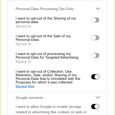
Two Virgins (στα γυρίσματα, ο κάμεραμαν
Please note that this website/app uses one or more Google
Personal Data Processing Opt Outs
William Wareing, στο σπίτι του Lennon στο
services and may gather and store information including but
Κένγουντ, το 1968). Τα πλάνα, σε διπλή
not limited to your visit or usage behaviour. You may click to
I want to opt-out of the Sharing of my
personal data.
grant or deny consent to Google and its third-party tags to
οθόνη – το κοινό τα είδε για πρώτη φορά
Opted In
use your data for below specified purposes in below Google
μετά την προ ολίγων ημερών δημοσιοποίησή
consent section.
I want to opt-out of the Sale of my
τους από το John Lennon Estate –, δίνουν τη
Personal Data.
δυνατότητα μιας ματιάς στη ζωή του John
Opted In
και της Yoko στο σπίτι αλλά και στον John
I want to opt-out of processing my
να γρατζουνάει την κιθάρα του.
Personal Data for Targeted Advertising.
Opted In
I want to opt-out of Collection, Use,
Retention, Sale, and/or Sharing of my
Personal Data that Is Unrelated with the
Purposes for which it was collected.
Opted Out
Google consents
video
I want to allow Google to enable storage
related to advertising like cookies on web or