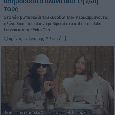
αδημοσίευτα πλάνα από τη ζωή
τους
Στο νέο βιντεοκλίπ του «Look at Me» περιλαμβάνονται
πλάνα 8mm που είχαν τραβηχτεί στο σπίτι του John
Lennon και της Yoko Ono
🕛 χρόνος ανάγνωσης: 2 λεπτά ┋
John Lennon και Yoko Ono (Copyright: AP Photo, File)