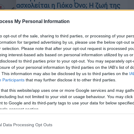
ασχολείται η Γιόκο Όνο; Η ζωή της
μακριά από τα φώτα της
δημοσιότητας
ocess My Personal Information
Η χήρα του Τζον Λένον έχει
to opt-out of the sale, sharing to third parties, or processing of your per
αποφασίσει να ζει μία ήρεμη ζωή στα
formation for targeted advertising by us, please use the below opt-out s
92 της χρόνια
r selection. Please note that after your opt-out request is processed y
eing interest-based ads based on personal information utilized by us or
disclosed to third parties prior to your opt-out. You may separately opt-
losure of your personal information by third parties on the IAB’s list of
. This information may also be disclosed by us to third parties on the
IA
Μουσική
|
09.04.2021 16:28
Participants
that may further disclose it to other third parties.
John Lennon – Yoko Ono: Στο φως
 that this website/app uses one or more Google services and may gath
αδημοσίευτα πλάνα από τη ζωή
including but not limited to your visit or usage behaviour. You may click 
τους
 to Google and its third-party tags to use your data for below specifi
ogle consent section.
Κε
Στο νέο βιντεοκλίπ του «Look at Me»
Κ
περιλαμβάνονται πλάνα 8mm που
l Data Processing Opt Outs
είχαν τραβηχτεί στο σπίτι του John
0
Lennon και της Yoko Ono