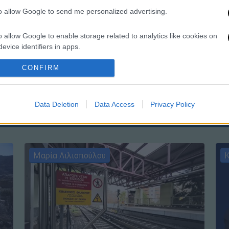
to allow Google to send me personalized advertising.
o allow Google to enable storage related to analytics like cookies on
evice identifiers in apps.
ΑΠ
Κ
o allow Google to enable storage related to functionality of the website
CONFIRM
Ε
o allow Google to enable storage related to personalization.
Data Deletion
Data Access
Privacy Policy
o allow Google to enable storage related to security, including
cation functionality and fraud prevention, and other user protection.
Μαρία Λιλιοπούλου
Κ