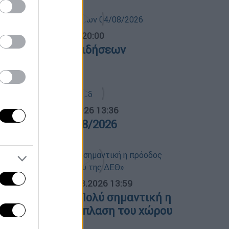
ντρικό...
|
04.08.2026 20:00
εντρικό δελτίο ειδήσεων
4/08/2026
α Ελλάδος...
|
05.08.2026 13:36
ρα Ελλάδος 05/08/2026
ΟΣΠΑΣΜΑΤΑ...
|
05.08.2026 13:59
.Μητσοτάκης: «Πολύ σημαντική η
ρόοδος στην ανάπλαση του χώρου
ης ΔΕΘ»