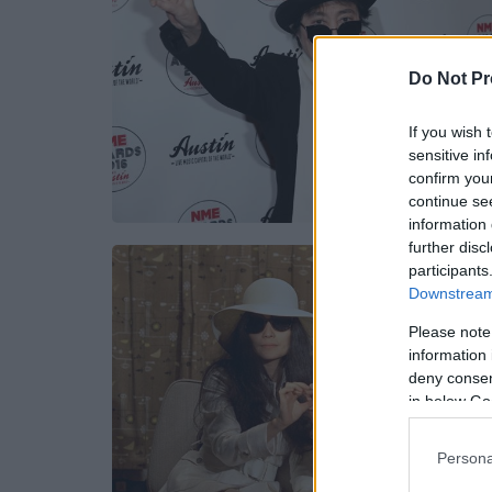
Do Not Pr
If you wish 
sensitive in
confirm you
continue se
information 
further disc
participants
Downstream 
Please note
information 
deny consent
in below Go
Persona