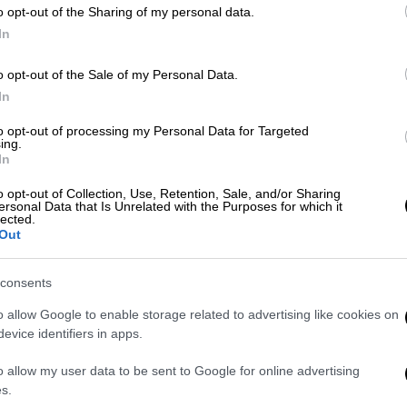
o opt-out of the Sharing of my personal data.
In
Κε
o opt-out of the Sale of my Personal Data.
Κ
Σινεμά
|
31.10.2018 16:35
In
0
Η σχέση του John Lennon και της
to opt-out of processing my Personal Data for Targeted
Yoko Ono γίνεται ταινία
ing.
In
Η Universal έχει κλείσει συμφωνία με
τον παραγωγό Michael De Luca καθώς
o opt-out of Collection, Use, Retention, Sale, and/or Sharing
Ώρ
ersonal Data that Is Unrelated with the Purposes for which it
και με τον σεναριογράφο Anthony
Ώ
lected.
Out
McCarten
consents
o allow Google to enable storage related to advertising like cookies on
ΑΠ
evice identifiers in apps.
νία
καλλιτέχνης
Κ
π
o allow my user data to be sent to Google for online advertising
s.
τ