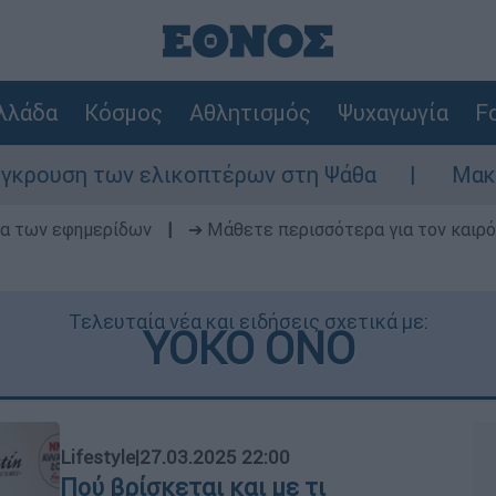
λλάδα
Κόσμος
Αθλητισμός
Ψυχαγωγία
Fo
υση των ελικοπτέρων στη Ψάθα
Μακελειό 
δα των εφημερίδων
|
➔ Μάθετε περισσότερα για τον καιρό
Τελευταία νέα και ειδήσεις σχετικά με:
YOKO ONO
Lifestyle
|
27.03.2025 22:00
Πού βρίσκεται και με τι