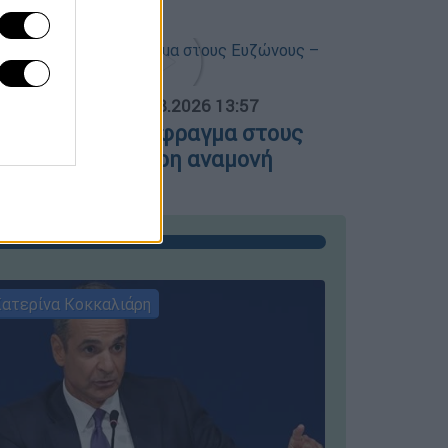
ΟΣΠΑΣΜΑΤΑ...
|
05.08.2026 13:57
υκλοφοριακό έμφραγμα στους
υζώνους – Τρίωρη αναμονή
ατερίνα Κοκκαλιάρη
ΣΥΝΕΝΤΕ