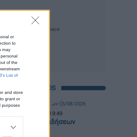
sonal or
ection to
ou may
 personal
out of the
 downstream
B’s List of
POPULAR VIDEOS
er and store
to grant or
ed purposes
ντρικό...
|
05.08.2026 19:49
εντρικό δελτίο ειδήσεων
5/08/2026