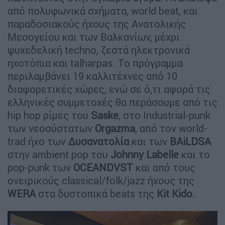
από πολυφωνικά σχήματα, world beat, και
παραδοσιακούς ήχους της Ανατολικής
Μεσογείου και των Βαλκανίων, μέχρι
ψυχεδελική techno, ζεστά ηλεκτρονικά
ηχοτόπια και talharpas. Το πρόγραμμα
περιλαμβάνει 19 καλλιτέχνες από 10
διαφορετικές χώρες, ενώ σε ό,τι αφορά τις
ελληνικές συμμετοχές θα περάσουμε από τις
hip hop ρίμες του
Saske
, στο Industrial-punk
των νεοσύστατων
Orgazma
, από τον world-
trad ήχο των
Δυσανατολία
και των
BAiLDSA
στην ambient pop του
Jo
hnn
y
Labelle
και το
pop-punk των
OCEANDVST
και από τους
ονειρικούς classical/folk/jazz ήχους της
WERA
στα δυστοπικά beats της
Kit
Kido
.