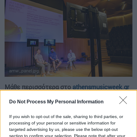
amw_panel.jpg
Μάθε περισσότερα στο
athensmusicweek.gr
και κάνε την εγγραφή σου εντελώς δωρεάν!
Do Not Process My Personal Information
Τo Athens Music Week υλοποιείται με την
υποστήριξη των Ευρωπαϊκών
δικτύων Hub for
If you wish to opt-out of the sale, sharing to third parties, or
The Exchange of Music Innovation (HEMI)
και
processing of your personal or sensitive information for
targeted advertising by us, please use the below opt-out
JUMP - European Music Market Accelerator
,
section to confirm your selection. Please note that after your