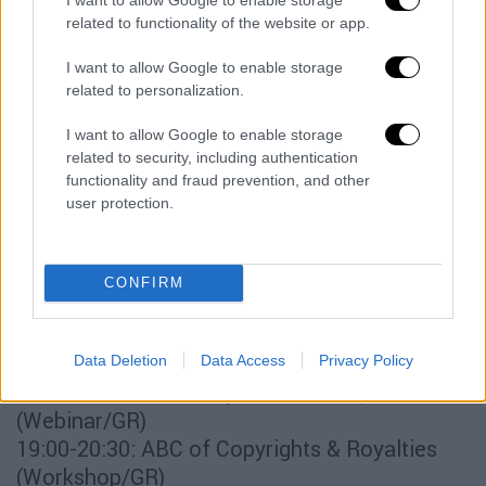
19:10 - 19:29: Ikaru (TR)
related to functionality of the website or app.
19:30 - 19:50: Saske (GR)
I want to allow Google to enable storage
Τετάρτη 23 Ιουνίου | Conference: Music
related to personalization.
Industry
I want to allow Google to enable storage
related to security, including authentication
16:00-16:54: Music Synchronization
functionality and fraud prevention, and other
(Panel/GR)
user protection.
16:55-16:59: Project Pitch: Sound Particles
17:00-17:39: The future of Music Distribution
(Talk/ENG)
CONFIRM
17:40-17:45: Project Pitch: Groovy
17:46-18:40: Δισκογραφικές εταιρίες και DIY
(Panel/GR)
Data Deletion
Data Access
Privacy Policy
18:46-19:03: Μουσική, Καλλιτέχνες και SEO
(Webinar/GR)
19:00-20:30: ABC of Copyrights & Royalties
(Workshop/GR)