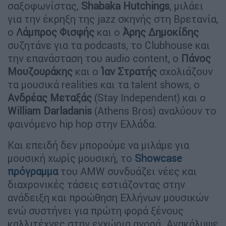
σαξοφωνίστας,
Shabaka Hutchings
, μιλάει
για την έκρηξη της jazz σκηνής στη Βρετανία,
ο
Λάμπρος Φισφής
και ο
Άρης Δημοκίδης
συζητάνε για τα podcasts, το Clubhouse και
την επανάσταση του audio content, ο
Πάνος
Μουζουράκης
και ο
Ίαν Στρατής
σχολιάζουν
τα μουσικά realities και τα talent shows, o
Ανδρέας Μεταξάς
(Stay Independent) και ο
William Darladanis
(Athens Bros) αναλύουν το
φαινόμενο hip hop στην Ελλάδα.
Και επειδή δεν μπορούμε να μιλάμε για
μουσική χωρίς μουσική, το
Showcase
πρόγραμμα
του AMW συνδυάζει νέες και
διαχρονικές τάσεις εστιάζοντας στην
ανάδειξη και προώθηση Ελλήνων μουσικών
ενώ συστήνει για πρώτη φορά ξένους
καλλιτέχνες στην εγχώρια αγορά. Ανακάλυψε