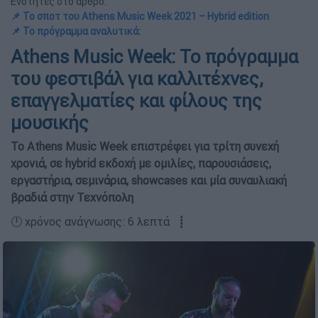
Ενότητες στο άρθρο:
📌 Το σποτ του Athens Music Week 2021 – Hybrid edition
📌 Το πρόγραμμα αναλυτικά:
Athens Music Week: Το πρόγραμμα
του φεστιβάλ για καλλιτέχνες,
επαγγελματίες και φίλους της
μουσικής
Το Athens Music Week επιστρέφει για τρίτη συνεχή
χρονιά, σε hybrid εκδοχή με ομιλίες, παρουσιάσεις,
εργαστήρια, σεμινάρια, showcases και μία συναυλιακή
βραδιά στην Τεχνόπολη
🕛 χρόνος ανάγνωσης: 6 λεπτά ┋