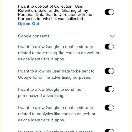
Τρίτη 22 Ιουνίου | Conference: Music Trends
I want to opt-out of Collection, Use,
Retention, Sale, and/or Sharing of my
Personal Data that Is Unrelated with the
16:00-16:40: Blockchain, NFTs & Fan-Powered
Purposes for which it was collected.
Opted Out
Royalties (Panel/ ENG)
16:40-16:45: Project Pitch: Overview Ark
Google consents
16:45-17:15: Covid-19, Συναυλίες και μουσικά
I want to allow Google to enable storage
φεστιβάλ (Talk/ GR)
related to advertising like cookies on web or
17:15-17:20: Project Pitch: Trick the Ear
device identifiers in apps.
17:20-18:10: Ελληνικό Hip Hop (Panel/GR)
18:15-19:15: Networking Event - Meet the
I want to allow my user data to be sent to
Google for online advertising purposes.
delegates
19:00-20:30: Hip Hop music production &
I want to allow Google to send me
Audio Sampling (Workshop/GR)
personalized advertising.
Showcases:
I want to allow Google to enable storage
18:30 - 18:52: Marva von Theo (GR) powered
related to analytics like cookies on web or
device identifiers in apps.
by Shesaid.so & Her Project
18:53 - 19:09: [LEAK] (DE)
I want to allow Google to enable storage