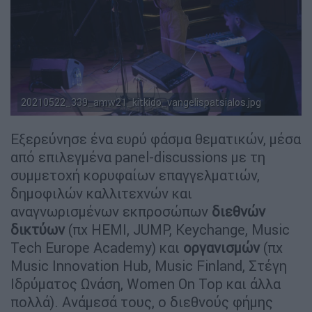
20210522_339_amw21_kitkido_vangelispatsialos.jpg
Εξερεύνησε ένα ευρύ φάσμα θεματικών, μέσα
από επιλεγμένα panel-discussions με τη
συμμετοχή κορυφαίων επαγγελματιών,
δημοφιλών καλλιτεχνών και
αναγνωρισμένων εκπροσώπων
διεθνών
δικτύων
(πχ HEMI, JUMP, Keychange, Music
Tech Europe Academy) και
οργανισμών
(πχ
Μusic Innovation Hub, Music Finland, Στέγη
Ιδρύματος Ωνάση, Women On Top και άλλα
πολλά). Ανάμεσά τους, ο διεθνούς φήμης