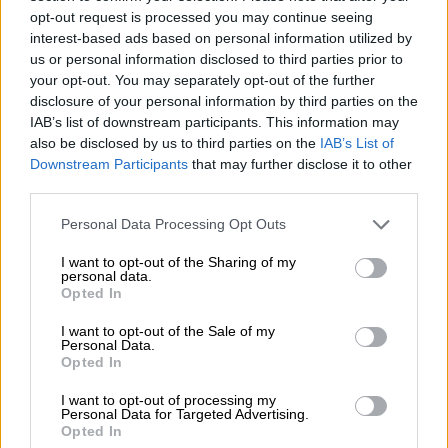
δύο έργων που συγχρηματοδοτούνται από το
opt-out request is processed you may continue seeing
πρόγραμμα “Δημιουργική Ευρώπη” της
interest-based ads based on personal information utilized by
Ευρωπαϊκής Ένωσης.
us or personal information disclosed to third parties prior to
your opt-out. You may separately opt-out of the further
Το σποτ του
Athens Music Week 2021
disclosure of your personal information by third parties on the
IAB’s list of downstream participants. This information may
– Hybrid edition
also be disclosed by us to third parties on the
IAB’s List of
Downstream Participants
that may further disclose it to other
third parties.
Please note that this website/app uses one or more Google
Personal Data Processing Opt Outs
services and may gather and store information including but
not limited to your visit or usage behaviour. You may click to
I want to opt-out of the Sharing of my
personal data.
video
grant or deny consent to Google and its third-party tags to
Opted In
use your data for below specified purposes in below Google
consent section.
I want to opt-out of the Sale of my
Personal Data.
Opted In
I want to opt-out of processing my
Personal Data for Targeted Advertising.
Το πρόγραμμα αναλυτικά:
Opted In