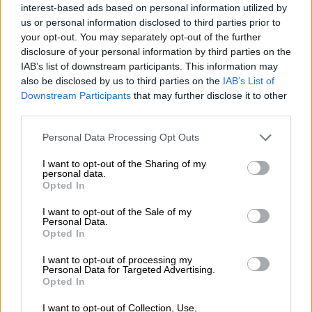
interest-based ads based on personal information utilized by
πανδημίας του κορονοϊού στη χώρα μας, τον
us or personal information disclosed to third parties prior to
Φεβρουάριο του 2020, ο γνωστός
your opt-out. You may separately opt-out of the further
τραγουδιστής εμφανιζόταν στο
νυχτερινό
disclosure of your personal information by third parties on the
IAB’s list of downstream participants. This information may
κέντρο,
Baraonda, καθηλώντας κάθε φορά με
also be disclosed by us to third parties on the
IAB’s List of
την ερμηνεία του.
Downstream Participants
that may further disclose it to other
third parties.
Ο καλλιτέχνης εμφανίστηκε στη μουσική
σκηνή της χώρας την δεκαετία του '60 και
Please note that this website/app uses one or more Google
Personal Data Processing Opt Outs
services and may gather and store information including but
πραγματικά μέσα σε σύντομο χρονικό
not limited to your visit or usage behaviour. You may click to
I want to opt-out of the Sharing of my
διάστημα αναδείχθηκε σε κορυφαίο όνομα
personal data.
grant or deny consent to Google and its third-party tags to
Opted In
της αθηναϊκής νύχτας.
use your data for below specified purposes in below Google
consent section.
I want to opt-out of the Sale of my
Personal Data.
Opted In
I want to opt-out of processing my
Personal Data for Targeted Advertising.
Opted In
video
I want to opt-out of Collection, Use,