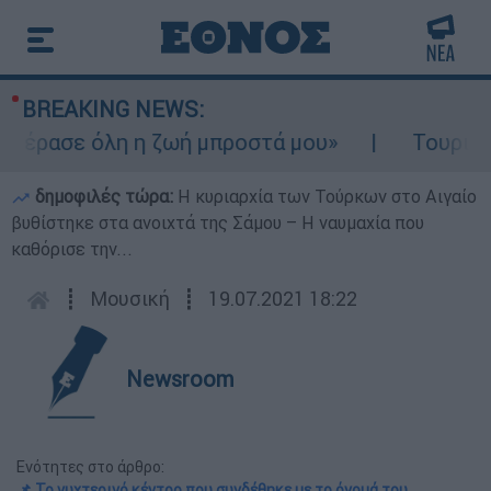
BREAKING NEWS:
έρασε όλη η ζωή μπροστά μου»
Τουρισμός 
δημοφιλές τώρα:
Η κυριαρχία των Τούρκων στο Αιγαίο
βυθίστηκε στα ανοιχτά της Σάμου – Η ναυμαχία που
καθόρισε την...
┋
Μουσική
┋
19.07.2021 18:22
Newsroom
Ενότητες στο άρθρο:
📌 Το νυχτερινό κέντρο που συνδέθηκε με το όνομά του