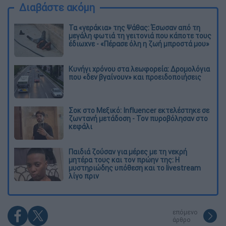
Διαβάστε ακόμη
Τα «γεράκια» της Ψάθας: Έσωσαν από τη
μεγάλη φωτιά τη γειτονιά που κάποτε τους
έδιωχνε - «Πέρασε όλη η ζωή μπροστά μου»
Κυνήγι χρόνου στα λεωφορεία: Δρομολόγια
που «δεν βγαίνουν» και προειδοποιήσεις
Σοκ στο Μεξικό: Influencer εκτελέστηκε σε
ζωντανή μετάδοση - Τον πυροβόλησαν στο
κεφάλι
Παιδιά ζούσαν για μέρες με τη νεκρή
μητέρα τους και τον πρώην της: Η
μυστηριώδης υπόθεση και το livestream
λίγο πριν
επόμενο
άρθρο