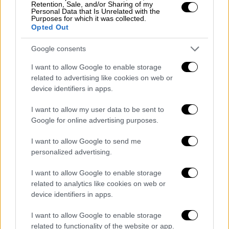
Retention, Sale, and/or Sharing of my
Personal Data that Is Unrelated with the
Purposes for which it was collected.
Opted Out
Google consents
Το νυχτερινό κέντρο που συνδέθηκε
I want to allow Google to enable storage
με το όνομά του
related to advertising like cookies on web or
device identifiers in apps.
Το νυχτερινό κέντρο όπου μεγαλούργησε
I want to allow my user data to be sent to
ήταν η θρυλική «
Νεράιδα
» όπου και
Google for online advertising purposes.
εμφανίστηκε επί σειρά ετών. Το όνομά του
συνδέθηκε με αυτό της «Νεράιδας» και από
I want to allow Google to send me
αυτό πέρασαν δεκάδες διάσημοι της εποχής.
personalized advertising.
Πλέον η θρυλική «Νεράιδα» δεν υπάρχει πια
I want to allow Google to enable storage
related to analytics like cookies on web or
καθώς πριν από μερικές εβδομάδες
device identifiers in apps.
κατεδαφίστηκε πλήρως.
I want to allow Google to enable storage
Όλες οι ειδήσεις
related to functionality of the website or app.