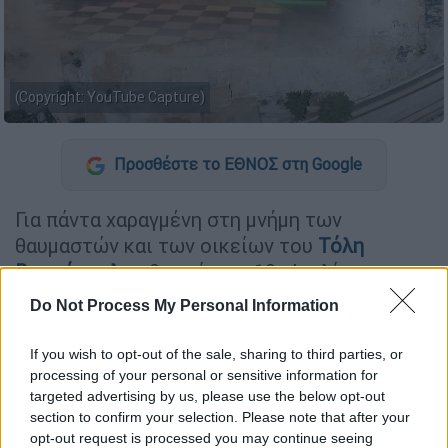
(Copyright: YouTube Capture)
Προσθέστε το ΕΘΝΟΣ στη Google
Για πάντα χαραγμένη στη μνήμη των
θαυμαστών και των οικείων του
Τόλη
Βοσκόπουλου
θα μείνει η 19η Ιουλίου, η
ημέρα που
πέθανε
ο «πρίγκιπας» του
Do Not Process My Personal Information
ελληνικού πεντραγράμμου σε ηλικία 81
ετών.
If you wish to opt-out of the sale, sharing to third parties, or
processing of your personal or sensitive information for
Ο
Τόλης Βοσκόπουλος
είχε επιλέξει τον
targeted advertising by us, please use the below opt-out
τελευταίο καιρό ν' απέχει από τα φώτα της
section to confirm your selection. Please note that after your
opt-out request is processed you may continue seeing
δημοσιότητας. Πριν από την έναρξη της