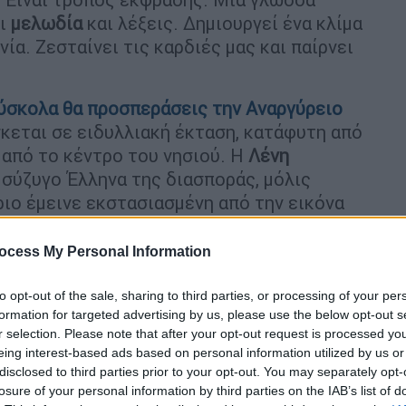
ει
μελωδία
και λέξεις. Δημιουργεί ένα κλίμα
ία. Ζεσταίνει τις καρδιές μας και παίρνει
ύσκολα θα προσπεράσεις την
Αναργύρειο
ίσκεται σε ειδυλλιακή έκταση, κατάφυτη από
μ από το κέντρο του νησιού. Η
Λένη
 σύζυγο Έλληνα της διασποράς, μόλις
ιο έμεινε εκστασιασμένη από την εικόνα
ότι μόνο υπέροχες μουσικές έπρεπε ν'
ως με το ίδρυμα και λίγο καιρό αργότερα
ocess My Personal Information
ινή Μουσική Ακαδημία της Ελλάδας
, όπου
ά.
to opt-out of the sale, sharing to third parties, or processing of your per
formation for targeted advertising by us, please use the below opt-out s
ρότυπης εκπαιδευτικής πλατφόρμας, όπου
r selection. Please note that after your opt-out request is processed y
eing interest-based ads based on personal information utilized by us or
υμμετέχουν για δέκα καλοκαιρινές
disclosed to third parties prior to your opt-out. You may separately opt-
μένους διεθνώς σολίστες/καθηγητές, στις
losure of your personal information by third parties on the IAB’s list of
ρικής Σχολής των Σπετσών και το υπέροχο