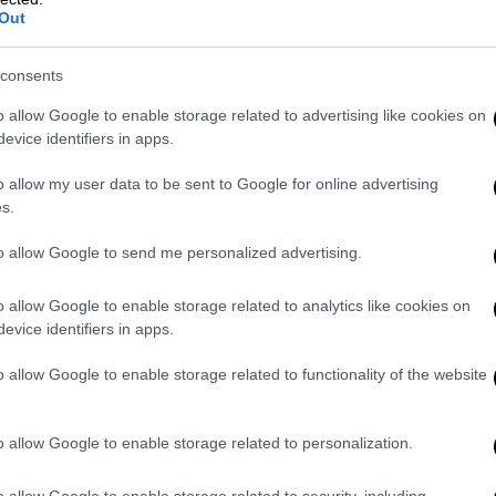
Out
consents
video
o allow Google to enable storage related to advertising like cookies on
evice identifiers in apps.
o allow my user data to be sent to Google for online advertising
s.
to allow Google to send me personalized advertising.
o allow Google to enable storage related to analytics like cookies on
evice identifiers in apps.
o allow Google to enable storage related to functionality of the website
Μουσικής Ακαδημίας
ξεκινά στις 16 Ιουλίου
ων καθηγητών της και
θα διαρκέσει δέκα
o allow Google to enable storage related to personalization.
r Classes για τραγούδι, βιολί,
 Τα μαθήματα απευθύνονται σε νέους
o allow Google to enable storage related to security, including