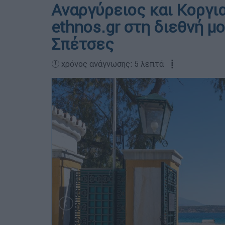
Αναργύρειος και Κοργια
ethnos.gr στη διεθνή μ
Σπέτσες
🕛 χρόνος ανάγνωσης: 5 λεπτά ┋