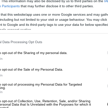
. This information may also be disclosed by us to third parties on the
IA
Καθηγητές και μαθητές που έρχονται εδώ,
Participants
that may further disclose it to other third parties.
σιασμένοι από τον χώρο. Η μουσική μπορεί
 that this website/app uses one or more Google services and may gath
ίναι πολύ εύκολο. Βλέπω ακόμα και
including but not limited to your visit or usage behaviour. You may click 
υσική να τους αρέσει ιδέα της Ακαδημίας.
 to Google and its third-party tags to use your data for below specifi
ogle consent section.
Γιατί οι Έλληνες να πρέπει πάντοτε να πάνε
ν μουσική, ενώ μπορούν σημαντικές
l Data Processing Opt Outs
ης, αυτό θα βοηθήσει και τη χώρα στον
σμο και θα μπει στον χώρο της μουσικής»
o opt-out of the Sharing of my personal data.
.gr, μια γυναίκα που, απ’ ό,τι φαίνεται, στη
In
ι τους ανθρώπους για το κοινό καλό και με
o opt-out of the Sale of my Personal Data.
In
to opt-out of processing my Personal Data for Targeted
ing.
In
o opt-out of Collection, Use, Retention, Sale, and/or Sharing
ersonal Data that Is Unrelated with the Purposes for which it
lected.