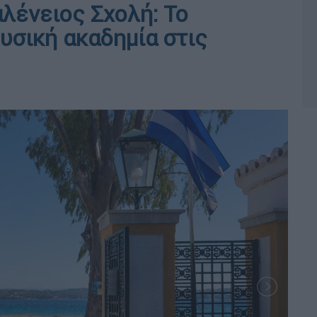
λένειος Σχολή: Το
ουσική ακαδημία στις