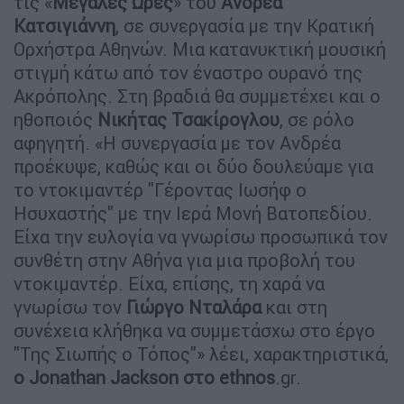
τις «
Μεγάλες Ώρες
» του
Ανδρέα
Κατσιγιάννη
, σε συνεργασία με την Κρατική
Ορχήστρα Αθηνών. Μια κατανυκτική μουσική
στιγμή κάτω από τον έναστρο ουρανό της
Ακρόπολης. Στη βραδιά θα συμμετέχει και ο
ηθοποιός
Νικήτας Τσακίρογλου
, σε ρόλο
αφηγητή. «Η συνεργασία με τον Ανδρέα
προέκυψε, καθώς και οι δύο δουλεύαμε για
το ντοκιμαντέρ "Γέροντας Ιωσήφ ο
Ησυχαστής" με την Ιερά Μονή Βατοπεδίου.
Είχα την ευλογία να γνωρίσω προσωπικά τον
συνθέτη στην Αθήνα για μια προβολή του
ντοκιμαντέρ. Είχα, επίσης, τη χαρά να
γνωρίσω τον
Γιώργο Νταλάρα
και στη
συνέχεια κλήθηκα να συμμετάσχω στο έργο
"Της Σιωπής ο Τόπος"» λέει, χαρακτηριστικά,
ο Jonathan Jackson στο ethnos
.gr.