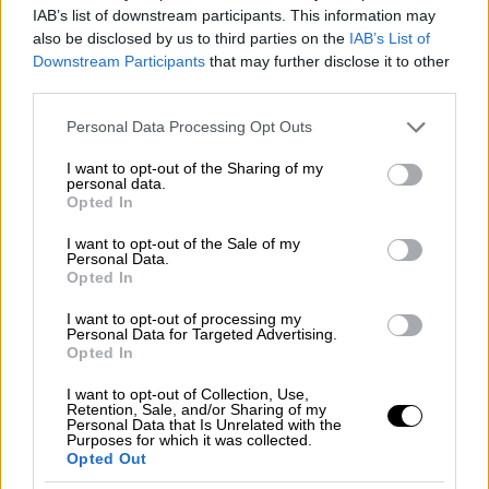
από θαυμαστές όλα αυτά τα χρόνια. Συχνά
IAB’s list of downstream participants. This information may
έρχονται σε μια στιγμή που πραγματικά
also be disclosed by us to third parties on the
IAB’s List of
χρειάζομαι την ενθάρρυνση και είμαι βαθιά
Downstream Participants
that may further disclose it to other
third parties.
ευγνώμων γι' αυτό. Στιγμές όπου η μουσική
ή τα βιβλία υπήρξαν πηγή θεραπείας για
Please note that this website/app uses one or more Google
Personal Data Processing Opt Outs
services and may gather and store information including but
κάποιον. Αυτό σημαίνει τα περισσότερα για
not limited to your visit or usage behaviour. You may click to
I want to opt-out of the Sharing of my
μένα. Κάποιος που πάλευε με την κατάθλιψη
personal data.
grant or deny consent to Google and its third-party tags to
Opted In
και βγήκε από αυτήν σε μια από τις
use your data for below specified purposes in below Google
συναυλίες μας. Κάποιος άλλος που έχασε
consent section.
I want to opt-out of the Sale of my
Personal Data.
τον σύζυγό του και η μουσική προσέφερε
Opted In
κάποιου είδους παρηγοριά. Δεν υπάρχουν
λόγια για να εκφράσω την ευγνωμοσύνη που
I want to opt-out of processing my
Personal Data for Targeted Advertising.
νιώθω για αυτές τις στιγμές.
Opted In
Θα περιγράφατε τον εαυτό σας ως
I want to opt-out of Collection, Use,
Retention, Sale, and/or Sharing of my
αισιόδοξο ή απαισιόδοξο;
Personal Data that Is Unrelated with the
Purposes for which it was collected.
Opted Out
Νομίζω ότι είμαι αισιόδοξος κατά βάση.