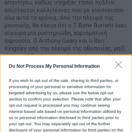
απαντήσω, καθώς υπήρξαν τόσοι πολλοί
απίστευτοι καλλιτέχνες που με ενέπνευσαν
όλα αυτά τα χρόνια. Από την πλευρά της
μουσικής, θα έλεγα ότι ο T Bone Burnett έχει
σίγουρα μια μυστηριώδη, χαρισματική
παρουσία. Ο Anthony Geary και ο Ben
Kingsley από την πλευρά της ηθοποιίας, μαζί
με τον Al Pacino, ο οποίος έχει μια πολύ
ταπεινή, ποιητική παρουσία. Ο Ian McCullagh
Do Not Process My Personal Information
από τους Echo and the Bunnymen είναι
επίσης πολύ χαρισματικός και φυσικά
If you wish to opt-out of the sale, sharing to third parties, or
ποιητής.
processing of your personal or sensitive information for
targeted advertising by us, please use the below opt-out
Ποιο είναι το πιο συγκινητικό σχόλιο που
section to confirm your selection. Please note that after your
opt-out request is processed you may continue seeing
έχετε εισπράξει από τους θαυμαστές σας;
interest-based ads based on personal information utilized by
us or personal information disclosed to third parties prior to
Θα πω ότι έχω ευλογηθεί να λαμβάνω τόσα
your opt-out. You may separately opt-out of the further
πολλά ενθαρρυντικά γράμματα και μηνύματα
disclosure of your personal information by third parties on the