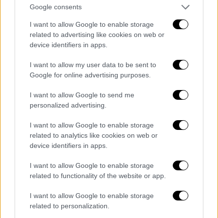
Όμως, είναι παράδοξο, γιατί κατά κάποιο
Google consents
τρόπο νιώθω ότι όσο πιο απαισιόδοξη είναι
I want to allow Google to enable storage
η οπτική της καθημερινής ζωής, τόσο
related to advertising like cookies on web or
περισσότερο θαυμασμός και ευγνωμοσύνη
device identifiers in apps.
μπορεί να προκύψει, επειδή δεν υπάρχουν
I want to allow my user data to be sent to
προσδοκίες. Αν περιμένουμε να πάνε πάντα
Google for online advertising purposes.
όλα καλά, θ' απογοητευόμαστε συνεχώς από
τις δοκιμασίες και τους πειρασμούς που θα
I want to allow Google to send me
συμβούν. Αλλά, αν περιμένουμε εμπόδια και
personalized advertising.
προβλήματα, τότε, όταν τα πράγματα πάνε
I want to allow Google to enable storage
καλά, κατακλυζόμαστε από ευγνωμοσύνη.
related to analytics like cookies on web or
Είναι δύσκολο να το εξηγήσουμε. Αλλά, για
device identifiers in apps.
μένα, πρέπει να είμαι αισιόδοξος με την
I want to allow Google to enable storage
έννοια ότι ο Δημιουργός του Κόσμου είναι η
related to functionality of the website or app.
Χάρη και η Αλήθεια και όπως λέει ο Άγιος
Παΐσιος: «θα τρελαινόμουν αν δεν ήξερα ότι
I want to allow Google to enable storage
ο Θεός έχει τον τελευταίο λόγο». Αλλά, όσον
related to personalization.