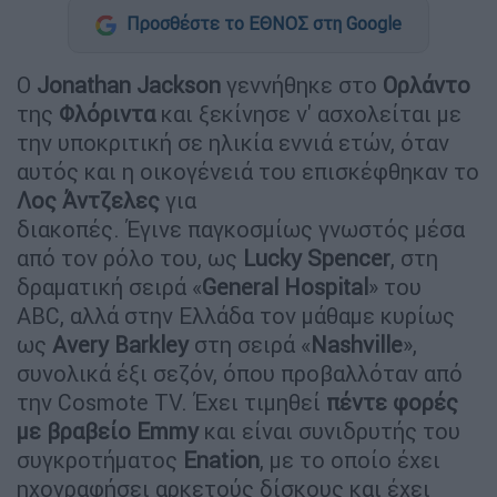
Προσθέστε το ΕΘΝΟΣ στη Google
Ο
Jonathan Jackson
γεννήθηκε στο
Ορλάντο
της
Φλόριντα
και ξεκίνησε ν' ασχολείται με
την υποκριτική σε ηλικία εννιά ετών, όταν
αυτός και η οικογένειά του επισκέφθηκαν το
Λος Άντζελες
για
διακοπές. Έγινε παγκοσμίως γνωστός μέσα
από τον ρόλο του, ως
Lucky Spencer
, στη
δραματική σειρά «
General Hospital
» του
ABC, αλλά στην Ελλάδα τον μάθαμε κυρίως
ως
Avery Barkley
στη σειρά «
Nashville
»,
συνολικά έξι σεζόν, όπου προβαλλόταν από
την Cosmote TV. Έχει τιμηθεί
πέντε φορές
με βραβείο Emmy
και είναι συνιδρυτής του
συγκροτήματος
Enation
, με το οποίο έχει
ηχογραφήσει αρκετούς δίσκους και έχει