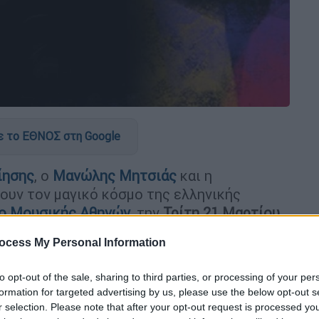
 το ΕΘΝΟΣ στη Google
ίησης
, ο
Μανώλης Μητσιάς
και η
ουν τον μαγικό κόσμο της ελληνικής
ο Μουσικής Αθηνών
,
την
Τρίτη 21 Μαρτίου
ελλήνων ποιητών και στιχουργών, που
ocess My Personal Information
εταξύ άλλων, ο
Μίκης Θεοδωράκης
, ο
κος
, ο
Δήμος Μούτσης
, ο
Ηλίας
to opt-out of the sale, sharing to third parties, or processing of your per
ς
, ο
Χρήστος Λεοντής
και ο
Γιάννης Σπανός
.
formation for targeted advertising by us, please use the below opt-out s
Γιώργου Λιάνη
. Στο
πιάνο
και στις
r selection. Please note that after your opt-out request is processed y