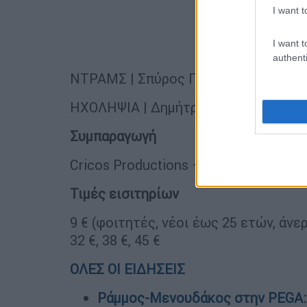
I want t
I want t
authenti
ΝΤΡΑΜΣ | Σπύρος Παναγιωτόπουλος
ΗΧΟΛΗΨΙΑ | Δημήτρης Μπουρμπούλης
Συμπαραγωγή
Cricos Productions – Μέγαρο Μουσι
Τιμές εισιτηρίων
9 € (φοιτητές, νέοι έως 25 ετών, άνεργ
32 €, 38 €, 45 €
ΟΛΕΣ ΟΙ ΕΙΔΗΣΕΙΣ
Ράμμος-Μενουδάκος στην PEGA: 