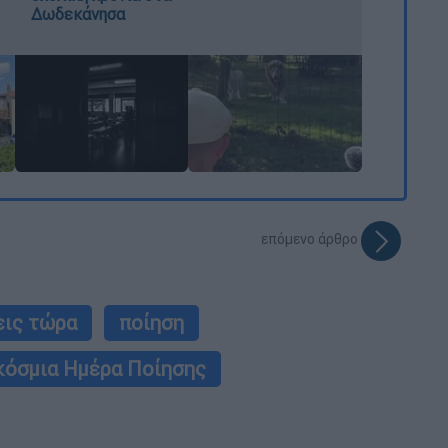
Δωδεκάνησα
επόμενο άρθρο
εις τώρα
ποίηση
κόσμια Ημέρα Ποίησης