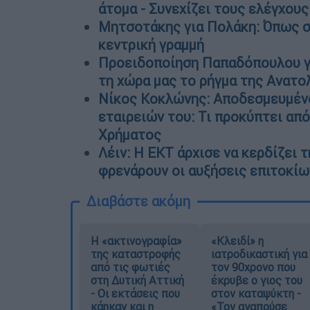
άτομα - Συνεχίζει τους ελέγχου
Μητσοτάκης για Πολάκη: Όπως σ
κεντρική γραμμή
Προειδοποίηση Παπαδόπουλου γι
τη χώρα μας το ρήγμα της Ανατολ
Nίκος Κοκλώνης: Αποδεσμευμένο
εταιρειών του: Τι προκύπτει από
Χρήματος
Λέιν: Η ΕΚΤ άρχισε να κερδίζει 
φρενάρουν οι αυξήσεις επιτοκίω
Διαβάστε ακόμη
Η «ακτινογραφία»
«Κλειδί» η
της καταστροφής
ιατροδικαστική για
από τις φωτιές
τον 90χρονο που
στη Δυτική Αττική
έκρυβε ο γιος του
- Οι εκτάσεις που
στον καταψύκτη -
κάηκαν και η
«Τον αγαπούσε