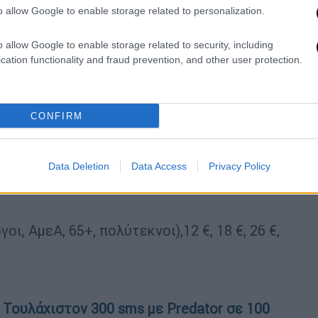
o allow Google to enable storage related to personalization.
o allow Google to enable storage related to security, including
cation functionality and fraud prevention, and other user protection.
, Γιώργος Κολεβέντης
CONFIRM
Data Deletion
Data Access
Privacy Policy
κής Αθηνών
οι, ΑμεΑ, 65+, πολύτεκνοι),12 €, 18 €, 26 €,
Τουλάχιστον 300 sms με Predator σε 100