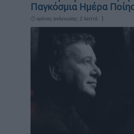
Παγκόσμια Ημέρα Ποίη
🕛 χρόνος ανάγνωσης: 2 λεπτά ┋