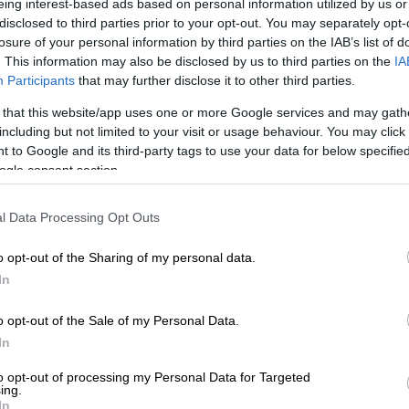
ωρ
.
eing interest-based ads based on personal information utilized by us or
disclosed to third parties prior to your opt-out. You may separately opt-
ης Αναγνωστάκης, Νίκος Γκάτσος,
losure of your personal information by third parties on the IAB’s list of
. This information may also be disclosed by us to third parties on the
IA
Καβάφης, Νίκος Καββαδίας, Τάσος
Participants
that may further disclose it to other third parties.
 that this website/app uses one or more Google services and may gath
ώσεις του κύκλου
Λόγος και Μουσική
.
including but not limited to your visit or usage behaviour. You may click 
 to Google and its third-party tags to use your data for below specifi
ogle consent section.
l Data Processing Opt Outs
o opt-out of the Sharing of my personal data.
ιά Καραμπέτη
In
νης
o opt-out of the Sale of my Personal Data.
In
 Γουάστωρ
to opt-out of processing my Personal Data for Targeted
ing.
Ζάκκας
In