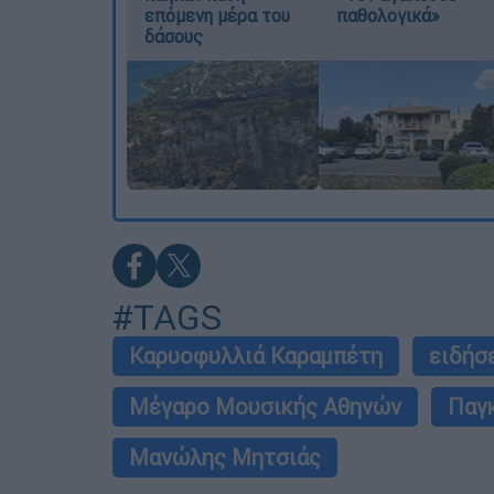
επόμενη μέρα του
παθολογικά»
δάσους
#TAGS
Καρυοφυλλιά Καραμπέτη
ειδήσ
Μέγαρο Μουσικής Αθηνών
Παγ
Μανώλης Μητσιάς