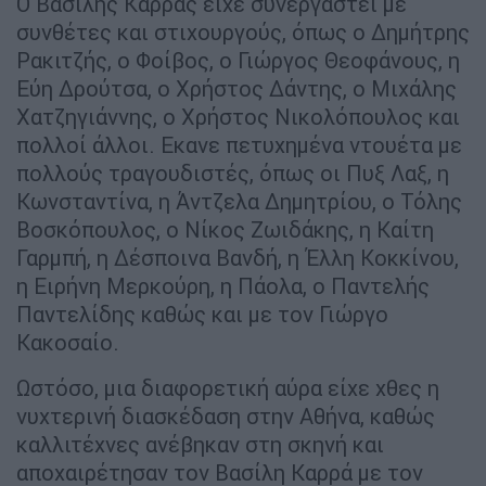
Ο Βασίλης Καρράς είχε συνεργαστεί με
συνθέτες και στιχουργούς, όπως ο Δημήτρης
Ρακιτζής, ο Φοίβος, ο Γιώργος Θεοφάνους, η
Εύη Δρούτσα, ο Χρήστος Δάντης, ο Μιχάλης
Χατζηγιάννης, ο Χρήστος Νικολόπουλος και
πολλοί άλλοι. Εκανε πετυχημένα ντουέτα με
πολλούς τραγουδιστές, όπως οι Πυξ Λαξ, η
Κωνσταντίνα, η Άντζελα Δημητρίου, ο Τόλης
Βοσκόπουλος, ο Νίκος Ζωιδάκης, η Καίτη
Γαρμπή, η Δέσποινα Βανδή, η Έλλη Κοκκίνου,
η Ειρήνη Μερκούρη, η Πάολα, ο Παντελής
Παντελίδης καθώς και με τον Γιώργο
Κακοσαίο.
Ωστόσο, μια διαφορετική αύρα είχε χθες η
νυχτερινή διασκέδαση στην Αθήνα, καθώς
καλλιτέχνες ανέβηκαν στη σκηνή και
αποχαιρέτησαν τον Βασίλη Καρρά με τον