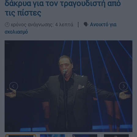
δάκρυα για τον τραγουδιστή από
τις πίστες
🕛 χρόνος ανάγνωσης: 4 λεπτά ┋ 🗣️
Ανοικτό για
σχολιασμό