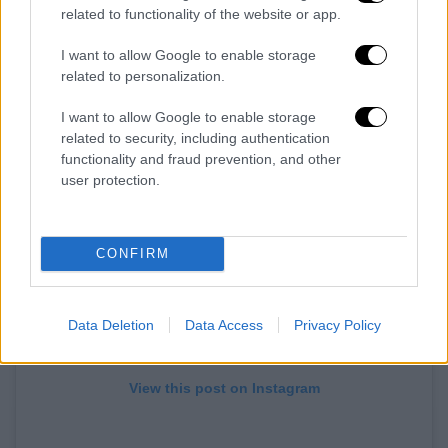
related to functionality of the website or app.
επιτυχίες της «Γέλα μου» και «Αδιέξοδο»
που ερμήνευσε μαζί με τον Γιάννη Πάριο το
I want to allow Google to enable storage
1994.
related to personalization.
I want to allow Google to enable storage
related to security, including authentication
functionality and fraud prevention, and other
user protection.
CONFIRM
Data Deletion
Data Access
Privacy Policy
View this post on Instagram