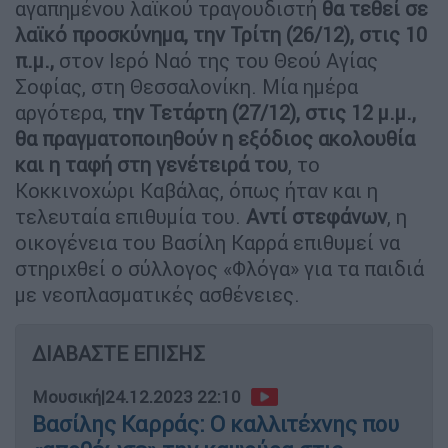
αγαπημένου λαϊκού τραγουδιστή
θα τεθεί σε
λαϊκό προσκύνημα, την Τρίτη (26/12), στις 10
π.μ.,
στον Ιερό Ναό της του Θεού Αγίας
Σοφίας, στη Θεσσαλονίκη. Μία ημέρα
αργότερα,
την Τετάρτη (27/12), στις 12 μ.μ.,
θα πραγματοποιηθούν η εξόδιος ακολουθία
και η ταφή στη γενέτειρά του
, το
Κοκκινοχώρι Καβάλας, όπως ήταν και η
τελευταία επιθυμία του.
Αντί στεφάνων
, η
οικογένεια του Βασίλη Καρρά επιθυμεί να
στηριχθεί ο σύλλογος «Φλόγα» για τα παιδιά
με νεοπλασματικές ασθένειες.
ΔΙΑΒΑΣΤΕ ΕΠΙΣΗΣ
Μουσική
|
24.12.2023 22:10
Βασίλης Καρράς: Ο καλλιτέχνης που