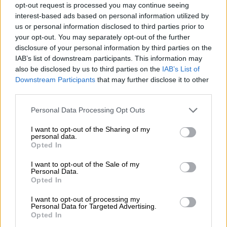
opt-out request is processed you may continue seeing
Χωρίς να μπορεί να κρύψει τη συγκίνησή
interest-based ads based on personal information utilized by
του, ο
Αντώνης Ρέμος
είπε: «Να του
us or personal information disclosed to third parties prior to
αφιερώσουμε μερικά τραγούδια του για να
your opt-out. You may separately opt-out of the further
disclosure of your personal information by third parties on the
πάει η ψυχούλα του εκεί ψηλά, να βρει τον
IAB’s list of downstream participants. This information may
Παντελή και όλους τους φίλους μας που
also be disclosed by us to third parties on the
IAB’s List of
είναι εκεί ψηλά. Για πάντα θα τον θυμόμαστε,
Downstream Participants
that may further disclose it to other
για πάντα θα τον τραγουδάμε».
third parties.
Please note that this website/app uses one or more Google
Personal Data Processing Opt Outs
services and may gather and store information including but
not limited to your visit or usage behaviour. You may click to
I want to opt-out of the Sharing of my
personal data.
grant or deny consent to Google and its third-party tags to
Opted In
use your data for below specified purposes in below Google
consent section.
I want to opt-out of the Sale of my
Personal Data.
Opted In
I want to opt-out of processing my
Personal Data for Targeted Advertising.
Opted In