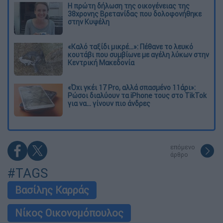
Η πρώτη δήλωση της οικογένειας της
38χρονης Βρετανίδας που δολοφονήθηκε
στην Κυψέλη
«Καλό ταξίδι μικρέ...»: Πέθανε το λευκό
κουτάβι που συμβίωνε με αγέλη λύκων στην
Κεντρική Μακεδονία
«Όχι γκέι 17 Pro, αλλά σπασμένο 11άρι»:
Ρώσοι διαλύουν τα iPhone τους στο TikTok
για να... γίνουν πιο άνδρες
επόμενο
άρθρο
#TAGS
Βασίλης Καρράς
Νίκος Οικονομόπουλος