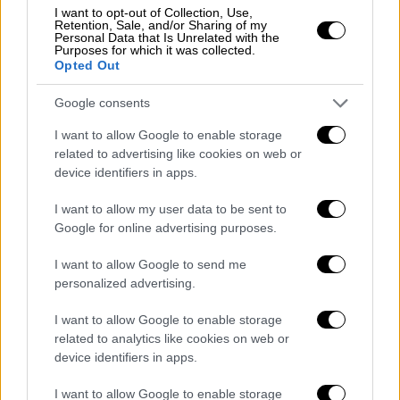
I want to opt-out of Collection, Use,
Retention, Sale, and/or Sharing of my
View this post on Instagram
Personal Data that Is Unrelated with the
Purposes for which it was collected.
Opted Out
Google consents
I want to allow Google to enable storage
related to advertising like cookies on web or
device identifiers in apps.
I want to allow my user data to be sent to
Παράλληλα, η
Δέσποινα Βανδή
εξέφρασε τη
Google for online advertising purposes.
στενοχώρια της για την απώλεια του
«υπέροχου και δοτικού», όπως τόνισε,
I want to allow Google to send me
Βασίλη Καρρά, από το κέντρο που
personalized advertising.
τραγουδάει. Μίλησε για εκείνον με τα
I want to allow Google to enable storage
καλύτερα και είπε το «Αδιέξοδο». Η
related to analytics like cookies on web or
Δέσποινα Βανδή, έκανε τα πρώτα βήματά της
device identifiers in apps.
στο πλευρό του Βασίλη Καρρά. Σε αυτόν
I want to allow Google to enable storage
«χρωστάει» και δύο από τις πρώτες μεγάλες