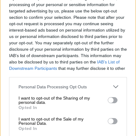
μουσική εκδήλωση στο Ίπσουιτς με
processing of your personal or sensitive information for
μαθητές γυμνασίου - Δείτε το βίντεο
targeted advertising by us, please use the below opt-out
section to confirm your selection. Please note that after your
opt-out request is processed you may continue seeing
interest-based ads based on personal information utilized by
Επιστροφές και πρωτοεμφανιζόμενοι
us or personal information disclosed to third parties prior to
your opt-out. You may separately opt-out of the further
disclosure of your personal information by third parties on the
Το φεστιβάλ της ερήμου θα
IAB’s list of downstream participants. This information may
πραγματοποιηθεί στο «Empire Polo Grounds»
also be disclosed by us to third parties on the
IAB’s List of
στο Indio της Καλιφόρνιας τα
Downstream Participants
that may further disclose it to other
Σαββατοκύριακα 11-13 Απριλίου και 18-20
third parties.
Απριλίου. Στο lineup περιλαμβάνονται
Please note that this website/app uses one or more Google
Personal Data Processing Opt Outs
επίσης οι
Missy Elliot, Megan Thee Stallion,
services and may gather and store information including but
Charli XCX, Anitta, Benson Boone, FKA Twigs,
not limited to your visit or usage behaviour. You may click to
I want to opt-out of the Sharing of my
personal data.
grant or deny consent to Google and its third-party tags to
Clairo, Zedd, Junior H, Jennie, Glorilla, Lisa,
Opted In
use your data for below specified purposes in below Google
Mustard, Ivan Cornejo, Kraftwerk, Shaboozey,
consent section.
I want to opt-out of the Sale of my
The Go-Gos
και πολλοί άλλοι. Οι «Original
Personal Data.
Opted In
Misfits» βρίσκονται στο πρόγραμμα του