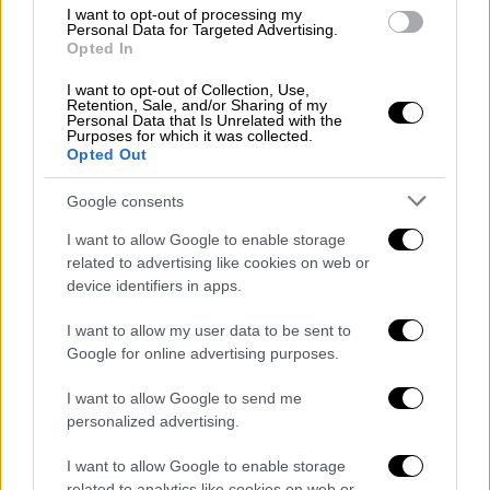
Σαββάτου. Και μετά την ακύρωση του set της
I want to opt-out of processing my
Personal Data for Targeted Advertising.
στο φεστιβάλ 2024, η Tyla έχει
Opted In
προγραμματιστεί να παίξει την Παρασκευή.
I want to opt-out of Collection, Use,
Ο Post Malone
επιβεβαίωσε κατά λάθος την
Retention, Sale, and/or Sharing of my
Personal Data that Is Unrelated with the
εμφάνισή του στο φεστιβάλ
την Τρίτη. Αυτή
Purposes for which it was collected.
Opted Out
θα είναι η πρώτη του φορά ως headliner,
αφού προηγουμένως εμφανίστηκε το 2018,
Google consents
ενώ έχει κάνει αρκετές guest εμφανίσεις
I want to allow Google to enable storage
όλα αυτά τα χρόνια (πιο πρόσφατα με τον
related to advertising like cookies on web or
Bad Bunny το 2022).
device identifiers in apps.
https://twitter.com/PopBase/status/18593631
I want to allow my user data to be sent to
64196081806
Google for online advertising purposes.
Αυτή είναι η δεύτερη φορά που η Gaga
I want to allow Google to send me
personalized advertising.
εμφανίζεται ως headliner στο Coachella,
μετά την εμφάνισή της το 2017
. Η
I want to allow Google to enable storage
τραγουδίστρια αντικατέστησε την έγκυο
related to analytics like cookies on web or