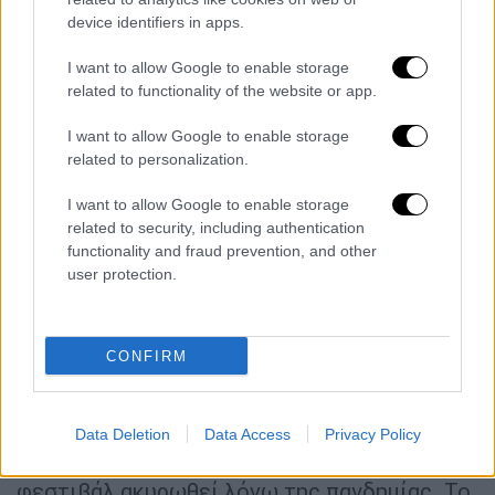
Μπιγιονσέ. Οι Green Day θα εμφανιστούν
device identifiers in apps.
στο Coachella ως συγκρότημα
για πρώτη
I want to allow Google to enable storage
φορά
, αν και ο frontman Μπίλι Τζο
related to functionality of the website or app.
Άρμστρονγκ εμφανίστηκε ως μέλος των
Replacements το 2014.
I want to allow Google to enable storage
related to personalization.
Ο Σκοτ έχει προγραμματιστεί ως τέταρτος
I want to allow Google to enable storage
headliner, καταλαμβάνοντας την ίδια θέση
related to security, including authentication
που είχαν οι No Doubt το 2024. Σε Δελτίο
functionality and fraud prevention, and other
Τύπου, οι εκπρόσωποι του Σκοτ
αναφέρουν
user protection.
ότι έχει προγραμματιστεί να είναι headliner
στην κεντρική σκηνή το βράδυ του Σαββάτου
«όπου θα κάνει το ντεμπούτο του στον
CONFIRM
κόσμο σε μια εντελώς νέα εποχή μουσικής».
Ο Σκοτ ήταν προγραμματισμένο να
Data Deletion
Data Access
Privacy Policy
εμφανιστεί ως headliner το 2020 πριν το
φεστιβάλ ακυρωθεί λόγω της πανδημίας. Το