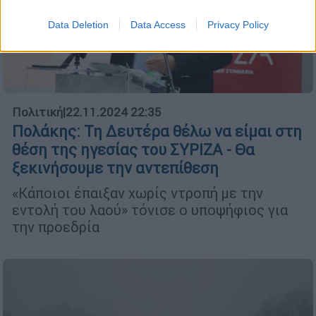
Data Deletion
Data Access
Privacy Policy
Πολιτική
|
22.11.2024 22:35
Πολάκης: Τη Δευτέρα θέλω να είμαι στη
θέση της ηγεσίας του ΣΥΡΙΖΑ - Θα
ξεκινήσουμε την αντεπίθεση
«Κάποιοι έπαιξαν χωρίς ντροπή με την
εντολή του λαού» τόνισε ο υποψήφιος για
την προεδρία