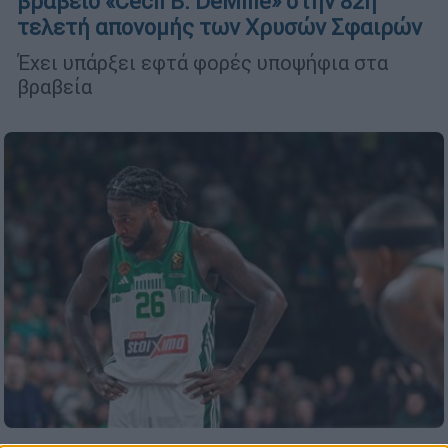
βραβείο «Cecil B. DeMille» στην 82η
τελετή απονομής των Χρυσών Σφαιρών
Έχει υπάρξει εφτά φορές υποψήφια στα
βραβεία