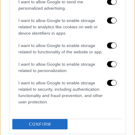
I want to allow Google to send me
personalized advertising.
I want to allow Google to enable storage
related to analytics like cookies on web or
Κόσμος
|
22.11.2024 22:40
device identifiers in apps.
Σε τροχιά κλιμάκωσης ο πόλεμος στην
Ουκρανία; Το επόμενο βήμα του Πούτιν,
I want to allow Google to enable storage
related to functionality of the website or app.
τα πυρηνικά και ο παράγοντας Τραμπ
Ποιό θα είναι το επόμενο βήμα του και το
I want to allow Google to enable storage
μέλλον της σύγκρουσης με την Ουκρανία;
related to personalization.
I want to allow Google to enable storage
related to security, including authentication
functionality and fraud prevention, and other
user protection.
CONFIRM