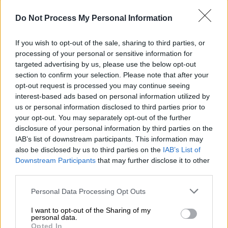
Αθλητισμός
|
22.11.2024 23:00
Euroleague: Κακή εικόνα και ήττα στο
Do Not Process My Personal Information
Κάουνας για τον Παναθηναϊκό
If you wish to opt-out of the sale, sharing to third parties, or
Οι Πράσινοι ηττήθηκαν με 84-77 απ' τη
processing of your personal or sensitive information for
Ζαλγκίρις
targeted advertising by us, please use the below opt-out
section to confirm your selection. Please note that after your
opt-out request is processed you may continue seeing
interest-based ads based on personal information utilized by
us or personal information disclosed to third parties prior to
your opt-out. You may separately opt-out of the further
disclosure of your personal information by third parties on the
IAB’s list of downstream participants. This information may
also be disclosed by us to third parties on the
IAB’s List of
Downstream Participants
that may further disclose it to other
third parties.
Please note that this website/app uses one or more Google
Personal Data Processing Opt Outs
services and may gather and store information including but
not limited to your visit or usage behaviour. You may click to
I want to opt-out of the Sharing of my
personal data.
grant or deny consent to Google and its third-party tags to
Opted In