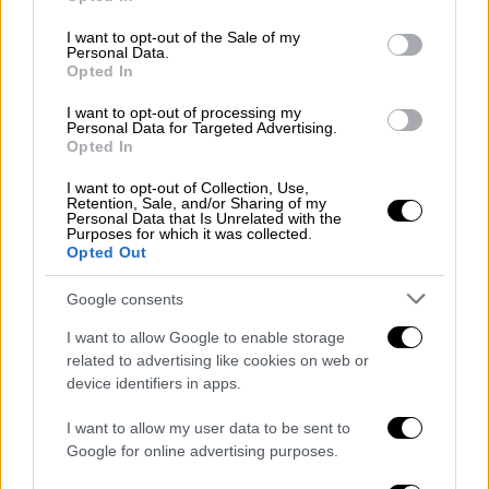
use your data for below specified purposes in below Google
consent section.
I want to opt-out of the Sale of my
Αθλητισμός
|
22.11.2024 22:50
Personal Data.
Ένοχος για βιασμό ο Κόνορ
Opted In
ΜακΓκρέγκορ - Θα πληρώσει 250.000
I want to opt-out of processing my
δολάρια
Personal Data for Targeted Advertising.
Opted In
Καλείται να καταβάλει αποζημίωση στη
I want to opt-out of Collection, Use,
Nikita Hand
Retention, Sale, and/or Sharing of my
Personal Data that Is Unrelated with the
Purposes for which it was collected.
Opted Out
Google consents
I want to allow Google to enable storage
related to advertising like cookies on web or
device identifiers in apps.
I want to allow my user data to be sent to
Google for online advertising purposes.