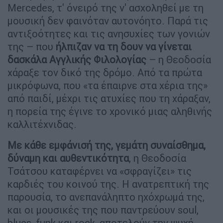
Mercedes, τ' όνειρό της ν' ασχοληθεί με τη
μουσική δεν φαινόταν αυτονόητο. Παρά τις
αντιξοότητες και τις ανησυχίες των γονιών
της – που
ήλπιζαν να τη δουν να γίνεται
δασκάλα Αγγλικής Φιλολογίας
– η Θεοδοσία
χάραξε τον δικό της δρόμο. Από τα πρώτα
μικρόφωνα, που «τα έπαιρνε στα χέρια της»
από παιδί, μέχρι τις ατυχίες που τη χάραξαν,
η πορεία της έγινε το χρονικό μιας αληθινής
καλλιτέχνιδας.
Με κάθε εμφάνισή της, γεμάτη συναίσθημα,
δύναμη και αυθεντικότητα
, η Θεοδοσία
Τσάτσου καταφέρνει να «σφραγίζει» τις
καρδιές του κοινού της. Η ανατρεπτική της
παρουσία, το ανεπανάληπτο ηχόχρωμά της,
και οι μουσικές της που παντρεύουν soul,
blues, funk και rock, αποτελούν την ψυχή