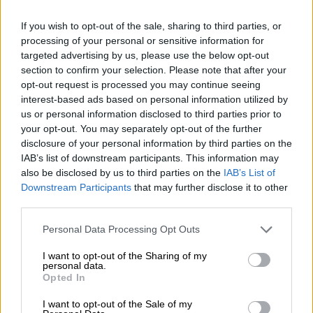
If you wish to opt-out of the sale, sharing to third parties, or
processing of your personal or sensitive information for
video
targeted advertising by us, please use the below opt-out
section to confirm your selection. Please note that after your
opt-out request is processed you may continue seeing
interest-based ads based on personal information utilized by
us or personal information disclosed to third parties prior to
your opt-out. You may separately opt-out of the further
Πιστεύετε ότι η αυξημένη πρόσβαση στη
disclosure of your personal information by third parties on the
IAB’s list of downstream participants. This information may
μουσική μέσω πλατφορμών όπως το
also be disclosed by us to third parties on the
IAB’s List of
YouTube και το Spotify έχει θετικό ή
Downstream Participants
that may further disclose it to other
αρνητικό αντίκτυπο στη μουσική βιομηχανία;
third parties.
Η μουσική βιομηχανία είναι πλέον αυτές οι
Please note that this website/app uses one or more Google
Personal Data Processing Opt Outs
services and may gather and store information including but
πλατφόρμες. Είναι πολύ εξυπηρετικές και
not limited to your visit or usage behaviour. You may click to
I want to opt-out of the Sharing of my
βολικές κατά κάποιο τρόπο. Μαθαίνουμε
personal data.
grant or deny consent to Google and its third-party tags to
Opted In
πολλά πράγματα που δεν θα τα γνωρίζαμε
use your data for below specified purposes in below Google
τόσο άμεσα. Σίγουρα έχει κινδύνους μια
consent section.
I want to opt-out of the Sale of my