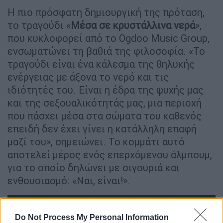
Η πιο πρόσφατη δημιουργική της πρόταση,
το τραγούδι «
Μέσα σε κρυστάλλινα νερά
»,
που κυκλοφορεί από το Ogdoo Music Group,
ενσωματώνει τη βαθιά της φιλοσοφία. «Το
τραγούδι είναι ένα κάλεσμα της θηλυκής
ενέργειας με άξονα το νερό και τις
ιδιότητές του. Είναι η έδρα της ψυχής μας
και της σεξουαλικότητάς μας, μια περιοχή
που πάσχει μέσα στα σώματα του καθενός
επειδή δεν έχει γίνει η κατάλληλη επαφή
μαζί του», σημειώνει. Το κομμάτι αυτό
αποτελεί μέρος ενός επερχόμενου άλμπουμ,
για το οποίο δηλώνει με σιγουριά και
ενθουσιασμό: «Ναι, είναι!».
Do Not Process My Personal Information