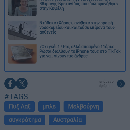
38χρονης Βρετανίδας που δολοφονήθηκε
στην Κυψέλη
Ντύθηκε «Χάρος», ανέβηκε στην οροφή
νοσοκομείου και κοιτούσε επίμονα τους
ασθενείς
«Όχι γκέι 17 Pro, αλλά σπασμένο 11άρι»:
Ρώσοι διαλύουν τα iPhone τους στο TikTok
για να... γίνουν πιο άνδρες
επόμενο
άρθρο
#TAGS
Πυξ Λαξ
μπλε
Μελβούρνη
συγκρότημα
Αυστραλία