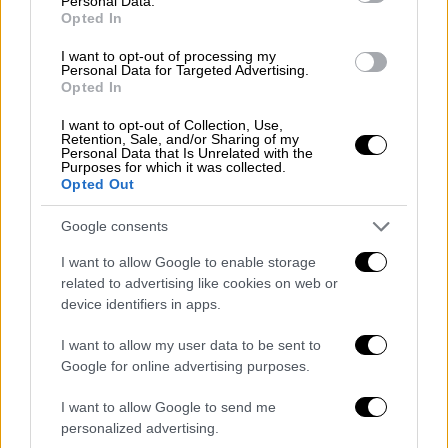
Personal Data.
τέτοια πρακτική. Όλα έχουν σχέση με το πώς
Opted In
τα χρησιμοποιεί κανείς.
I want to opt-out of processing my
Personal Data for Targeted Advertising.
Πιστεύετε ότι η απήχηση στα social media
Opted In
αντικατοπτρίζει την πραγματική αξία ενός
I want to opt-out of Collection, Use,
καλλιτέχνη;
Retention, Sale, and/or Sharing of my
Personal Data that Is Unrelated with the
Purposes for which it was collected.
Όχι βέβαια! Ο κόσμος των social media είναι
Opted Out
και ήταν πάντα πολύ ύποπτος και ψεύτικος.
Δεν έχω ασχοληθεί πολύ αλλά γνωρίζω όσα
Google consents
χρειάζεται για να κρατάω τις αποστάσεις
I want to allow Google to enable storage
μου.
related to advertising like cookies on web or
device identifiers in apps.
Πώς επηρέασαν τα παιδικά σας χρόνια και η
αυστηρή ανατροφή σας την καλλιτεχνική σας
I want to allow my user data to be sent to
ταυτότητα; Αν είχατε την ευκαιρία, τι θα
Google for online advertising purposes.
λέγατε σήμερα στη νεαρή Θεοδοσία που
I want to allow Google to send me
μεγάλωνε στην Αυστραλία;
personalized advertising.