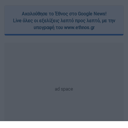
Ακολούθησε το Έθνος στο Google News!
Live όλες οι εξελίξεις λεπτό προς λεπτό, με την
υπογραφή του www.ethnos.gr