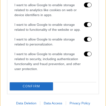
Πιστεύω πως η αφόρητη καταπίεση και όλο
I want to allow Google to enable storage
το δράμα που βίωσα, μ' έκαναν καλλιτέχνη
related to analytics like cookies on web or
device identifiers in apps.
και οι συνεχές απειλές των γονιών μου να
μην τολμήσω να τραγουδήσω ή να κάνω
I want to allow Google to enable storage
θέατρο. Ότι της λέω τώρα της μικρής
related to functionality of the website or app.
Θεοδοσίας τις έλεγα πάντα. «Πάμε. Τώρα.
I want to allow Google to enable storage
Και ότι γίνει. Και μην ξεχνάς να το
related to personalization.
γουστάρεις πολύ και να χαμογελάς ότι και να
γίνει».
I want to allow Google to enable storage
related to security, including authentication
Πόσο έχουν επηρεάσει οι θρησκευτικές
functionality and fraud prevention, and other
πεποιθήσεις της μητέρας σας τη ζωή και την
user protection.
τέχνη σας; Υπάρχει κάτι από αυτές που
κρατάτε ακόμα;
CONFIRM
Με πίεζε πολύ η μητέρα μου με την
Ορθόδοξη μανία της και αναγκαζόμουν να τις
λέω πολλά ψέματα για να μην την τσατίζω
Data Deletion
Data Access
Privacy Policy