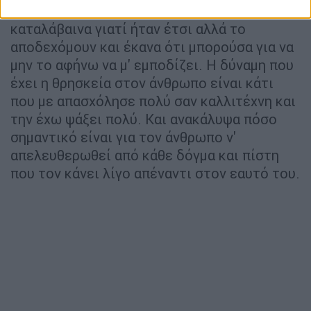
και φάω ξύλο. Δεν ήξερα και δεν
καταλάβαινα γιατί ήταν έτσι αλλά το
αποδεχόμουν και έκανα ότι μπορούσα για να
μην το αφήνω να μ' εμποδίζει. Η δύναμη που
έχει η θρησκεία στον άνθρωπο είναι κάτι
που με απασχόλησε πολύ σαν καλλιτέχνη και
την έχω ψάξει πολύ. Και ανακάλυψα πόσο
σημαντικό είναι για τον άνθρωπο ν'
απελευθερωθεί από κάθε δόγμα και πίστη
που τον κάνει λίγο απέναντι στον εαυτό του.