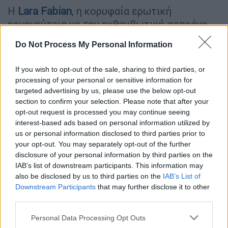
Η
Lara Fabian
, η κορυφαία ερωτική
ερμηνεύτρια με την εκθαμβωτική σοπράνο
φωνή, που
έχει πουλήσει πάνω από 28
Do Not Process My Personal Information
εκατομμύρια άλμπουμ παγκοσμίως
,
επιστρέφει στην Ελλάδα για μία μαγευτική
If you wish to opt-out of the sale, sharing to third parties, or
εμφάνιση στο πλαίσιο της περιοδείας της
processing of your personal or sensitive information for
«
Voices
».
targeted advertising by us, please use the below opt-out
section to confirm your selection. Please note that after your
opt-out request is processed you may continue seeing
ΔΙΑΒΑΣΤΕ ΕΠΙΣΗΣ
interest-based ads based on personal information utilized by
us or personal information disclosed to third parties prior to
Μουσική
|
22.02.2025 04:31
your opt-out. You may separately opt-out of the further
Η Ελλάδα υποδέχεται τα κορυφαία
disclosure of your personal information by third parties on the
IAB’s list of downstream participants. This information may
ονόματα της παγκόσμιας μουσικής -
also be disclosed by us to third parties on the
IAB’s List of
Οι συναυλίες που ανυπομονούμε να
Downstream Participants
that may further disclose it to other
δούμε
third parties.
Please note that this website/app uses one or more Google
Personal Data Processing Opt Outs
services and may gather and store information including but