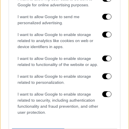
Google for online advertising purposes.
I want to allow Google to send me
personalized advertising.
Η Lara Fabian είναι γνωστή για την
I want to allow Google to enable storage
related to analytics like cookies on web or
ικανότητά της να μεταδίδει την ένταση και
device identifiers in apps.
την ευαισθησία του έρωτα μέσα από τις
ερμηνείες της. Τραγούδια όπως το
I want to allow Google to enable storage
συγκλονιστικό «
Je suis malade
» έχουν
related to functionality of the website or app.
σημαδέψει ανεξίτηλα το κοινό,
I want to allow Google to enable storage
αναδεικνύοντας τη μοναδική δύναμη της
related to personalization.
φωνής και της ερμηνευτικής της τέχνης.
I want to allow Google to enable storage
Η περιοδεία «Voices» υπόσχεται να
related to security, including authentication
functionality and fraud prevention, and other
αποκαλύψει τη φρέσκια, λαμπερή πλευρά της
user protection.
καλλιτεχνικής της προσωπικότητας,
προσφέροντας στο κοινό της Αθήνας ένα