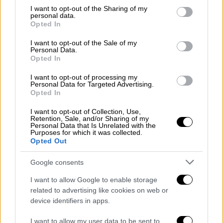
not limited to your visit or usage behaviour. You may click to
I want to opt-out of the Sharing of my
Στις
4 Ιουνίου 2025
, η θρυλική καλλιτέχνις
personal data.
grant or deny consent to Google and its third-party tags to
Opted In
θα ανέβει στη σκηνή του
Christmas Theater
use your data for below specified purposes in below Google
consent section.
στην Αθήνα, για να μας χαρίσει μια μοναδική
I want to opt-out of the Sale of my
Personal Data.
μουσική εμπειρία. Η δημιουργός των
Opted In
διαχρονικών επιτυχιών «
Jet’aime
», «
La
I want to opt-out of processing my
Difference
», και τόσων άλλων θα ερμηνεύσει
Personal Data for Targeted Advertising.
τα πιο αγαπημένα τραγούδια της με νέες
Opted In
ενορχηστρώσεις, συνοδευόμενη από επτά
I want to opt-out of Collection, Use,
εξαιρετικούς καλλιτέχνες και μια δυναμική
Retention, Sale, and/or Sharing of my
Personal Data that Is Unrelated with the
ζωντανή μπάντα.
Purposes for which it was collected.
Opted Out
Google consents
I want to allow Google to enable storage
related to advertising like cookies on web or
device identifiers in apps.
video
I want to allow my user data to be sent to