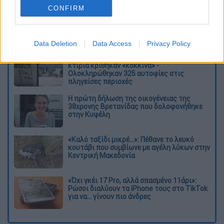
συναυλιακό ταξίδι γεμάτο συγκίνηση, πάθος
CONFIRM
και νοσταλγία.
Διαβάστε ακόμη
Data Deletion
Data Access
Privacy Policy
Η «μαύρη» καταγραφή των πυρκαγιών: 118
κτίρια κρίθηκαν «κόκκινα» -
Ολοκληρώθηκαν 325 αυτοψίες στις
πληγείσες περιοχές
Η πρώτη δήλωση της οικογένειας της
38χρονης Βρετανίδας που δολοφονήθηκε
στην Κυψέλη
«Καλό ταξίδι μικρέ...»: Πέθανε το λευκό
κουτάβι που συμβίωνε με αγέλη λύκων στην
Κεντρική Μακεδονία
«Όχι γκέι 17 Pro, αλλά σπασμένο 11άρι»:
Ρώσοι διαλύουν τα iPhone τους στο TikTok
για να... γίνουν πιο άνδρες