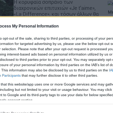
Η κορυφαία σοπράνο των
διαχρονικών επιτυχιών «Je t’aime»,
Με
«La Difference», και τόσων άλλων θα
Μ
ερμηνεύσει στο Christmas Theatre τα
0
πιο αγαπημένα τραγούδια της με νέες
ocess My Personal Information
ενορχηστρώσεις, συνοδευόμενη από
επτά εξαιρετικούς καλλιτέχνες και
to opt-out of the sale, sharing to third parties, or processing of your per
μια δυναμική ζωντανή μπάντα
formation for targeted advertising by us, please use the below opt-out s
Με
r selection. Please note that after your opt-out request is processed y
eing interest-based ads based on personal information utilized by us or
Μ
disclosed to third parties prior to your opt-out. You may separately opt-
0
losure of your personal information by third parties on the IAB’s list of
. This information may also be disclosed by us to third parties on the
IA
Μουσική
|
21.04.2025 21:15
Participants
that may further disclose it to other third parties.
Πλησιάζει η μεγάλη συναυλία του
 that this website/app uses one or more Google services and may gath
Κε
Kamasi Washington
including but not limited to your visit or usage behaviour. You may click 
Κ
 to Google and its third-party tags to use your data for below specifi
Μία ξεχωριστή συναυλία που θα
0
ogle consent section.
μείνει στην ιστορία