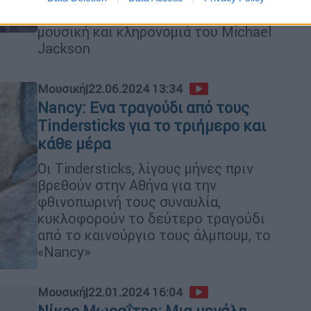
δυναμικό αφιέρωμα στη μοναδική
μουσική και κληρονομιά του Michael
Jackson
Μουσική
|
22.06.2024 13:34
Nancy: Ενα τραγούδι από τους
Tindersticks για το τριήμερο και
κάθε μέρα
Οι Tindersticks, λίγους μήνες πριν
βρεθούν στην Αθήνα για την
φθινοπωρινή τους συναυλία,
κυκλοφορούν το δεύτερο τραγούδι
από το καινούργιο τους άλμπουμ, το
«Nancy»
Μουσική
|
22.01.2024 16:04