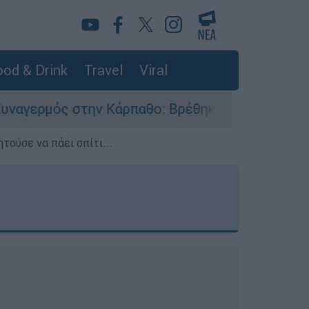
od & Drink
Travel
Viral
Κάρπαθο: Βρέθηκαν παλιά πυρομαχικά στο Αρδάν
τούσε να πάει σπίτι...