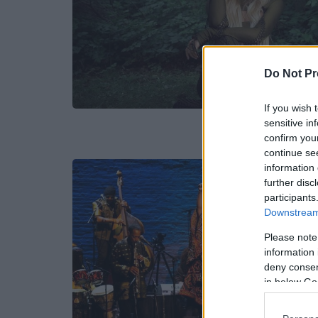
Do Not Pr
If you wish 
sensitive in
confirm you
continue se
information 
further disc
participants
Downstream 
Please note
information 
deny consent
in below Go