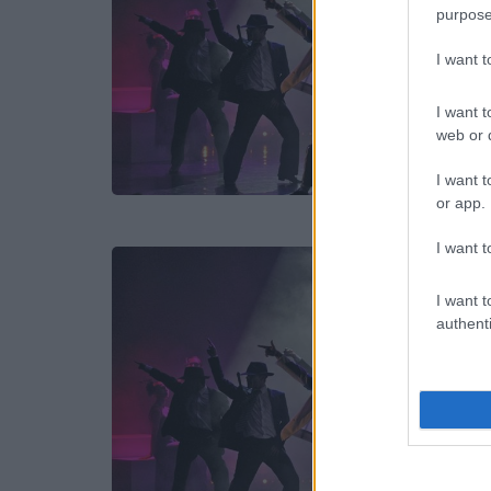
purpose
I want 
I want t
web or d
I want t
or app.
I want t
I want t
authenti