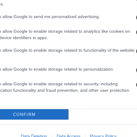
s.
Μέσα από έναν συνδυασμό σύγχρονου
χορού, θεάτρου, κλασικού μπαλέτου
to allow Google to send me personalized advertising.
και εντυπωσιακών video προβολών
ζωντανεύει με συναρπαστικό τρόπο
o allow Google to enable storage related to analytics like cookies on
evice identifiers in apps.
το πνεύμα του Βασιλιά της Ποπ, που
φέτος συμπληρώνονται 15 χρόνια από
o allow Google to enable storage related to functionality of the website
τον θάνατό του
o allow Google to enable storage related to personalization.
Θέατρο
|
10.09.2024 16:02
Moonwalk: Μια ονειρική βόλτα στο
o allow Google to enable storage related to security, including
φεγγάρι με οδηγό τον θρυλικό
cation functionality and fraud prevention, and other user protection.
Michael Jackson
Το Europaballett St. Pölten
ετοιμάζεται να καθηλώσει το
CONFIRM
ελληνικό κοινό την Δευτέρα 11
Νοεμβρίου στο Christmas Theater με
την παράσταση Moonwalk, ένα
Data Deletion
Data Access
Privacy Policy