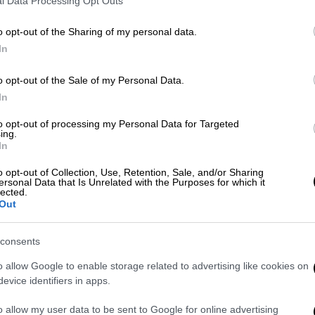
l Data Processing Opt Outs
o opt-out of the Sharing of my personal data.
ΑΠ
In
Μουσική
|
15.04.2025 19:10
Π
Λάρα Φαμπιάν: Η κορυφαία
σ
o opt-out of the Sale of my Personal Data.
ερωτική ερμηνεύτρια επιστρέφει
,
In
στην Αθήνα
to opt-out of processing my Personal Data for Targeted
ing.
Στις 4 Ιουνίου 2025, η θρυλική
In
καλλιτέχνις θα ανέβει στη σκηνή του
Δε
Christmas Theater στην Αθήνα, για να
o opt-out of Collection, Use, Retention, Sale, and/or Sharing
Δ
ersonal Data that Is Unrelated with the Purposes for which it
μας χαρίσει μια μοναδική μουσική
lected.
Out
εμπειρία
consents
Μουσική
|
11.11.2024 12:40
o allow Google to enable storage related to advertising like cookies on
Moonwalk: Μια ονειρική βόλτα στο
evice identifiers in apps.
φεγγάρι με οδηγό τον θρυλικό
o allow my user data to be sent to Google for online advertising
Michael Jackson