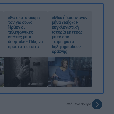
«Θα σκοτώσουμε
«Μου έδωσαν έναν
τον γιο σου»:
μήνα ζωής»: Η
Ήρθαν οι
συγκλονιστική
τηλεφωνικές
ιστορία μητέρας
απάτες με AI
μετά από
deepfake - Πώς να
τσιμπήματα
προστατευτείτε
δηλητηριώδους
αράχνης
επόμενο άρθρο