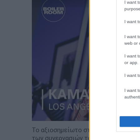
I want t
purpose
I want 
I want t
web or d
I want t
or app.
I want t
I want t
authenti
Το αξιοσημείωτο στοιχείο του Kamasi
των συνεργασιών του - έχει εμφανιστ