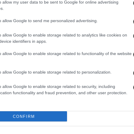
o allow my user data to be sent to Google for online advertising
s.
to allow Google to send me personalized advertising.
o allow Google to enable storage related to analytics like cookies on
evice identifiers in apps.
o allow Google to enable storage related to functionality of the website
video
o allow Google to enable storage related to personalization.
o allow Google to enable storage related to security, including
cation functionality and fraud prevention, and other user protection.
CONFIRM
 Washington είναι το εύρος και η ποικιλία
εί με τους Snoop Dogg, Kendrick Lamar,