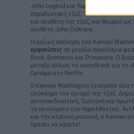
John Legend και Raphael Saadiq, ανα
παραδοσιακή τζαζ. Έχει περιοδεύσει 
και συνθέτη της τζαζ, και θεωρεί ω
συνθέτη John Coltrane.
Η μαζική απήχηση του Kamasi Washin
εμφανίσεις
σε μεγάλα παγκόσμια φεστι
Rock, Bonnaroo και Primavera. Ο διά
μεταξύ άλλων, το soundtrack για το 
Ομπάμα στο Netflix.
Ο Kamasi Washington ξεπέρασε όλα τ
ολόκληρο τον ορισμό της τζαζ. Δημι
αυτοσχεδιαστική, ζωντανή και πρωτό
τα ακούσματα του παρελθόντος. Αντλ
και την κλασική μουσική, ο Kamasi ε
πρέπει να χάσετε!