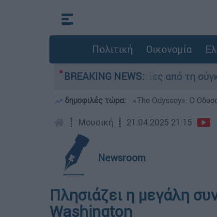
Πολιτική
Οικονομία
Ελ
τέθεσαν οι δύο τραυματίες από τη σύγκρουση τ
BREAKING NEWS:
δημοφιλές τώρα:
«Τhe Odyssey»: Ο Οδυσ
┋
Μουσική
┋
21.04.2025 21:15
Newsroom
Πλησιάζει η μεγάλη συ
Washington