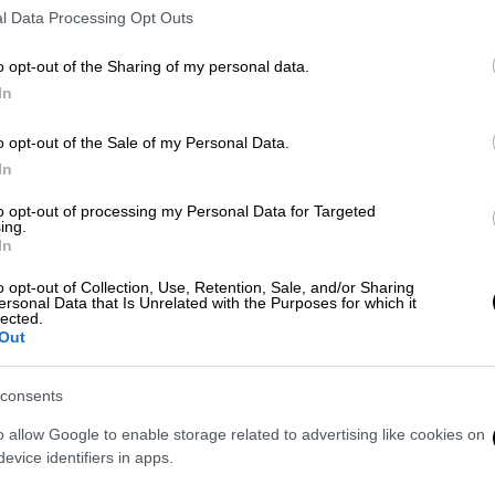
l Data Processing Opt Outs
o opt-out of the Sharing of my personal data.
In
ing» στο Piraeus Club Academy
o opt-out of the Sale of my Personal Data.
In
to opt-out of processing my Personal Data for Targeted
 της
τζαζ
από το Λος Άντζελες,
θεωρείται ο
ing.
 Η δουλειά του είναι ευρηματική και υψηλού
In
εχνικά είτε πολιτικά. Το άλμπουμ «
The
o opt-out of Collection, Use, Retention, Sale, and/or Sharing
ανήγγειλε την εμφάνιση του, ενώ το 2018
ersonal Data that Is Unrelated with the Purposes for which it
lected.
Το «The Epic» κυκλοφόρησε με μεγάλη
Out
 σχόλια από τους κριτικούς, και κέρδισε
μβανομένων του αμερικανικού μουσικού
consents
 της χρονιάς, «
Gilles Peterson
».
o allow Google to enable storage related to advertising like cookies on
evice identifiers in apps.