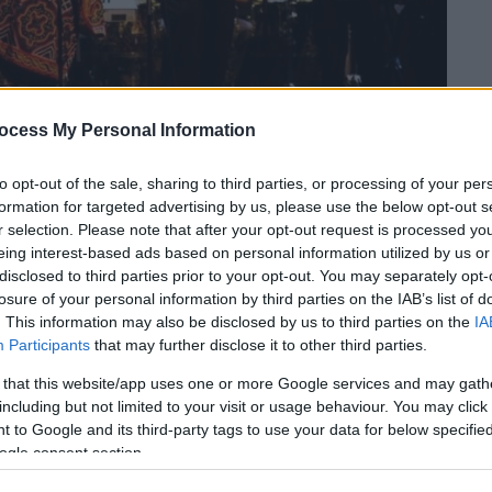
ocess My Personal Information
to opt-out of the sale, sharing to third parties, or processing of your per
formation for targeted advertising by us, please use the below opt-out s
 το ΕΘΝΟΣ στη Google
r selection. Please note that after your opt-out request is processed y
eing interest-based ads based on personal information utilized by us or
disclosed to third parties prior to your opt-out. You may separately opt-
ton
ξεκίνησε μια διά βίου αναζήτηση
losure of your personal information by third parties on the IAB’s list of
ιθμα θαύματα της μουσικής. Ένα βράδυ, ο
. This information may also be disclosed by us to third parties on the
IA
φωνο του πάνω στο πιάνο και ο Kamasi,
Participants
that may further disclose it to other third parties.
υ οργάνου το πήρε στα χέρια του.
 that this website/app uses one or more Google services and may gath
αξόφωνο - στην πραγματικότητα, δεν είχε
including but not limited to your visit or usage behaviour. You may click 
αιξε τη σύνθεση του Wayne Shorter «
Sleeping
 to Google and its third-party tags to use your data for below specifi
ogle consent section.
μένο του τραγούδι εκείνη την εποχή.