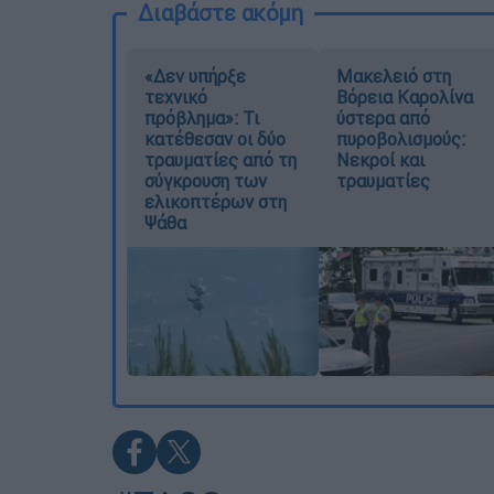
Διαβάστε ακόμη
«Δεν υπήρξε
Μακελειό στη
τεχνικό
Βόρεια Καρολίνα
πρόβλημα»: Τι
ύστερα από
κατέθεσαν οι δύο
πυροβολισμούς:
τραυματίες από τη
Νεκροί και
σύγκρουση των
τραυματίες
ελικοπτέρων στη
Ψάθα