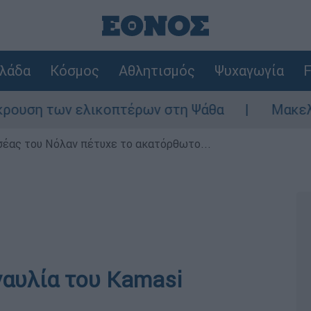
λάδα
Κόσμος
Αθλητισμός
Ψυχαγωγία
F
ων ελικοπτέρων στη Ψάθα
Μακελειό στη Βό
σέας του Νόλαν πέτυχε το ακατόρθωτο...
ναυλία του Kamasi