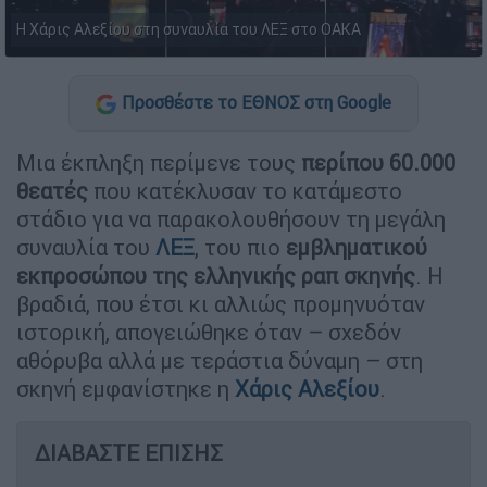
Η Χάρις Αλεξίου στη συναυλία του ΛΕΞ στο OAKA
Προσθέστε το ΕΘΝΟΣ στη Google
Μια έκπληξη περίμενε τους
περίπου 60.000
θεατές
που κατέκλυσαν το κατάμεστο
στάδιο για να παρακολουθήσουν τη μεγάλη
συναυλία του
ΛΕΞ
, του πιο
εμβληματικού
εκπροσώπου της
ελληνικής ραπ σκηνής
. Η
βραδιά, που έτσι κι αλλιώς προμηνυόταν
ιστορική, απογειώθηκε όταν – σχεδόν
αθόρυβα αλλά με τεράστια δύναμη – στη
σκηνή εμφανίστηκε η
Χάρις Αλεξίου
.
ΔΙΑΒΑΣΤΕ ΕΠΙΣΗΣ