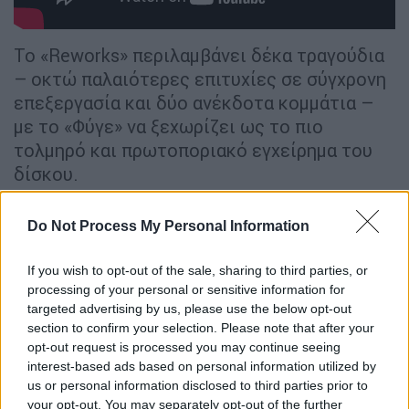
Το «Reworks» περιλαμβάνει δέκα τραγούδια
– οκτώ παλαιότερες επιτυχίες σε σύγχρονη
επεξεργασία και δύο ανέκδοτα κομμάτια –
με το «Φύγε» να ξεχωρίζει ως το πιο
τολμηρό και πρωτοποριακό εγχείρημα του
δίσκου.
ΛΕΞ: Εκτός ελέγχου η χρήση
Do Not Process My Personal Information
καπνογόνων στη συναυλία του – Ο
κόσμος δυσκολευόταν να αναπνεύσει
If you wish to opt-out of the sale, sharing to third parties, or
processing of your personal or sensitive information for
Η σκηνή έχει στηθεί στο ένα άκρο του
targeted advertising by us, please use the below opt-out
σταδίου, με φόντο τον επιβλητικό Τοίχο
section to confirm your selection. Please note that after your
opt-out request is processed you may continue seeing
των Εθνών, ενώ τέσσερις τεράστιες
interest-based ads based on personal information utilized by
γιγαντοοθόνες μεταδίδουν κάθε στιγμή,
us or personal information disclosed to third parties prior to
επιτρέποντας ακόμα και στους πιο
your opt-out. You may separately opt-out of the further