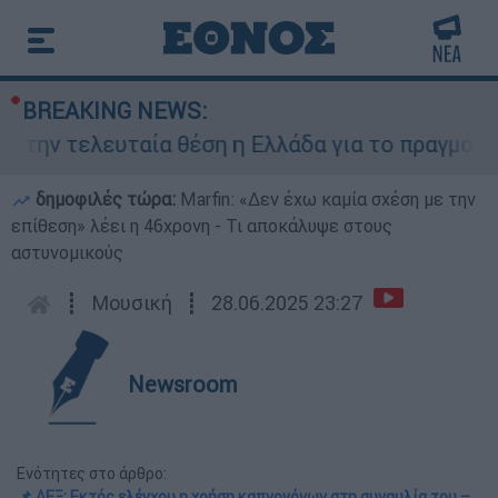
BREAKING NEWS:
τελευταία θέση η Ελλάδα για το πραγματικό δια
δημοφιλές τώρα:
Marfin: «Δεν έχω καμία σχέση με την
επίθεση» λέει η 46χρονη - Τι αποκάλυψε στους
αστυνομικούς
┋
Μουσική
┋
28.06.2025 23:27
Newsroom
Ενότητες στο άρθρο:
📌 ΛΕΞ: Εκτός ελέγχου η χρήση καπνογόνων στη συναυλία του –