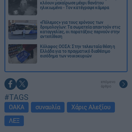
κλόουν μαχαίρωσε μέχρι θανάτου
ηλικιωμένο - Τον κατέγραψε κάμερα
«Πόλεμος» για τους χρόνους των
δρομολογίων: Τα σωματεία απαντούν στις
καταγγελίες, οι παρατάξεις περνούν στην
αντεπίθεση
Κόλαφος ΟΟΣΑ: Στην τελευταία θέση η
Ελλάδα για το πραγματικό διαθέσιμο
εισόδημα των νοικοκυριών
επόμενο
άρθρο
#TAGS
ΟΑΚΑ
συναυλία
Χάρις Αλεξίου
ΛΕΞ