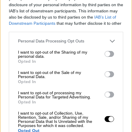
απομακρυσμένους θεατές να νιώσουν μέρος
disclosure of your personal information by third parties on the
της συναυλίας.
Η μουσική εκδήλωση
IAB’s list of downstream participants. This information may
also be disclosed by us to third parties on the
IAB’s List of
ξεκίνησε λίγο μετά τις 21:00
, μέσα σε
Downstream Participants
that may further disclose it to other
αποθέωση, με την ενέργεια του πλήθους ν'
third parties.
αγγίζει κόκκινο.
Η συναυλία έγινε sold out
Please note that this website/app uses one or more Google
Personal Data Processing Opt Outs
λίγη ώρα μετά την ανακοίνωσή της.
services and may gather and store information including but
not limited to your visit or usage behaviour. You may click to
I want to opt-out of the Sharing of my
personal data.
grant or deny consent to Google and its third-party tags to
Opted In
use your data for below specified purposes in below Google
consent section.
I want to opt-out of the Sale of my
Personal Data.
Opted In
I want to opt-out of processing my
Personal Data for Targeted Advertising.
Opted In
I want to opt-out of Collection, Use,
Retention, Sale, and/or Sharing of my
Personal Data that Is Unrelated with the
Στιγμιότυπο από τη συναυλία του ΛΕΞ στο ΟΑΚΑ (Copyright:
Purposes for which it was collected.
ΕΘΝΟΣ)
Opted Out