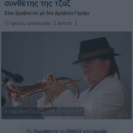
συνθέτης της τζαζ
Είχε βραβευτεί με δύο βραβεία Γκράμι
🕛 χρόνος ανάγνωσης: 2 λεπτά ┋
Ο Τσακ Μαντζιόνε (LUCAS JACKSON/AP)
Προσθέστε το ΕΘΝΟΣ στη Google