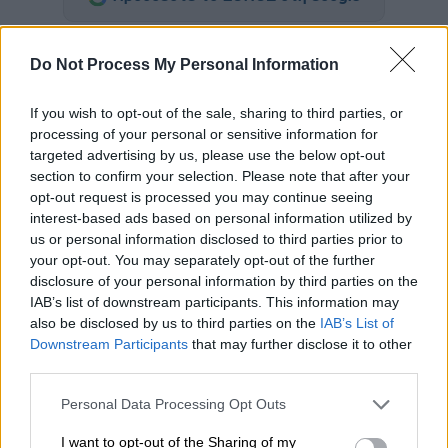
Την τελευταία του
πνοή
άφησε σε ηλικία 84
Do Not Process My Personal Information
ετών ο
γνωστός τρομπετίστας
και
συνθέτης
της
τζαζ
,
Τσακ Μαντζιόνε
.
If you wish to opt-out of the sale, sharing to third parties, or
processing of your personal or sensitive information for
Η είδηση έγινε γνωστή μέσω
δελτίου τύπου
targeted advertising by us, please use the below opt-out
από γραφείο τελετών στο
Ρότσεστερ
της
section to confirm your selection. Please note that after your
Νέας Υόρκης
, με την οικογένεια του
opt-out request is processed you may continue seeing
interest-based ads based on personal information utilized by
μουσικού να δηλώνει «
με βαθιά θλίψη ότι ο
us or personal information disclosed to third parties prior to
Τσακ απεβίωσε ειρηνικά στον ύπνο του στο
your opt-out. You may separately opt-out of the further
σπίτι του στο Ρότσεστερ την Τρίτη (22/7)
».
disclosure of your personal information by third parties on the
IAB’s list of downstream participants. This information may
Η σύνθεση «
Feels So Good
» έγινε επιτυχία
also be disclosed by us to third parties on the
IAB’s List of
το 1978, με τον
Μαντζιόνε
να είναι γέννημα
Downstream Participants
that may further disclose it to other
θρέμμα του
Ρότσεστερ
, αρχίζοντας να παίζει
third parties.
τζαζ από έφηβος. Ο ίδιος κέρδισε
δύο
Please note that this website/app uses one or more Google
Personal Data Processing Opt Outs
βραβεία Γκράμι
στην 60χρονη καριέρα του,
services and may gather and store information including but
not limited to your visit or usage behaviour. You may click to
I want to opt-out of the Sharing of my
ενώ βραβεύτηκε για την καλύτερη