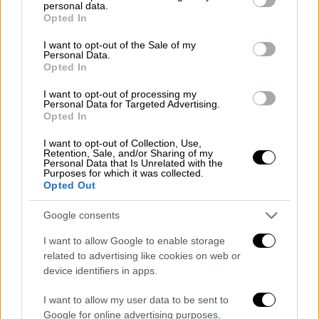
personal data.
grant or deny consent to Google and its third-party tags to
ορχηστρική σύνθεση για το «
Bellavia
», το
Opted In
use your data for below specified purposes in below Google
οποίο ονομάστηκε προς τιμήν της μητέρας
consent section.
I want to opt-out of the Sale of my
του. Μάλιστα, ήταν
υποψήφιος
για το
Personal Data.
Opted In
βραβείο συνολικά 14 φορές.
I want to opt-out of processing my
Το «
Feels So Good
» είναι ένα αισιόδοξο
Personal Data for Targeted Advertising.
Opted In
ορχηστρικό κομμάτι, που η συνολική του
εκδοχή διαρκεί 10 λεπτά και παρέμεινε 25
I want to opt-out of Collection, Use,
Retention, Sale, and/or Sharing of my
εβδομάδες στο
Billboard Hot 100 chart
, ενώ
Personal Data that Is Unrelated with the
Purposes for which it was collected.
το 1978 έφτασε στο νούμερο 4. Παράλληλα,
Opted Out
ήταν αναγνωρίσιμος για το ιδιαίτερο στιλ
του στο απόγειο της καριέρας του, έχοντας
Google consents
μακριά μαλλιά και ένα καφέ καπέλο από
I want to allow Google to enable storage
τσόχα με φτερωτή μπάντα, το οποίο δώρισε
related to advertising like cookies on web or
στο
Smithsonian
.
device identifiers in apps.
Επιπλέον, συνέθεσε και ερμήνευσε το «
Give
I want to allow my user data to be sent to
Google for online advertising purposes.
it All You Got
», που ήταν το τραγούδι για τους