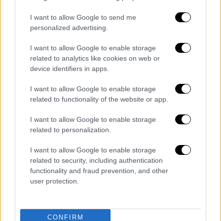
Χειμερινούς Ολυμπιακούς Αγώνες
του 1980
I want to allow Google to send me
στο
Λέικ Πλάσιντ
της
Νέας Υόρκης
. Ο
personalized advertising.
Μαντζιόνε
, επίσης, έγινε γνωστός για τις
I want to allow Google to enable storage
επαναλαμβανόμενες εμφανίσεις του ως μια
related to analytics like cookies on web or
χιουμοριστική εκδοχή του εαυτού του στην
device identifiers in apps.
prime time σειρά κινουμένων σχεδίων του
Fox
«
King of the Hill
».
I want to allow Google to enable storage
related to functionality of the website or app.
I want to allow Google to enable storage
related to personalization.
I want to allow Google to enable storage
related to security, including authentication
video
functionality and fraud prevention, and other
user protection.
CONFIRM