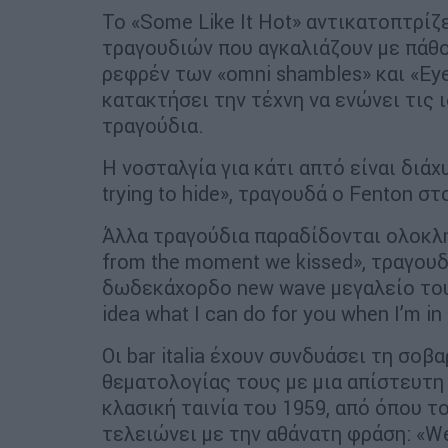
Το «Some Like It Hot» αντικατοπτρίζ
τραγουδιών που αγκαλιάζουν με πάθο
ρεφρέν των «omni shambles» και «Eye
κατακτήσει την τέχνη να ενώνει τις 
τραγούδια.
Η νοσταλγία για κάτι απτό είναι διάχυ
trying to hide», τραγουδά ο Fenton σ
Άλλα τραγούδια παραδίδονται ολοκληρ
from the moment we kissed», τραγουδ
δωδεκάχορδο new wave μεγαλείο του 
idea what I can do for you when I’m in
Οι bar italia έχουν συνδυάσει τη σοβ
θεματολογίας τους με μια απίστευτη
κλασική ταινία του 1959, από όπου τ
τελειώνει με την αθάνατη φράση: «Wel