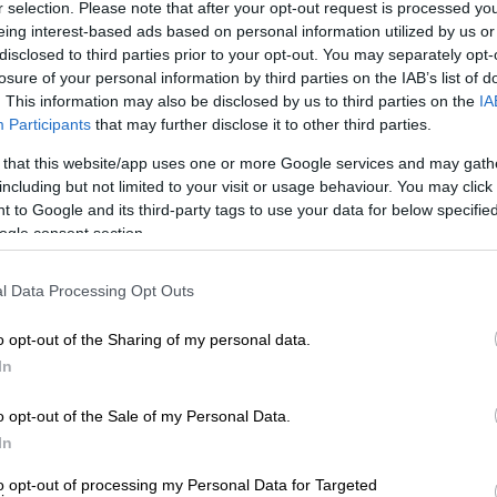
r selection. Please note that after your opt-out request is processed y
γεμάτο ρομαντισμό, μυστήριο, και έκσταση
,
eing interest-based ads based on personal information utilized by us or
 μαγευτική folk pop, μεθυσμένες μπαλάντες
disclosed to third parties prior to your opt-out. You may separately opt-
αιφνιδιάζουν ευχάριστα.
Ο δίσκος αποτελεί
losure of your personal information by third parties on the IAB’s list of
Nina Cristante, του Jezmi Tarik Fehmi και
. This information may also be disclosed by us to third parties on the
IA
Participants
that may further disclose it to other third parties.
ών που ξεπέρασαν τις underground ρίζες
ό, πανοραμικό ορίζοντα.
 that this website/app uses one or more Google services and may gath
including but not limited to your visit or usage behaviour. You may click 
 to Google and its third-party tags to use your data for below specifi
ogle consent section.
l Data Processing Opt Outs
φική κυκλοφορία λίγο πριν το πρώτο
o opt-out of the Sharing of my personal data.
In
o opt-out of the Sale of my Personal Data.
 ο σπουδαίος David Byrne έρχονται στην
In
to opt-out of processing my Personal Data for Targeted