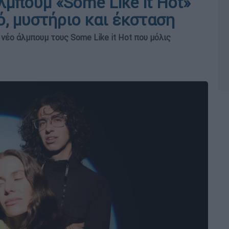
άλμπουμ «Some Like it Hot»
ό, μυστήριο και έκσταση
 νέο άλμπουμ τους Some Like it Hot που μόλις