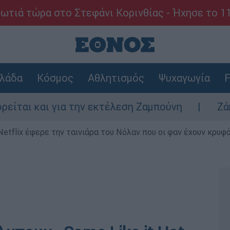
ωτιά τώρα στο Στεφάνι Κορινθίας - Ήχησε το 1
λάδα
Κόσμος
Αθλητισμός
Ψυχαγωγία
F
ι για την εκτέλεση Ζαμπούνη
Ζάκυνθος: Τ
Netflix έφερε την ταινιάρα του Νόλαν που οι φαν έχουν κρυφό