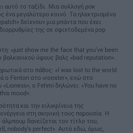
ει αυτό το ταξίδι. Μια συλλογή ροκ
ς ένα μεγαλύτερο κοινό. Τα ηλεκτρισμένα
patch» δείχνουν μια μπάντα που έχει
ιδιορρυθμίες της σε σφιχτοδεμένα pop
τη: «just show me the face that you've been
το βαλκανικού ύφους βαλς «bad reputation».
ωτικά στο πάθος: «I was lost to the world
ά ο Fenton στο «rooster», ενώ στο
«Lioness», ο Fehmi δηλώνει: «You have no
 this mood».
αρότητα και την ειλικρίνεια της
 ενέργεια στη σκηνική τους παρουσία. Η
ο άλμπουμ δανείζεται τον τίτλο του,
l, nobody’s perfect». Αυτό εδώ, όμως,