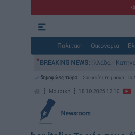
Φ
Πολιτική
Οικονομία
Ελ
 ανθρωποκτονίες στην Ελλάδα - Κατηγορείται κα
BREAKING NEWS:
δημοφιλές τώρα:
Σου καίει το μυαλό: Το 
┋
Μουσική
┋
18.10.2025 12:10
Newsroom