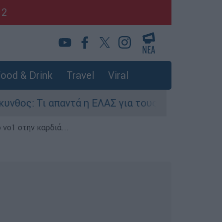
12
ood & Drink
Travel
Viral
ι απαντά η ΕΛΑΣ για τους 8 βιασμούς τουριστρι
 νο1 στην καρδιά...