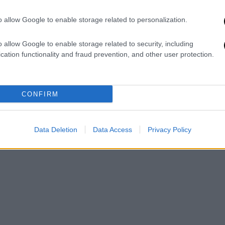
 πενταμελή μπάντα που χαρίζει πολλαπλά
νει τα mosh pits των φεστιβάλ όσο και να
o allow Google to enable storage related to personalization.
ωτικής σιωπής.
o allow Google to enable storage related to security, including
cation functionality and fraud prevention, and other user protection.
CONFIRM
Data Deletion
Data Access
Privacy Policy