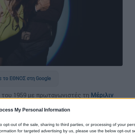
 το ΕΘΝΟΣ στη Google
ία του 1959 με πρωταγωνιστές τη
Μέριλιν
κ Λέμον
. Αφηγείται την ιστορία μιας ομάδας
 μια περιπετειώδη διαδρομή.
Είναι αστεία,
ocess My Personal Information
ική
– μια επίδειξη ενός τριπλού ταλέντου
to opt-out of the sale, sharing to third parties, or processing of your per
ες ίσως δεν είναι τυχαίες.
formation for targeted advertising by us, please use the below opt-out s