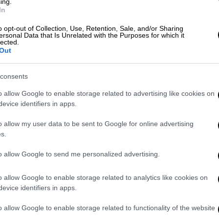
ing.
In
ρώιμες, χειροποίητες ηχογραφήσεις τους
o opt-out of Collection, Use, Retention, Sale, and/or Sharing
ersonal Data that Is Unrelated with the Purposes for which it
ome Like It Hot»- διαμορφώθηκε μέσα από
lected.
Out
ες.
23
, περνώντας από το υπόγειο κοινό τους
consents
ό τη Matador που απέσπασαν διθυραμβικές
o allow Google to enable storage related to advertising like cookies on
ρικών μηνών - το εκλεπτυσμένο «
Tracey
evice identifiers in apps.
its
» - ήταν ένα ντροπαλό συγκρότημα, που
σε τα σετ του μέσα στο σκοτάδι και
o allow my user data to be sent to Google for online advertising
s.
σκήνια.
to allow Google to send me personalized advertising.
 όλο τον κόσμο
, με εμφανίσεις από την
λυήμερα sold-out live
στη Νέα Υόρκη και το
o allow Google to enable storage related to analytics like cookies on
 σε φεστιβάλ όπως τα Corona Capital,
evice identifiers in apps.
 από 160 συναυλίες παγκοσμίως την περίοδο
 γύρω τους, μεταμορφώνοντας τον εαυτό
o allow Google to enable storage related to functionality of the website