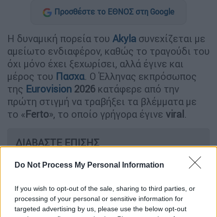
Προσθέστε το ΕΘΝΟΣ στη Google
Η δυναμική πορεία του
Akyla
συνεχίζεται με
αμείωτο ενδιαφέρον, καθώς το τραγούδι του
όχι μόνο έχει ξεχωρίσει, αλλά έγινε και
μέρος του
Πασχα
. Ο Έλληνας εκπρόσωπος
της
Eurovision
2026
κατάφερε από την
πρώτη στιγμή να τραβήξει τα βλέμματα με
το «
Ferto
», το οποίο γρήγορα έγινε
viral
.
ΔΙΑΒΑΣΤΕ ΕΠΙΣΗΣ
Τηλεόραση
|
08.04.2026 14:40
Do Not Process My Personal Information
Αναστάτωση στο «Παιδί»: Ο Akylas
εισβάλλει στη σειρά και το Νεοχώρι
If you wish to opt-out of the sale, sharing to third parties, or
processing of your personal or sensitive information for
χορεύει στον ρυθμό του «Ferto»
targeted advertising by us, please use the below opt-out