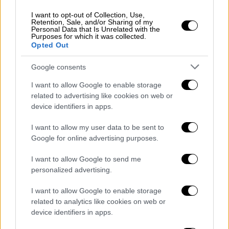
I want to opt-out of Collection, Use,
Retention, Sale, and/or Sharing of my
Personal Data that Is Unrelated with the
Purposes for which it was collected.
Opted Out
Google consents
View this post on Instagram
I want to allow Google to enable storage
related to advertising like cookies on web or
device identifiers in apps.
I want to allow my user data to be sent to
Google for online advertising purposes.
I want to allow Google to send me
personalized advertising.
Η πρωτοβουλία των fans
I want to allow Google to enable storage
related to analytics like cookies on web or
Η ιδιαίτερη αυτή ιδέα παρουσιάστηκε μέσα
device identifiers in apps.
από τον λογαριασμό του
OGAE Greece
, με