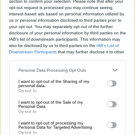
section to confirm your selection. Please note that after your
opt-out request is processed you may continue seeing
interest-based ads based on personal information utilized by
Η ιδιαίτερη σκηνική του παρουσία και το
us or personal information disclosed to third parties prior to
χαρακτηριστικό του στιλ τον έφεραν στο
your opt-out. You may separately opt-out of the further
disclosure of your personal information by third parties on the
επίκεντρο των συζητήσεων γύρω από τον
IAB’s list of downstream participants. This information may
φετινό διαγωνισμό. Με αφορμή το Πάσχα, η
also be disclosed by us to third parties on the
IAB’s List of
εικόνα του τραγουδιστή απέκτησε μια πιο…
Downstream Participants
that may further disclose it to other
γλυκιά διάσταση. Συγκεκριμένα, η εμφάνισή
third parties.
του στον εθνικό τελικό αποτυπώθηκε πάνω
Please note that this website/app uses one or more Google
Personal Data Processing Opt Outs
σε
πασχαλινό
αυγό
, σε μια μοναδική εικόνα
services and may gather and store information including but
που συνδυάζει τη μουσική με τη γιορτινή
not limited to your visit or usage behaviour. You may click to
I want to opt-out of the Sharing of my
personal data.
grant or deny consent to Google and its third-party tags to
διάθεση.
Opted In
use your data for below specified purposes in below Google
consent section.
I want to opt-out of the Sale of my
Personal Data.
Opted In
I want to opt-out of processing my
Personal Data for Targeted Advertising.
Opted In