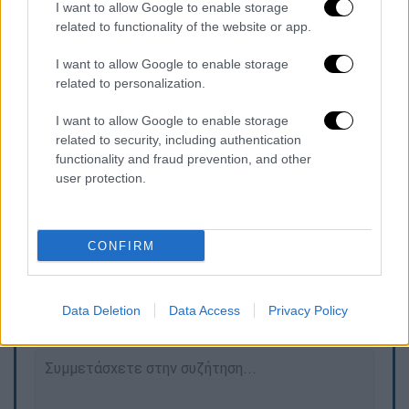
τους φίλους του διαγωνισμού να
I want to allow Google to enable storage
related to functionality of the website or app.
ενθουσιάζονται από το αποτέλεσμα και να
μοιράζονται τη γιορτινή διάθεση. Η
I want to allow Google to enable storage
συγκεκριμένη δημιουργία αποδεικνύει πώς η
related to personalization.
Eurovision μπορεί να ενσωματωθεί ακόμη και
I want to allow Google to enable storage
σε παραδοσιακές στιγμές, μετατρέποντας τη
related to security, including authentication
μουσική σε κομμάτι της εορταστικής
functionality and fraud prevention, and other
κουλτούρας.
user protection.
CONFIRM
Τα σχολιά σας δημοσιεύονται άμεσα με δική σας ευθύνη. Το
ΕΘΝΟΣ θα παρεμβαίνει και τα προσβλητικά σχόλια θα
διαγράφονται
Data Deletion
Data Access
Privacy Policy