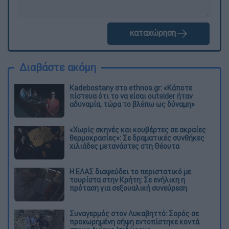
καταχώρηση
Διαβάστε ακόμη
Kadebostany στο ethnos.gr: «Κάποτε
πίστευα ότι το να είσαι outsider ήταν
αδυναμία, τώρα το βλέπω ως δύναμη»
«Χωρίς σκηνές και κουβέρτες σε ακραίες
θερμοκρασίες»: Σε δραματικές συνθήκες
χιλιάδες μετανάστες στη Θέουτα
Η ΕΛΑΣ διαψεύδει το περιστατικό με
τουρίστα στην Κρήτη: Σε ενήλικη η
πρόταση για σεξουαλική συνεύρεση
Συναγερμός στον Λυκαβηττό: Σορός σε
προχωρημένη σήψη εντοπίστηκε κοντά