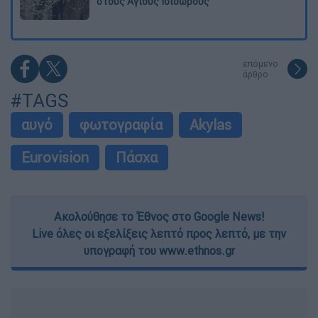
στους Αγίους Ισιδώρους
επόμενο
άρθρο
#TAGS
αυγό
φωτογραφία
Akylas
Eurovision
Πάσχα
Ακολούθησε το Έθνος στο Google News!
Live όλες οι εξελίξεις λεπτό προς λεπτό, με την
υπογραφή του www.ethnos.gr