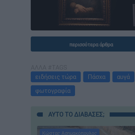
περισσότερα άρθρα
ΑΛΛΑ #TAGS
ειδήσεις τώρα
Πάσχα
αυγά
φωτογραφία
ΑΥΤΟ ΤΟ ΔΙΑΒΑΣΕΣ;
Κώστας Ασημακόπουλος