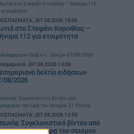
ΟΣΠΑΣΜΑΤΑ...
|
07.08.2026 19:06
ωτιά στο Στεφάνι Κορινθίας –
ήνυμα 112 για ετοιμότητα
σημεριανό...
|
07.08.2026 14:06
εσημεριανό δελτίο ειδήσεων
7/08/2026
ΟΣΠΑΣΜΑΤΑ...
|
07.08.2026 13:59
απωνία: Συγκλονιστικό βίντεο από
ειρουργείο την ώρα του σεισμού