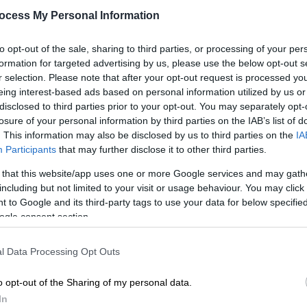
τον καλύτερο τρόπο και μπορείτε
7,
ocess My Personal Information
να το κάνετε σπίτι σας!
Το άψογο βράσιμο ενός αυγού συχνά
to opt-out of the sale, sharing to third parties, or processing of your per
αποτελεί πρόκληση
formation for targeted advertising by us, please use the below opt-out s
ΑΘ
r selection. Please note that after your opt-out request is processed y
Α
eing interest-based ads based on personal information utilized by us or
disclosed to third parties prior to your opt-out. You may separately opt-
losure of your personal information by third parties on the IAB’s list of
. This information may also be disclosed by us to third parties on the
IA
Viral
|
05.10.2024 05:00
Participants
that may further disclose it to other third parties.
Αρσενικά φλαμίνγκο κλώσησαν
 that this website/app uses one or more Google services and may gath
αυγό και έγιναν γονείς!
including but not limited to your visit or usage behaviour. You may click 
 to Google and its third-party tags to use your data for below specifi
Σε έναν ζωολογικό κήπο της
ogle consent section.
Καλιφόρνιας, δύο αρσενικά φλαμίνγκο
έγιναν για πρώτη φορά γονείς, αφού
l Data Processing Opt Outs
υιοθέτησαν και κλώσησαν ένα αυγό
o opt-out of the Sharing of my personal data.
In