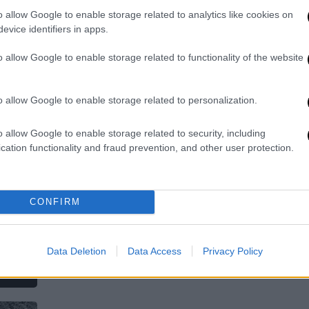
40 ευρώ το κιλό
o allow Google to enable storage related to analytics like cookies on
«Πονάει» η τσέπη των καταναλωτών
evice identifiers in apps.
το φετινό Πάσχα
o allow Google to enable storage related to functionality of the website
o allow Google to enable storage related to personalization.
Κόσμος
|
25.12.2023 19:00
o allow Google to enable storage related to security, including
Αδιανόητα σπάνιο εύρημα: Έμβρυο
cation functionality and fraud prevention, and other user protection.
δεινοσαύρου βρέθηκε τέλεια
διατηρημένο σε απολιθωμένο
αυγό
CONFIRM
Τι λέει για την πορεία της εξέλιξης
των πτηνών
Data Deletion
Data Access
Privacy Policy