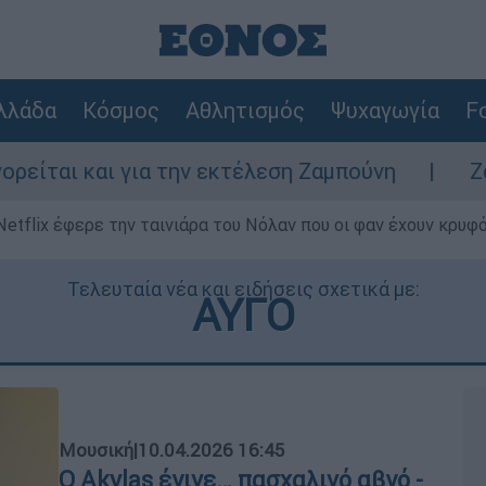
λλάδα
Κόσμος
Αθλητισμός
Ψυχαγωγία
Fo
ια την εκτέλεση Ζαμπούνη
Ζάκυνθος: Τι α
Netflix έφερε την ταινιάρα του Νόλαν που οι φαν έχουν κρυφό
Τελευταία νέα και ειδήσεις σχετικά με:
ΑΥΓΟ
Μουσική
|
10.04.2026 16:45
Ο Akylas έγινε… πασχαλινό αβγό -