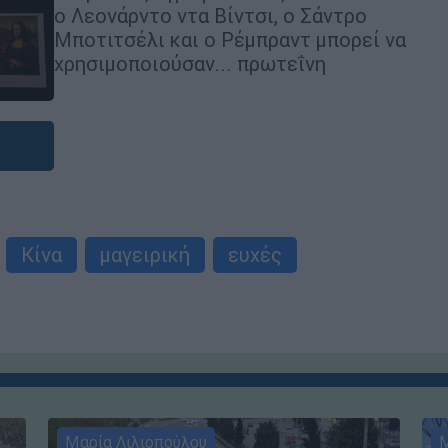
ο Λεονάρντο ντα Βίντσι, ο Σάντρο
Μποτιτσέλι και ο Ρέμπραντ μπορεί να
χρησιμοποιούσαν... πρωτεΐνη
Κίνα
μαγειρική
ευχές
Μαρία Λιλιοπούλου
Μ