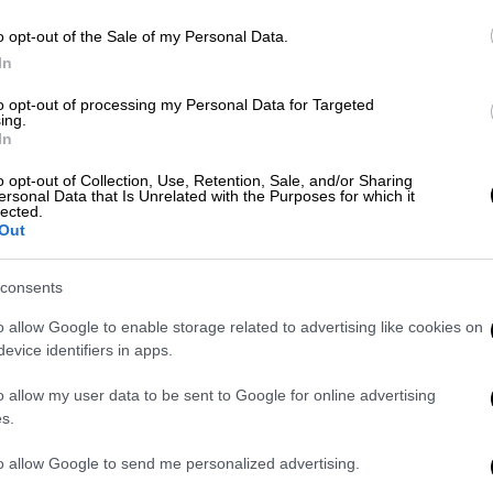
o opt-out of the Sale of my Personal Data.
In
Viral
|
17.09.2024 05:00
to opt-out of processing my Personal Data for Targeted
Η κότα έκανε το αυγό ή το αυγό
ing.
In
την κότα; Επιστήμονες έχουν την
απάντηση
o opt-out of Collection, Use, Retention, Sale, and/or Sharing
ersonal Data that Is Unrelated with the Purposes for which it
lected.
Υπάρχει απάντηση
Out
consents
o allow Google to enable storage related to advertising like cookies on
evice identifiers in apps.
Οικονομία
|
29.04.2024 06:43
o allow my user data to be sent to Google for online advertising
Οι νονοί θα βάλουν… βαθιά το χέρι
s.
στην τσέπη: Από «χρυσό» τα
to allow Google to send me personalized advertising.
σοκολατένια αυγά - Κοστίζουν έως