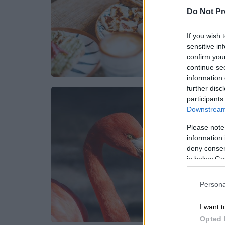
Do Not Pr
If you wish 
sensitive in
confirm you
continue se
information 
further disc
participants
Downstream 
Please note
information 
deny consent
in below Go
Persona
I want t
Opted 