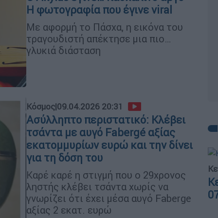
Η φωτογραφία που έγινε viral
Με αφορμή το Πάσχα, η εικόνα του
τραγουδιστή απέκτησε μια πιο…
γλυκιά διάσταση
Κόσμος
|
09.04.2026 20:31
Ασύλληπτο περιστατικό: Κλέβει
τσάντα με αυγό Fabergé αξίας
εκατομμυρίων ευρώ και την δίνει
για τη δόση του
Κε
Καρέ καρέ η στιγμή που o 29χρονος
Κ
ληστής κλέβει τσάντα χωρίς να
0
γνωρίζει ότι έχει μέσα αυγό Faberge
αξίας 2 εκατ. ευρώ