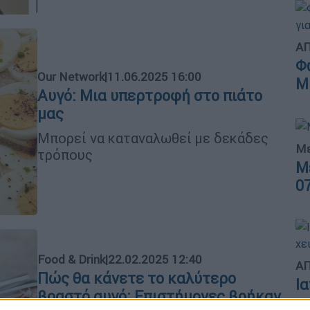
ΑΠ
Φ
Our Network
|
11.06.2025 16:00
Μ
Αυγό: Μια υπερτροφή στο πιάτο
μας
Μπορεί να καταναλωθεί με δεκάδες
Με
τρόπους
Μ
0
Food & Drink
|
22.02.2025 12:40
ΑΠ
Πώς θα κάνετε το καλύτερο
Ι
βραστό αυγό: Επιστήμονες βρήκαν
χ