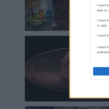
I want t
web or d
I want t
or app.
I want t
I want t
authenti